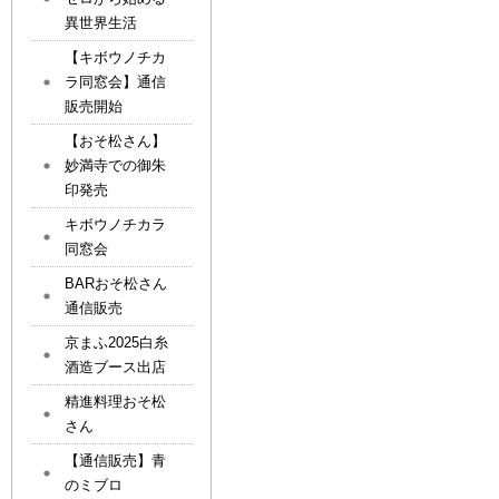
異世界生活
【キボウノチカ
ラ同窓会】通信
販売開始
【おそ松さん】
妙満寺での御朱
印発売
キボウノチカラ
同窓会
BARおそ松さん
通信販売
京まふ2025白糸
酒造ブース出店
精進料理おそ松
さん
【通信販売】青
のミブロ