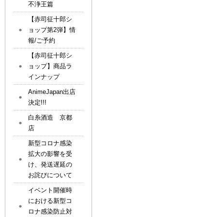
不浄王篇
【赤司征十郎シ
ョップ第2弾】情
報/ご予約
【赤司征十郎シ
ョップ】商品ラ
インナップ
AnimeJapan出店
決定!!!
白糸酒造 京都
店
新型コロナ感染
拡大の影響を受
け、発送遅延の
お詫びについて
イベント開催時
における新型コ
ロナ感染防止対