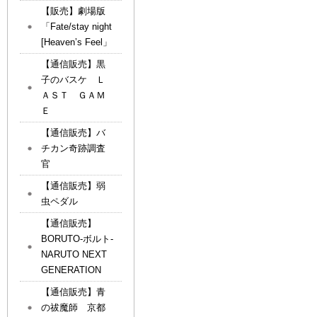
【販売】劇場版
「Fate/stay night
[Heaven’s Feel」
【通信販売】黒
子のバスケ Ｌ
ＡＳＴ ＧＡＭ
Ｅ
【通信販売】バ
チカン奇跡調査
官
【通信販売】弱
虫ペダル
【通信販売】
BORUTO-ボルト-
NARUTO NEXT
GENERATION
【通信販売】青
の祓魔師 京都