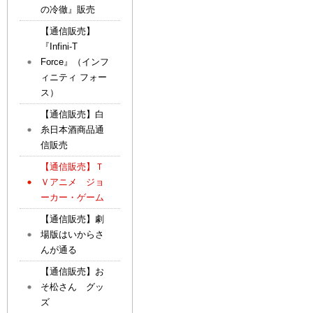
の冷徹』販売
【通信販売】
『Infini-T
Force』（インフ
ィニティ フォー
ス）
【通信販売】白
糸日本酒商品通
信販売
【通信販売】Ｔ
Ｖアニメ ジョ
ーカー・ゲーム
【通信販売】劇
場版はいからさ
んが通る
【通信販売】お
そ松さん グッ
ズ