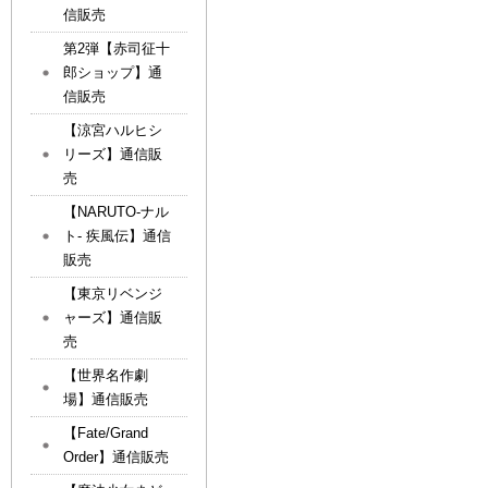
信販売
第2弾【赤司征十
郎ショップ】通
信販売
【涼宮ハルヒシ
リーズ】通信販
売
【NARUTO-ナル
ト- 疾風伝】通信
販売
【東京リベンジ
ャーズ】通信販
売
【世界名作劇
場】通信販売
【Fate/Grand
Order】通信販売