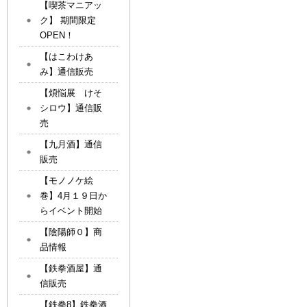
【喫茶マニアッ
ク】 期間限定
OPEN！
【はこわけあ
み】通信販売
【煩悩展 けそ
シロウ】通信販
売
【九月酒】通信
販売
【モノノケ絵
巻】4月１９日か
らイベント開始
【陰陽師０】商
品情報
【鉄拳酒屋】通
信販売
【鉄拳8】鉄拳酒