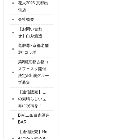
花火2026 京都出
張店
会社概要
【お問い合わ
せ】白糸酒造
竜胆尊×京都老舗
3社コラボ
第8回京都古都コ
スフェスタ開催
決定&出演グルー
プ募集
【通信販売】こ
の素晴らしい世
界に祝福を！
BiVi二条白糸酒造
BAR
【通信販売】Re:
ゼロから始める