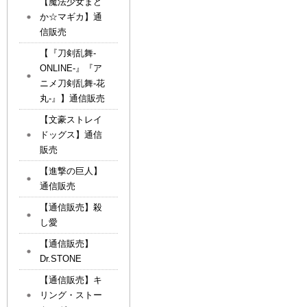
【魔法少女まど
か☆マギカ】通
信販売
【『刀剣乱舞-
ONLINE-』『ア
ニメ刀剣乱舞-花
丸-』】通信販売
【文豪ストレイ
ドッグス】通信
販売
【進撃の巨人】
通信販売
【通信販売】殺
し愛
【通信販売】
Dr.STONE
【通信販売】キ
リング・ストー