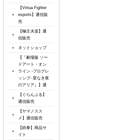
【Virtua Fighter
esports】通信販
売
【極主夫道】通
信販売
ネットショップ
【『劇場版 ソー
ドアート・オン
ライン -プログレ
ッシブ- 星なき夜
のアリア』】通
【ぐらんぶる】
通信販売
【ヤマノスス
メ】通信販売
【鉄拳】商品サ
イト