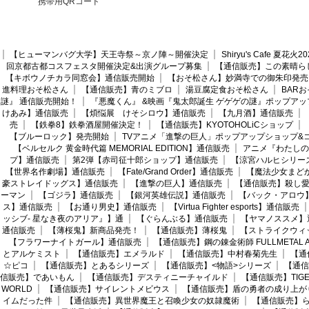
携帯用QRコード
【ヒューマンバグ大学】天王寺祭～京ノ陣～開催決定
Shiryu's Cafe 夏花
回京都古都コスフェスタ開催決定&出演グループ募集
【通信販売】この素晴ら
【キボウノチカラ同窓会】通信販売開始
【おそ松さん】妙満寺での御朱印発売
進料理おそ松さん
【通信販売】青のミブロ
湯豆腐定食おそ松さん
BAR
謎』 通信販売開始！
『悪魔くん』 &映画『鬼太郎誕生 ゲゲゲの謎』ポップアッ
けあみ】通信販売
【煩悩展 けそシロウ】通信販売
【九月酒】通信販売
売
【鉄拳8】鉄拳酒屋開催決定！
【通信販売】KYOTOHOLiCショップ
【ブルーロック】発売開始
TVアニメ「進撃の巨人」ポップアップショップ&
【ベルセルク 黄金時代篇 MEMORIAL EDITION】通信販売
アニメ『わたしの
プ】通信販売
第2弾【赤司征十郎ショップ】通信販売
【涼宮ハルヒシリー
【世界名作劇場】通信販売
【Fate/Grand Order】通信販売
【魔法少女まど
豪ストレイドッグス】通信販売
【進撃の巨人】通信販売
【通信販売】殺し
ーマン
【ゴジラ】通信販売
【銀河英雄伝説】通信販売
【バック・アロウ
ス】通信販売
【お通り男史】通信販売
【Virtua Fighter esports】通信販売
ッシブ- 星なき夜のアリア』】通
【ぐらんぶる】通信販売
【ヤマノススメ】
通信販売
【薄桜鬼】新商品発売！
【通信販売】薄桜鬼
【ストライクウィ
【フラワーナイトガール】通信販売
【通信販売】鋼の錬金術師 FULLMETAL AL
とアルケミスト
【通信販売】エメラルド
【通信販売】中村春菊先生
【通
☆ピコ
【通信販売】とあるシリーズ
【通信販売】<物語>シリーズ
【通信
信販売】であいもん
【通信販売】デスティニーチャイルド
【通信販売】TIGER
WORLD
【通信販売】サイレントメビウス
【通信販売】盾の勇者の成り上が
イムだった件
【通信販売】異世界魔王と召喚少女の奴隷魔術
【通信販売】ら