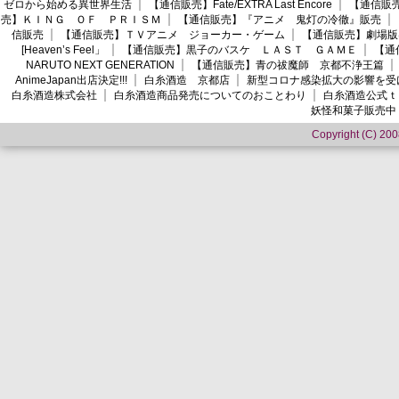
ゼロから始める異世界生活
【通信販売】Fate/EXTRA Last Encore
【通信販売】
売】ＫＩＮＧ ＯＦ ＰＲＩＳＭ
【通信販売】『アニメ 鬼灯の冷徹』販売
信販売
【通信販売】ＴＶアニメ ジョーカー・ゲーム
【通信販売】劇場版
[Heaven’s Feel」
【通信販売】黒子のバスケ ＬＡＳＴ ＧＡＭＥ
【通
NARUTO NEXT GENERATION
【通信販売】青の祓魔師 京都不浄王篇
AnimeJapan出店決定!!!
白糸酒造 京都店
新型コロナ感染拡大の影響を受
白糸酒造株式会社
白糸酒造商品発売についてのおことわり
白糸酒造公式ｔ
妖怪和菓子販売中
Copyright (C) 2008