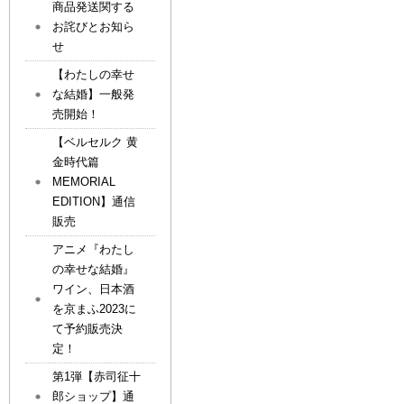
商品発送関する
お詫びとお知ら
せ
【わたしの幸せ
な結婚】一般発
売開始！
【ベルセルク 黄
金時代篇
MEMORIAL
EDITION】通信
販売
アニメ『わたし
の幸せな結婚』
ワイン、日本酒
を京まふ2023に
て予約販売決
定！
第1弾【赤司征十
郎ショップ】通