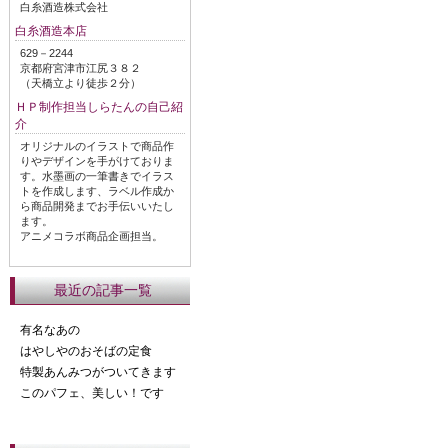
白糸酒造株式会社
白糸酒造本店
629－2244
京都府宮津市江尻３８２
（天橋立より徒歩２分）
ＨＰ制作担当しらたんの自己紹
介
オリジナルのイラストで商品作
りやデザインを手がけておりま
す。水墨画の一筆書きでイラス
トを作成します、ラベル作成か
ら商品開発までお手伝いいたし
ます。
アニメコラボ商品企画担当。
最近の記事一覧
有名なあの
はやしやのおそばの定食
特製あんみつがついてきます
このパフェ、美しい！です