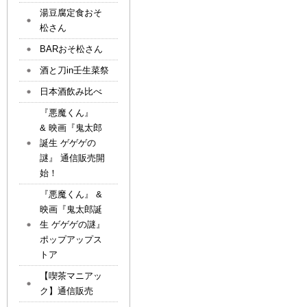
湯豆腐定食おそ
松さん
BARおそ松さん
酒と刀in壬生菜祭
日本酒飲み比べ
『悪魔くん』
& 映画『鬼太郎
誕生 ゲゲゲの
謎』 通信販売開
始！
『悪魔くん』 &
映画『鬼太郎誕
生 ゲゲゲの謎』
ポップアップス
トア
【喫茶マニアッ
ク】通信販売