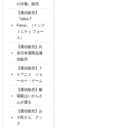
の冷徹』販売
【通信販売】
『Infini-T
Force』（インフ
ィニティ フォー
ス）
【通信販売】白
糸日本酒商品通
信販売
【通信販売】Ｔ
Ｖアニメ ジョ
ーカー・ゲーム
【通信販売】劇
場版はいからさ
んが通る
【通信販売】お
そ松さん グッ
ズ