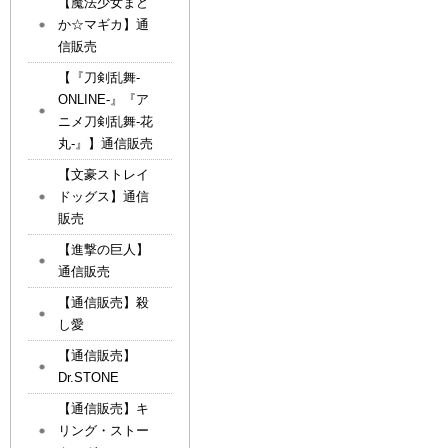
【魔法少女まど
か☆マギカ】通
信販売
【『刀剣乱舞-
ONLINE-』『ア
ニメ刀剣乱舞-花
丸-』】通信販売
【文豪ストレイ
ドッグス】通信
販売
【進撃の巨人】
通信販売
【通信販売】殺
し愛
【通信販売】
Dr.STONE
【通信販売】キ
リング・ストー