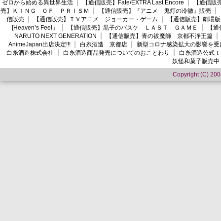
ゼロから始める異世界生活
【通信販売】Fate/EXTRA Last Encore
【通信販売】
売】ＫＩＮＧ ＯＦ ＰＲＩＳＭ
【通信販売】『アニメ 鬼灯の冷徹』販売
信販売
【通信販売】ＴＶアニメ ジョーカー・ゲーム
【通信販売】劇場版
[Heaven’s Feel」
【通信販売】黒子のバスケ ＬＡＳＴ ＧＡＭＥ
【通
NARUTO NEXT GENERATION
【通信販売】青の祓魔師 京都不浄王篇
AnimeJapan出店決定!!!
白糸酒造 京都店
新型コロナ感染拡大の影響を受
白糸酒造株式会社
白糸酒造商品発売についてのおことわり
白糸酒造公式ｔ
妖怪和菓子販売中
Copyright (C) 2008