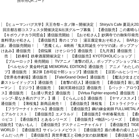
携帯用QRコード
【ヒューマンバグ大学】天王寺祭～京ノ陣～開催決定
Shiryu's Cafe 夏花
回京都古都コスフェスタ開催決定&出演グループ募集
【通信販売】この素晴ら
【キボウノチカラ同窓会】通信販売開始
【おそ松さん】妙満寺での御朱印発売
進料理おそ松さん
【通信販売】青のミブロ
湯豆腐定食おそ松さん
BAR
謎』 通信販売開始！
『悪魔くん』 &映画『鬼太郎誕生 ゲゲゲの謎』ポップアッ
けあみ】通信販売
【煩悩展 けそシロウ】通信販売
【九月酒】通信販売
売
【鉄拳8】鉄拳酒屋開催決定！
【通信販売】KYOTOHOLiCショップ
【ブルーロック】発売開始
TVアニメ「進撃の巨人」ポップアップショップ&
【ベルセルク 黄金時代篇 MEMORIAL EDITION】通信販売
アニメ『わたしの
プ】通信販売
第2弾【赤司征十郎ショップ】通信販売
【涼宮ハルヒシリー
【世界名作劇場】通信販売
【Fate/Grand Order】通信販売
【魔法少女まど
豪ストレイドッグス】通信販売
【進撃の巨人】通信販売
【通信販売】殺し
ーマン
【ゴジラ】通信販売
【銀河英雄伝説】通信販売
【バック・アロウ
ス】通信販売
【お通り男史】通信販売
【Virtua Fighter esports】通信販売
ッシブ- 星なき夜のアリア』】通
【ぐらんぶる】通信販売
【ヤマノススメ】
通信販売
【薄桜鬼】新商品発売！
【通信販売】薄桜鬼
【ストライクウィ
【フラワーナイトガール】通信販売
【通信販売】鋼の錬金術師 FULLMETAL AL
とアルケミスト
【通信販売】エメラルド
【通信販売】中村春菊先生
【通
☆ピコ
【通信販売】とあるシリーズ
【通信販売】<物語>シリーズ
【通信
信販売】であいもん
【通信販売】デスティニーチャイルド
【通信販売】TIGER
WORLD
【通信販売】サイレントメビウス
【通信販売】盾の勇者の成り上が
イムだった件
【通信販売】異世界魔王と召喚少女の奴隷魔術
【通信販売】ら