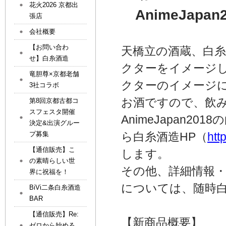
花火2026 京都出
AnimeJapa
張店
会社概要
【お問い合わ
天橋立の酒蔵、白糸酒
せ】白糸酒造
クターをイメージ
竜胆尊×京都老舗
クターのイメージ
3社コラボ
お酒ですので、飲
第8回京都古都コ
スフェスタ開催
AnimeJapan
決定&出演グルー
プ募集
ら白糸酒造HP（
htt
【通信販売】こ
します。
の素晴らしい世
その他、詳細情報・
界に祝福を！
については、随時白
BiVi二条白糸酒造
BAR
【通信販売】Re:
【新商品概要】
ゼロから始める