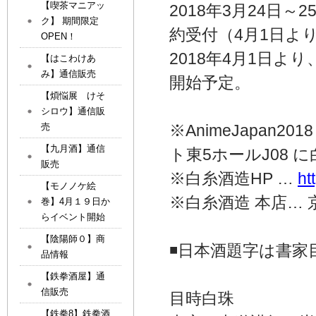
【喫茶マニアッ
2018年3月24日～2
ク】 期間限定
約受付（4月1日よ
OPEN！
2018年4月1日
【はこわけあ
み】通信販売
開始予定。
【煩悩展 けそ
シロウ】通信販
売
※AnimeJapan2
【九月酒】通信
ト東5ホールJ08
販売
※白糸酒造HP …
ht
【モノノケ絵
※白糸酒造 本店… 
巻】4月１９日か
らイベント開始
【陰陽師０】商
◾日本酒題字は書家
品情報
【鉄拳酒屋】通
信販売
目時白珠
【鉄拳8】鉄拳酒