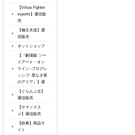
【Virtua Fighter
esports】通信販
売
【極主夫道】通
信販売
ネットショップ
【『劇場版 ソー
ドアート・オン
ライン -プログレ
ッシブ- 星なき夜
のアリア』】通
【ぐらんぶる】
通信販売
【ヤマノスス
メ】通信販売
【鉄拳】商品サ
イト