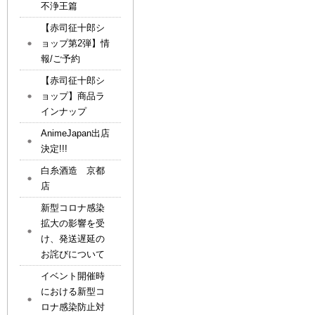
不浄王篇
【赤司征十郎シ
ョップ第2弾】情
報/ご予約
【赤司征十郎シ
ョップ】商品ラ
インナップ
AnimeJapan出店
決定!!!
白糸酒造 京都
店
新型コロナ感染
拡大の影響を受
け、発送遅延の
お詫びについて
イベント開催時
における新型コ
ロナ感染防止対