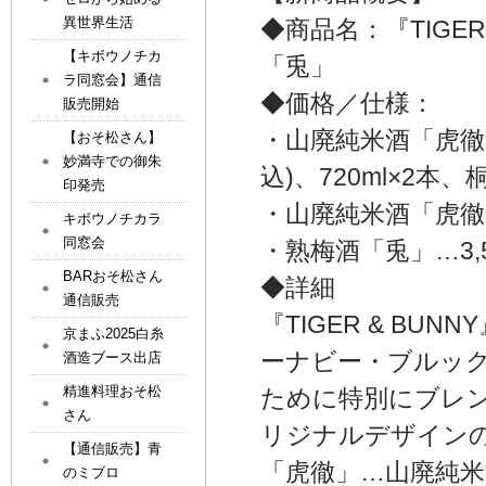
異世界生活
◆商品名：『TIGE
【キボウノチカ
「兎」
ラ同窓会】通信
◆価格／仕様：
販売開始
・山廃純米酒「虎徹」
【おそ松さん】
妙満寺での御朱
込)、720ml×2本
印発売
・山廃純米酒「虎徹」 
キボウノチカラ
同窓会
・熟梅酒「兎」…3,5
BARおそ松さん
◆詳細
通信販売
『TIGER & B
京まふ2025白糸
ーナビー・ブルック
酒造ブース出店
精進料理おそ松
ために特別にブレ
さん
リジナルデザイン
【通信販売】青
「虎徹」…山廃純
のミブロ