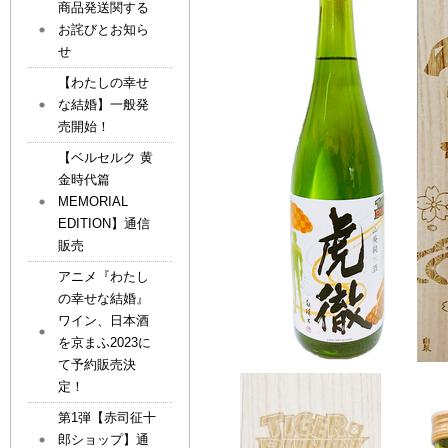
商品発送関する
お詫びとお知ら
せ
【わたしの幸せ
な結婚】一般発
売開始！
【ベルセルク 黄
金時代篇
MEMORIAL
EDITION】通信
販売
アニメ『わたし
の幸せな結婚』
ワイン、日本酒
を京まふ2023に
て予約販売決
定！
第1弾【赤司征十
郎ショップ】通