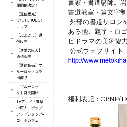
書家・書道講師。岩
屋開催決定！
書道教室・筆文字
【通信販売】
KYOTOHOLiCシ
外部の書道サロン
ョップ
ある他、題字・ロ
【ぷよぷよ】通
ビドラマの美術協
信販売
公式ウェブサイト
【進撃の巨人】
通信販売
http://www.metokiha
【通信販売】ブ
ルーロックコラ
ボ商品
【ブルーロッ
ク】発売開始
権利表記：©BNP/T&
TVアニメ「進撃
の巨人」ポップ
アップショップ&
コラボカフェ