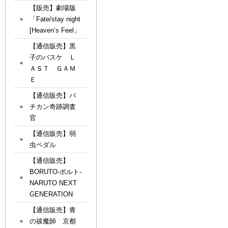
【販売】劇場版
「Fate/stay night
[Heaven’s Feel」
【通信販売】黒
子のバスケ Ｌ
ＡＳＴ ＧＡＭ
Ｅ
【通信販売】バ
チカン奇跡調査
官
【通信販売】弱
虫ペダル
【通信販売】
BORUTO-ボルト-
NARUTO NEXT
GENERATION
【通信販売】青
の祓魔師 京都