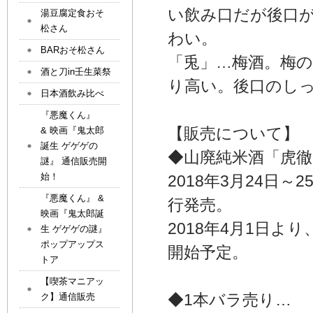
い飲み口だが後口
湯豆腐定食おそ
松さん
わい。
BARおそ松さん
「兎」…梅酒。梅
酒と刀in壬生菜祭
り高い。後口のし
日本酒飲み比べ
『悪魔くん』
【販売について】
& 映画『鬼太郎
誕生 ゲゲゲの
◆山廃純米酒「虎徹
謎』 通信販売開
始！
2018年3月24日～2
『悪魔くん』 &
行発売。
映画『鬼太郎誕
2018年4月1日
生 ゲゲゲの謎』
ポップアップス
開始予定。
トア
【喫茶マニアッ
◆1本バラ売り…
ク】通信販売