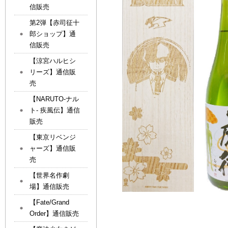
信販売
第2弾【赤司征十
郎ショップ】通
信販売
【涼宮ハルヒシ
リーズ】通信販
売
【NARUTO-ナル
ト- 疾風伝】通信
販売
【東京リベンジ
ャーズ】通信販
売
【世界名作劇
場】通信販売
【Fate/Grand
Order】通信販売