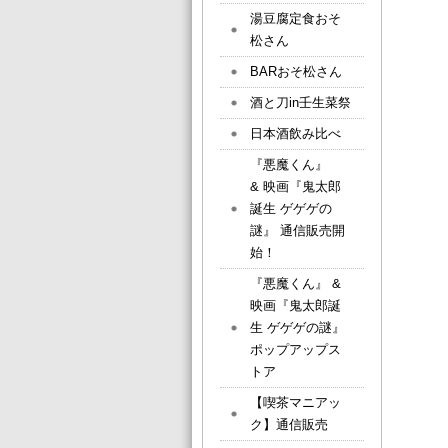
湯豆腐定食おそ
松さん
BARおそ松さん
酒と刀in壬生菜祭
日本酒飲み比べ
『悪魔くん』
& 映画『鬼太郎
誕生 ゲゲゲの
謎』 通信販売開
始！
『悪魔くん』 &
映画『鬼太郎誕
生 ゲゲゲの謎』
ポップアップス
トア
【喫茶マニアッ
ク】通信販売