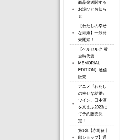
商品発送関する
お詫びとお知ら
せ
【わたしの幸せ
な結婚】一般発
売開始！
【ベルセルク 黄
金時代篇
MEMORIAL
EDITION】通信
販売
アニメ『わたし
の幸せな結婚』
ワイン、日本酒
を京まふ2023に
て予約販売決
定！
第1弾【赤司征十
郎ショップ】通