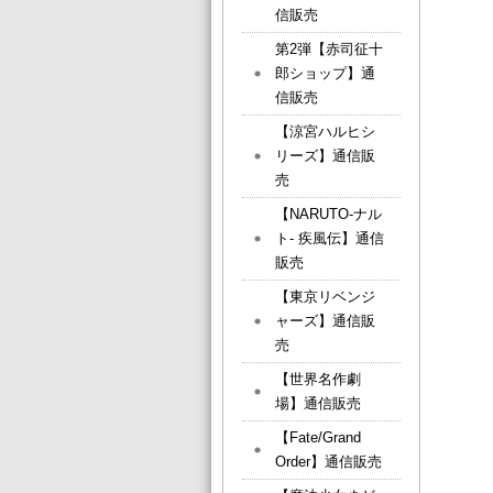
信販売
第2弾【赤司征十
郎ショップ】通
信販売
【涼宮ハルヒシ
リーズ】通信販
売
【NARUTO-ナル
ト- 疾風伝】通信
販売
【東京リベンジ
ャーズ】通信販
売
【世界名作劇
場】通信販売
【Fate/Grand
Order】通信販売