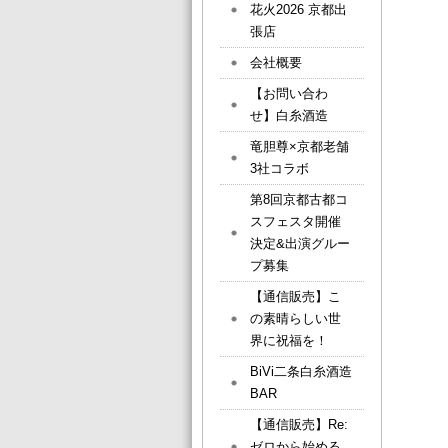
花火2026 京都出
張店
会社概要
【お問い合わ
せ】白糸酒造
竜胆尊×京都老舗
3社コラボ
第8回京都古都コ
スフェスタ開催
決定&出演グルー
プ募集
【通信販売】こ
の素晴らしい世
界に祝福を！
BiVi二条白糸酒造
BAR
【通信販売】Re:
ゼロから始める