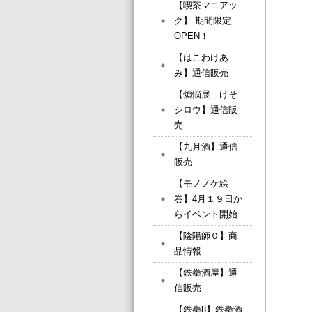
【喫茶マニアッ
ク】 期間限定
OPEN！
【はこわけあ
み】通信販売
【煩悩展 けそ
シロウ】通信販
売
【九月酒】通信
販売
【モノノケ絵
巻】4月１９日か
らイベント開始
【陰陽師０】商
品情報
【鉄拳酒屋】通
信販売
【鉄拳8】鉄拳酒