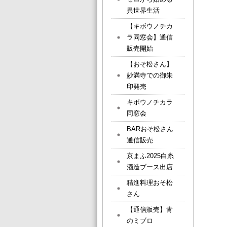
異世界生活
【キボウノチカ
ラ同窓会】通信
販売開始
【おそ松さん】
妙満寺での御朱
印発売
キボウノチカラ
同窓会
BARおそ松さん
通信販売
京まふ2025白糸
酒造ブース出店
精進料理おそ松
さん
【通信販売】青
のミブロ