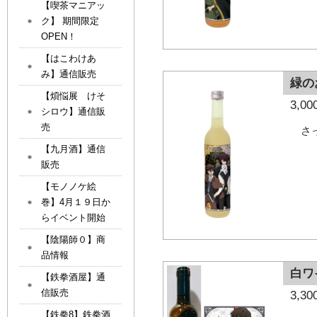
【喫茶マニアッ
ク】 期間限定
OPEN！
【はこわけあ
み】通信販売
緑の
【煩悩展 けそ
3,
シロウ】通信販
売
さ
【九月酒】通信
販売
【モノノケ絵
巻】4月１９日か
らイベント開始
【陰陽師０】商
品情報
白ワ
【鉄拳酒屋】通
信販売
3,
【鉄拳8】鉄拳酒