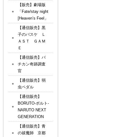
【販売】劇場版
「Fate/stay night
[Heaven’s Feel」
【通信販売】黒
子のバスケ Ｌ
ＡＳＴ ＧＡＭ
Ｅ
【通信販売】バ
チカン奇跡調査
官
【通信販売】弱
虫ペダル
【通信販売】
BORUTO-ボルト-
NARUTO NEXT
GENERATION
【通信販売】青
の祓魔師 京都