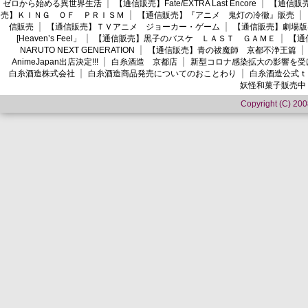
ゼロから始める異世界生活
【通信販売】Fate/EXTRA Last Encore
【通信販売】
売】ＫＩＮＧ ＯＦ ＰＲＩＳＭ
【通信販売】『アニメ 鬼灯の冷徹』販売
信販売
【通信販売】ＴＶアニメ ジョーカー・ゲーム
【通信販売】劇場版
[Heaven’s Feel」
【通信販売】黒子のバスケ ＬＡＳＴ ＧＡＭＥ
【通
NARUTO NEXT GENERATION
【通信販売】青の祓魔師 京都不浄王篇
AnimeJapan出店決定!!!
白糸酒造 京都店
新型コロナ感染拡大の影響を受
白糸酒造株式会社
白糸酒造商品発売についてのおことわり
白糸酒造公式ｔ
妖怪和菓子販売中
Copyright (C) 2008