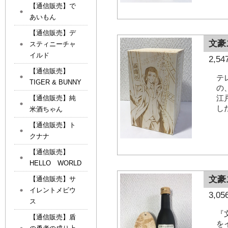
【通信販売】で
あいもん
【通信販売】デ
文豪
スティニーチャ
イルド
2,
【通信販売】
テ
TIGER & BUNNY
の
江
【通信販売】純
し
米酒ちゃん
【通信販売】ト
クナナ
【通信販売】
HELLO WORLD
文豪
【通信販売】サ
イレントメビウ
3,
ス
『
【通信販売】盾
を