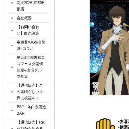
花火2026 京都出
張店
会社概要
【お問い合わ
せ】白糸酒造
竜胆尊×京都老舗
3社コラボ
第8回京都古都コ
スフェスタ開催
決定&出演グルー
プ募集
【通信販売】こ
の素晴らしい世
界に祝福を！
BiVi二条白糸酒造
BAR
【通信販売】Re:
ゼロから始める