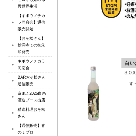
異世界生活
【キボウノチカ
ラ同窓会】通信
販売開始
【おそ松さん】
妙満寺での御朱
印発売
キボウノチカラ
白い
同窓会
3,
BARおそ松さん
す
通信販売
京まふ2025白糸
酒造ブース出店
精進料理おそ松
さん
【通信販売】青
のミブロ