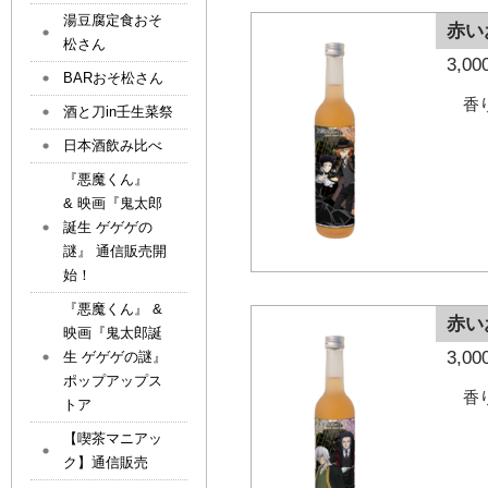
湯豆腐定食おそ
赤い
松さん
3,
BARおそ松さん
香
酒と刀in壬生菜祭
日本酒飲み比べ
『悪魔くん』
& 映画『鬼太郎
誕生 ゲゲゲの
謎』 通信販売開
始！
『悪魔くん』 &
赤い
映画『鬼太郎誕
3,
生 ゲゲゲの謎』
ポップアップス
香
トア
【喫茶マニアッ
ク】通信販売