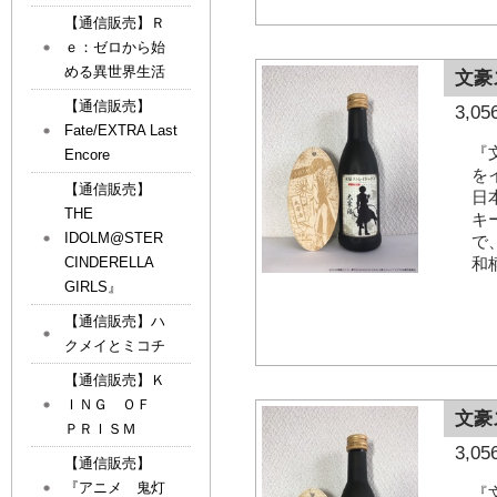
【通信販売】Ｒ
ｅ：ゼロから始
める異世界生活
文豪
【通信販売】
3,
Fate/EXTRA Last
『
Encore
を
【通信販売】
日
THE
キ
IDOLM@STER
で
和
CINDERELLA
GIRLS』
【通信販売】ハ
クメイとミコチ
【通信販売】Ｋ
ＩＮＧ ＯＦ
文豪
ＰＲＩＳＭ
3,
【通信販売】
『アニメ 鬼灯
『