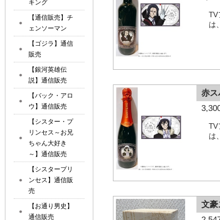
キング
T
【通信販売】チ
は
ェンソーマン
【ゴジラ】通信
販売
【銀河英雄伝
説】通信販売
赤ス
【バック・アロ
ウ】通信販売
3,
【シスター・プ
T
リンセス～お兄
は
ちゃん大好き
～】通信販売
【シスタープリ
ンセス】通信販
売
文豪
【お通り男史】
通信販売
2,