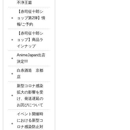
不浄王篇
【赤司征十郎シ
ョップ第2弾】情
報/ご予約
【赤司征十郎シ
ョップ】商品ラ
インナップ
AnimeJapan出店
決定!!!
白糸酒造 京都
店
新型コロナ感染
拡大の影響を受
け、発送遅延の
お詫びについて
イベント開催時
における新型コ
ロナ感染防止対