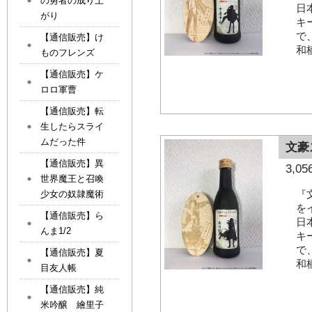
の勇者の成り上
日
がり
キ
で
【通信販売】け
和
ものフレンズ
【通信販売】ケ
ロロ軍曹
【通信販売】転
生したらスライ
ムだった件
文豪
【通信販売】異
3,
世界魔王と召喚
『
少女の奴隷魔術
を
【通信販売】ら
日
んま1/2
キ
で
【通信販売】夏
和
目友人帳
【通信販売】純
米吟醸 繪里子