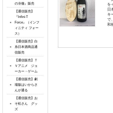
の冷徹』販売
を
日
【通信販売】
キ
『Infini-T
で
Force』（インフ
和
ィニティ フォー
ス）
【通信販売】白
糸日本酒商品通
信販売
【通信販売】Ｔ
Ｖアニメ ジョ
ーカー・ゲーム
【通信販売】劇
場版はいからさ
んが通る
【通信販売】お
そ松さん グッ
ズ