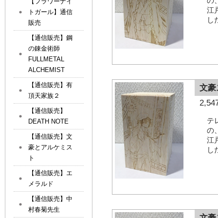
の
【フラワーナイ
江
トガール】通信
し
販売
【通信販売】鋼
の錬金術師
FULLMETAL
ALCHEMIST
【通信販売】有
文豪
頂天家族２
2,
【通信販売】
テ
DEATH NOTE
の
【通信販売】文
江
豪とアルケミス
し
ト
【通信販売】エ
メラルド
【通信販売】中
村春菊先生
文豪