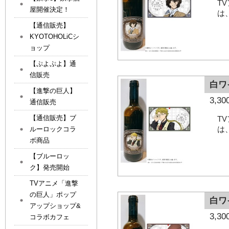
T
屋開催決定！
は
【通信販売】
KYOTOHOLiCシ
ョップ
【ぷよぷよ】通
信販売
白ワ
【進撃の巨人】
3,
通信販売
【通信販売】ブ
T
は
ルーロックコラ
ボ商品
【ブルーロッ
ク】発売開始
TVアニメ「進撃
の巨人」ポップ
白ワ
アップショップ&
3,
コラボカフェ