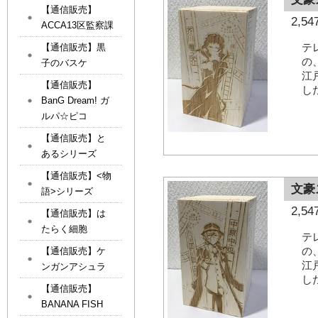
【通信販売】
2,
ACCA13区監察課
テ
【通信販売】黒
の
子のバスケ
江
【通信販売】
し
BanG Dream! ガ
ルパ☆ピコ
【通信販売】と
あるシリーズ
【通信販売】<物
文豪
語>シリーズ
2,
【通信販売】は
たらく細胞
テ
の
【通信販売】ケ
江
ンガンアシュラ
し
【通信販売】
BANANA FISH