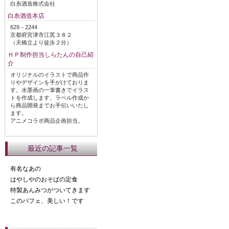
白糸酒造株式会社
白糸酒造本店
629－2244
京都府宮津市江尻３８２
（天橋立より徒歩２分）
ＨＰ制作担当しらたんの自己紹
介
オリジナルのイラストで商品作
りやデザインを手がけておりま
す。水墨画の一筆書きでイラス
トを作成します、ラベル作成か
ら商品開発までお手伝いいたし
ます。
アニメコラボ商品企画担当。
最近の記事一覧
有名なあの
はやしやのおそばの定食
特製あんみつがついてきます
このパフェ、美しい！です