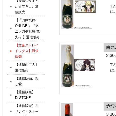
【魔法少女まど
T
か☆マギカ】通
は
信販売
【『刀剣乱舞-
ONLINE-』『ア
ニメ刀剣乱舞-花
丸-』】通信販売
【文豪ストレイ
白ス
ドッグス】通信
3,
販売
T
【進撃の巨人】
は
通信販売
【通信販売】殺
し愛
【通信販売】
Dr.STONE
赤ワ
【通信販売】キ
リング・ストー
3,