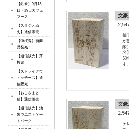
【鉄拳】9月18
日・19日カフェ
文豪
ブース
2,
【スタジオぬ
え】通信販売
柚
が
【薄桜鬼】新商
酸
品発売！
名
【通信販売】薄
5
桜鬼
す
【ストライクウ
ィッチーズ】通
信販売
【おじさまと
猫】通信販売
文豪
【通信販売】池
2,
袋ウエストゲー
トパーク
テ