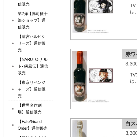
信販売
T
は
第2弾【赤司征十
郎ショップ】通
信販売
【涼宮ハルヒシ
リーズ】通信販
売
赤ワ
【NARUTO-ナル
3,
ト- 疾風伝】通信
販売
T
は
【東京リベンジ
ャーズ】通信販
売
【世界名作劇
場】通信販売
【Fate/Grand
白ス
Order】通信販売
3,