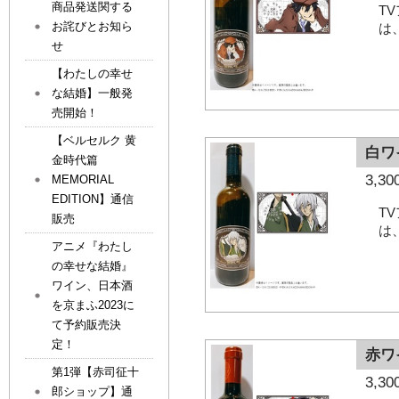
商品発送関する
T
お詫びとお知ら
は
せ
【わたしの幸せ
な結婚】一般発
売開始！
【ベルセルク 黄
白ワ
金時代篇
3,
MEMORIAL
EDITION】通信
T
販売
は
アニメ『わたし
の幸せな結婚』
ワイン、日本酒
を京まふ2023に
て予約販売決
定！
赤ワ
第1弾【赤司征十
3,
郎ショップ】通