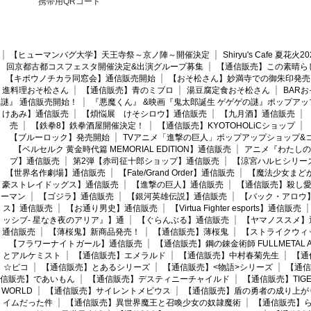
携帯用QRコード
【ヒューマンバグ大学】天王寺祭～京ノ陣～開催決定
Shiryu's Cafe 夏花
回京都古都コスフェスタ開催決定&出演グループ募集
【通信販売】この素晴ら
【キボウノチカラ同窓会】通信販売開始
【おそ松さん】妙満寺での御朱印発売
進料理おそ松さん
【通信販売】青のミブロ
湯豆腐定食おそ松さん
BAR
謎』 通信販売開始！
『悪魔くん』 &映画『鬼太郎誕生 ゲゲゲの謎』ポップアッ
けあみ】通信販売
【煩悩展 けそシロウ】通信販売
【九月酒】通信販売
売
【鉄拳8】鉄拳酒屋開催決定！
【通信販売】KYOTOHOLiCショップ
【ブルーロック】発売開始
TVアニメ「進撃の巨人」ポップアップショップ&
【ベルセルク 黄金時代篇 MEMORIAL EDITION】通信販売
アニメ『わたしの
プ】通信販売
第2弾【赤司征十郎ショップ】通信販売
【涼宮ハルヒシリー
【世界名作劇場】通信販売
【Fate/Grand Order】通信販売
【魔法少女まど
豪ストレイドッグス】通信販売
【進撃の巨人】通信販売
【通信販売】殺し
ーマン
【ゴジラ】通信販売
【銀河英雄伝説】通信販売
【バック・アロウ
ス】通信販売
【お通り男史】通信販売
【Virtua Fighter esports】通信販売
ッシブ- 星なき夜のアリア』】通
【ぐらんぶる】通信販売
【ヤマノススメ】
通信販売
【薄桜鬼】新商品発売！
【通信販売】薄桜鬼
【ストライクウィ
【フラワーナイトガール】通信販売
【通信販売】鋼の錬金術師 FULLMETAL AL
とアルケミスト
【通信販売】エメラルド
【通信販売】中村春菊先生
【通
☆ピコ
【通信販売】とあるシリーズ
【通信販売】<物語>シリーズ
【通信
信販売】であいもん
【通信販売】デスティニーチャイルド
【通信販売】TIGER
WORLD
【通信販売】サイレントメビウス
【通信販売】盾の勇者の成り上が
イムだった件
【通信販売】異世界魔王と召喚少女の奴隷魔術
【通信販売】ら