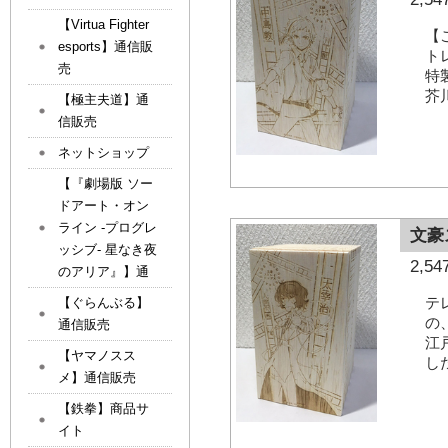
【Virtua Fighter
【
esports】通信販
ト
売
特
芥
【極主夫道】通
信販売
ネットショップ
【『劇場版 ソー
ドアート・オン
ライン -プログレ
文豪
ッシブ- 星なき夜
2,
のアリア』】通
テ
【ぐらんぶる】
の
通信販売
江
【ヤマノスス
し
メ】通信販売
【鉄拳】商品サ
イト