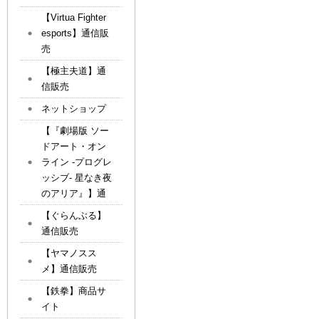
【Virtua Fighter
esports】通信販
売
【極主夫道】通
信販売
ネットショップ
【『劇場版 ソー
ドアート・オン
ライン -プログレ
ッシブ- 星なき夜
のアリア』】通
【ぐらんぶる】
通信販売
【ヤマノスス
メ】通信販売
【鉄拳】商品サ
イト