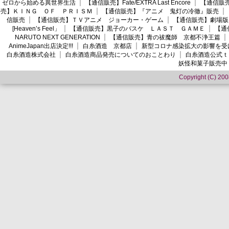
ゼロから始める異世界生活
【通信販売】Fate/EXTRA Last Encore
【通信販売】
売】ＫＩＮＧ ＯＦ ＰＲＩＳＭ
【通信販売】『アニメ 鬼灯の冷徹』販売
信販売
【通信販売】ＴＶアニメ ジョーカー・ゲーム
【通信販売】劇場版
[Heaven’s Feel」
【通信販売】黒子のバスケ ＬＡＳＴ ＧＡＭＥ
【通
NARUTO NEXT GENERATION
【通信販売】青の祓魔師 京都不浄王篇
AnimeJapan出店決定!!!
白糸酒造 京都店
新型コロナ感染拡大の影響を受
白糸酒造株式会社
白糸酒造商品発売についてのおことわり
白糸酒造公式ｔ
妖怪和菓子販売中
Copyright (C) 2008