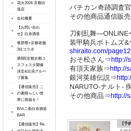
花火2026 京都出
バチカン奇跡調査
張店
その他商品通信販
会社概要
【お問い合わ
刀剣乱舞―ONLINE
せ】白糸酒造
装甲騎兵ボトムズ&
竜胆尊×京都老舗
3社コラボ
shiraito.com/page1
おそ松さん⇒
http:/
第8回京都古都コ
スフェスタ開催
有頂天家族⇒
http:/
決定&出演グルー
銀河英雄伝説⇒
http
プ募集
NARUTO-ナルト-
【通信販売】こ
の素晴らしい世
その他商品⇒
http:/
界に祝福を！
BiVi二条白糸酒造
BAR
【予
【通信販売】Re:
ゼロから始める