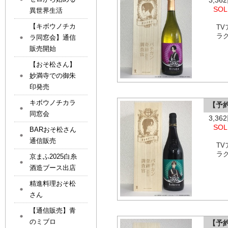
3,3
SOL
異世界生活
【キボウノチカ
T
ラ
ラ同窓会】通信
販売開始
【おそ松さん】
妙満寺での御朱
印発売
キボウノチカラ
【予
同窓会
3,3
SOL
BARおそ松さん
通信販売
T
ラ
京まふ2025白糸
酒造ブース出店
精進料理おそ松
さん
【通信販売】青
のミブロ
【予