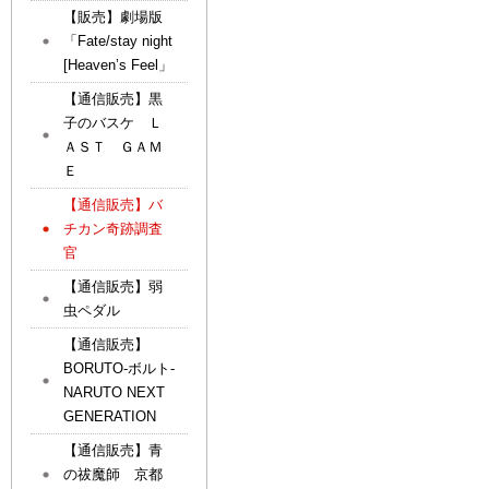
【販売】劇場版
「Fate/stay night
[Heaven’s Feel」
【通信販売】黒
子のバスケ Ｌ
ＡＳＴ ＧＡＭ
Ｅ
【通信販売】バ
チカン奇跡調査
官
【通信販売】弱
虫ペダル
【通信販売】
BORUTO-ボルト-
NARUTO NEXT
GENERATION
【通信販売】青
の祓魔師 京都