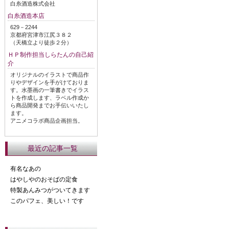
白糸酒造株式会社
白糸酒造本店
629－2244
京都府宮津市江尻３８２
（天橋立より徒歩２分）
ＨＰ制作担当しらたんの自己紹
介
オリジナルのイラストで商品作
りやデザインを手がけておりま
す。水墨画の一筆書きでイラス
トを作成します、ラベル作成か
ら商品開発までお手伝いいたし
ます。
アニメコラボ商品企画担当。
最近の記事一覧
有名なあの
はやしやのおそばの定食
特製あんみつがついてきます
このパフェ、美しい！です