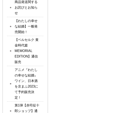
商品発送関する
お詫びとお知ら
せ
【わたしの幸せ
な結婚】一般発
売開始！
【ベルセルク 黄
金時代篇
MEMORIAL
EDITION】通信
販売
アニメ『わたし
の幸せな結婚』
ワイン、日本酒
を京まふ2023に
て予約販売決
定！
第1弾【赤司征十
郎ショップ】通