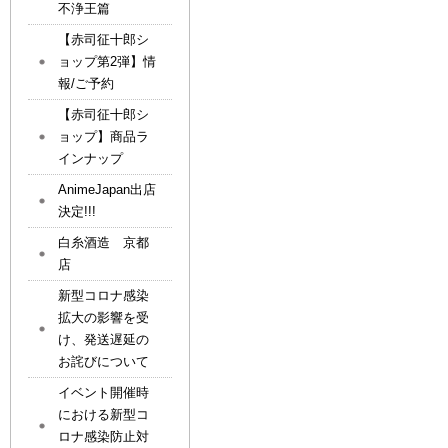
不浄王篇
【赤司征十郎シ
ョップ第2弾】情
報/ご予約
【赤司征十郎シ
ョップ】商品ラ
インナップ
AnimeJapan出店
決定!!!
白糸酒造 京都
店
新型コロナ感染
拡大の影響を受
け、発送遅延の
お詫びについて
イベント開催時
における新型コ
ロナ感染防止対