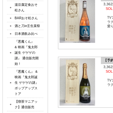
3,3
湯豆腐定食おそ
SOL
松さん
T
BARおそ松さん
ラ
酒と刀in壬生菜祭
愛
日本酒飲み比べ
『悪魔くん』
& 映画『鬼太郎
誕生 ゲゲゲの
謎』 通信販売開
【予
始！
3,3
SOL
『悪魔くん』 &
映画『鬼太郎誕
T
生 ゲゲゲの謎』
ラ
ポップアップス
トア
【喫茶マニアッ
ク】通信販売