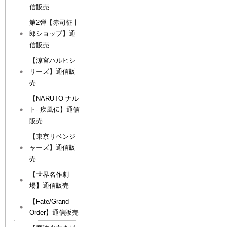
信販売
第2弾【赤司征十
郎ショップ】通
信販売
【涼宮ハルヒシ
リーズ】通信販
売
【NARUTO-ナル
ト- 疾風伝】通信
販売
【東京リベンジ
ャーズ】通信販
売
【世界名作劇
場】通信販売
【Fate/Grand
Order】通信販売