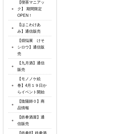
【喫茶マニアッ
ク】 期間限定
OPEN！
【はこわけあ
み】通信販売
【煩悩展 けそ
シロウ】通信販
売
【九月酒】通信
販売
【モノノケ絵
巻】4月１９日か
らイベント開始
【陰陽師０】商
品情報
【鉄拳酒屋】通
信販売
【鉄拳8】鉄拳酒