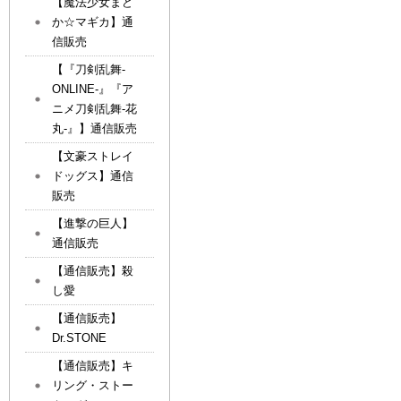
【魔法少女まど
か☆マギカ】通
信販売
【『刀剣乱舞-
ONLINE-』『ア
ニメ刀剣乱舞-花
丸-』】通信販売
【文豪ストレイ
ドッグス】通信
販売
【進撃の巨人】
通信販売
【通信販売】殺
し愛
【通信販売】
Dr.STONE
【通信販売】キ
リング・ストー