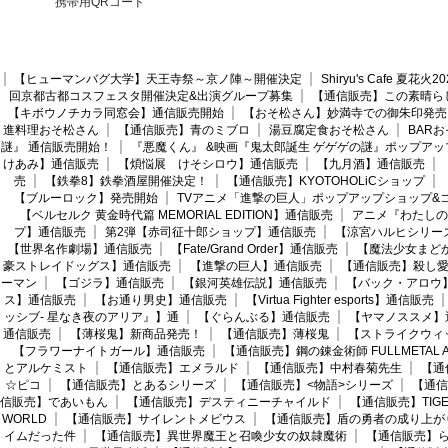
携帯用QRコード
【ヒューマンバグ大学】天王寺祭～京ノ陣～開催決定
Shiryu's Cafe 夏花
回京都古都コスフェスタ開催決定&出演グループ募集
【通信販売】この素晴ら
【キボウノチカラ同窓会】通信販売開始
【おそ松さん】妙満寺での御朱印発売
進料理おそ松さん
【通信販売】青のミブロ
湯豆腐定食おそ松さん
BAR
謎』 通信販売開始！
『悪魔くん』 &映画『鬼太郎誕生 ゲゲゲの謎』ポップアッ
けあみ】通信販売
【煩悩展 けそシロウ】通信販売
【九月酒】通信販売
売
【鉄拳8】鉄拳酒屋開催決定！
【通信販売】KYOTOHOLiCショップ
【ブルーロック】発売開始
TVアニメ「進撃の巨人」ポップアップショップ&
【ベルセルク 黄金時代篇 MEMORIAL EDITION】通信販売
アニメ『わたしの
プ】通信販売
第2弾【赤司征十郎ショップ】通信販売
【涼宮ハルヒシリー
【世界名作劇場】通信販売
【Fate/Grand Order】通信販売
【魔法少女まど
豪ストレイドッグス】通信販売
【進撃の巨人】通信販売
【通信販売】殺し
ーマン
【ゴジラ】通信販売
【銀河英雄伝説】通信販売
【バック・アロウ
ス】通信販売
【お通り男史】通信販売
【Virtua Fighter esports】通信販売
ッシブ- 星なき夜のアリア』】通
【ぐらんぶる】通信販売
【ヤマノススメ】
通信販売
【薄桜鬼】新商品発売！
【通信販売】薄桜鬼
【ストライクウィ
【フラワーナイトガール】通信販売
【通信販売】鋼の錬金術師 FULLMETAL AL
とアルケミスト
【通信販売】エメラルド
【通信販売】中村春菊先生
【通
☆ピコ
【通信販売】とあるシリーズ
【通信販売】<物語>シリーズ
【通信
信販売】であいもん
【通信販売】デスティニーチャイルド
【通信販売】TIGER
WORLD
【通信販売】サイレントメビウス
【通信販売】盾の勇者の成り上が
イムだった件
【通信販売】異世界魔王と召喚少女の奴隷魔術
【通信販売】ら