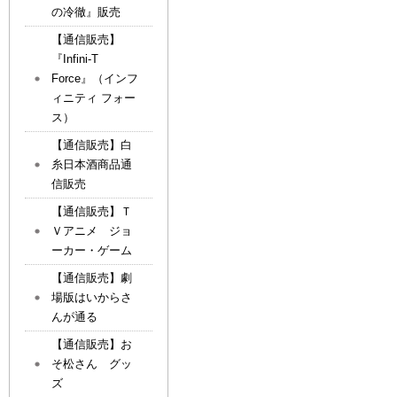
の冷徹』販売
【通信販売】
『Infini-T
Force』（インフ
ィニティ フォー
ス）
【通信販売】白
糸日本酒商品通
信販売
【通信販売】Ｔ
Ｖアニメ ジョ
ーカー・ゲーム
【通信販売】劇
場版はいからさ
んが通る
【通信販売】お
そ松さん グッ
ズ