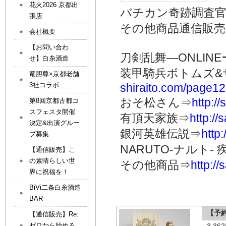
花火2026 京都出
バチカン奇跡調査
張店
その他商品通信販
会社概要
【お問い合わ
刀剣乱舞―ONLINE
せ】白糸酒造
装甲騎兵ボトムズ&
竜胆尊×京都老舗
3社コラボ
shiraito.com/page1
おそ松さん⇒
http:/
第8回京都古都コ
スフェスタ開催
有頂天家族⇒
http:/
決定&出演グルー
銀河英雄伝説⇒
http
プ募集
NARUTO-ナルト-
【通信販売】こ
の素晴らしい世
その他商品⇒
http:/
界に祝福を！
BiVi二条白糸酒造
BAR
【予
【通信販売】Re:
ゼロから始める