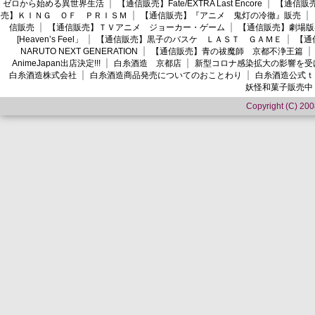
ゼロから始める異世界生活
【通信販売】Fate/EXTRA Last Encore
【通信販売】
売】ＫＩＮＧ ＯＦ ＰＲＩＳＭ
【通信販売】『アニメ 鬼灯の冷徹』販売
信販売
【通信販売】ＴＶアニメ ジョーカー・ゲーム
【通信販売】劇場版
[Heaven’s Feel」
【通信販売】黒子のバスケ ＬＡＳＴ ＧＡＭＥ
【通
NARUTO NEXT GENERATION
【通信販売】青の祓魔師 京都不浄王篇
AnimeJapan出店決定!!!
白糸酒造 京都店
新型コロナ感染拡大の影響を受
白糸酒造株式会社
白糸酒造商品発売についてのおことわり
白糸酒造公式ｔ
妖怪和菓子販売中
Copyright (C) 2008