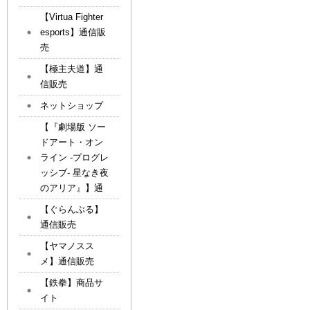
【Virtua Fighter
esports】通信販
売
【極主夫道】通
信販売
ネットショップ
【『劇場版 ソー
ドアート・オン
ライン -プログレ
ッシブ- 星なき夜
のアリア』】通
【ぐらんぶる】
通信販売
【ヤマノスス
メ】通信販売
【鉄拳】商品サ
イト