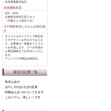
白糸酒造株式会社
白糸酒造本店
629－2244
京都府宮津市江尻３８２
（天橋立より徒歩２分）
ＨＰ制作担当しらたんの自己紹
介
オリジナルのイラストで商品作
りやデザインを手がけておりま
す。水墨画の一筆書きでイラス
トを作成します、ラベル作成か
ら商品開発までお手伝いいたし
ます。
アニメコラボ商品企画担当。
最近の記事一覧
有名なあの
はやしやのおそばの定食
特製あんみつがついてきます
このパフェ、美しい！です