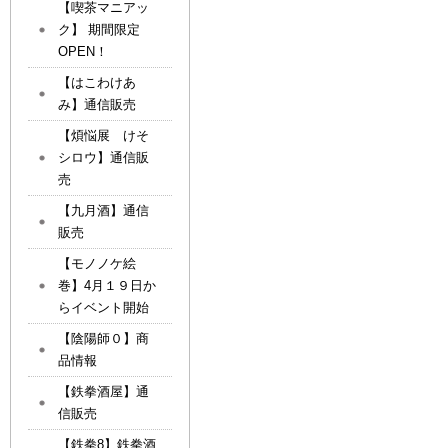
【喫茶マニアッ
ク】 期間限定
OPEN！
【はこわけあ
み】通信販売
【煩悩展 けそ
シロウ】通信販
売
【九月酒】通信
販売
【モノノケ絵
巻】4月１９日か
らイベント開始
【陰陽師０】商
品情報
【鉄拳酒屋】通
信販売
【鉄拳8】鉄拳酒