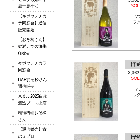
3,3
SOL
異世界生活
【キボウノチカ
T
ラ
ラ同窓会】通信
販売開始
【おそ松さん】
妙満寺での御朱
印発売
キボウノチカラ
【予
同窓会
3,3
SOL
BARおそ松さん
通信販売
T
ラ
京まふ2025白糸
酒造ブース出店
精進料理おそ松
さん
【通信販売】青
のミブロ
【予