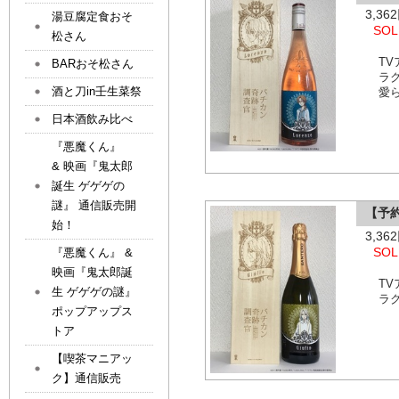
3,3
湯豆腐定食おそ
SOL
松さん
T
BARおそ松さん
ラ
酒と刀in壬生菜祭
愛
日本酒飲み比べ
『悪魔くん』
& 映画『鬼太郎
誕生 ゲゲゲの
謎』 通信販売開
【予
始！
3,3
SOL
『悪魔くん』 &
映画『鬼太郎誕
T
生 ゲゲゲの謎』
ラ
ポップアップス
トア
【喫茶マニアッ
ク】通信販売