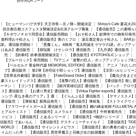
携帯用QRコード
【ヒューマンバグ大学】天王寺祭～京ノ陣～開催決定
Shiryu's Cafe 夏花
回京都古都コスフェスタ開催決定&出演グループ募集
【通信販売】この素晴ら
【キボウノチカラ同窓会】通信販売開始
【おそ松さん】妙満寺での御朱印発売
進料理おそ松さん
【通信販売】青のミブロ
湯豆腐定食おそ松さん
BAR
謎』 通信販売開始！
『悪魔くん』 &映画『鬼太郎誕生 ゲゲゲの謎』ポップアッ
けあみ】通信販売
【煩悩展 けそシロウ】通信販売
【九月酒】通信販売
売
【鉄拳8】鉄拳酒屋開催決定！
【通信販売】KYOTOHOLiCショップ
【ブルーロック】発売開始
TVアニメ「進撃の巨人」ポップアップショップ&
【ベルセルク 黄金時代篇 MEMORIAL EDITION】通信販売
アニメ『わたしの
プ】通信販売
第2弾【赤司征十郎ショップ】通信販売
【涼宮ハルヒシリー
【世界名作劇場】通信販売
【Fate/Grand Order】通信販売
【魔法少女まど
豪ストレイドッグス】通信販売
【進撃の巨人】通信販売
【通信販売】殺し
ーマン
【ゴジラ】通信販売
【銀河英雄伝説】通信販売
【バック・アロウ
ス】通信販売
【お通り男史】通信販売
【Virtua Fighter esports】通信販売
ッシブ- 星なき夜のアリア』】通
【ぐらんぶる】通信販売
【ヤマノススメ】
通信販売
【薄桜鬼】新商品発売！
【通信販売】薄桜鬼
【ストライクウィ
【フラワーナイトガール】通信販売
【通信販売】鋼の錬金術師 FULLMETAL AL
とアルケミスト
【通信販売】エメラルド
【通信販売】中村春菊先生
【通
☆ピコ
【通信販売】とあるシリーズ
【通信販売】<物語>シリーズ
【通信
信販売】であいもん
【通信販売】デスティニーチャイルド
【通信販売】TIGER
WORLD
【通信販売】サイレントメビウス
【通信販売】盾の勇者の成り上が
イムだった件
【通信販売】異世界魔王と召喚少女の奴隷魔術
【通信販売】ら