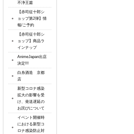
不浄王篇
【赤司征十郎シ
ョップ第2弾】情
報/ご予約
【赤司征十郎シ
ョップ】商品ラ
インナップ
AnimeJapan出店
決定!!!
白糸酒造 京都
店
新型コロナ感染
拡大の影響を受
け、発送遅延の
お詫びについて
イベント開催時
における新型コ
ロナ感染防止対