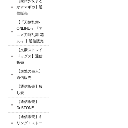
【魔法少女まど
か☆マギカ】通
信販売
【『刀剣乱舞-
ONLINE-』『ア
ニメ刀剣乱舞-花
丸-』】通信販売
【文豪ストレイ
ドッグス】通信
販売
【進撃の巨人】
通信販売
【通信販売】殺
し愛
【通信販売】
Dr.STONE
【通信販売】キ
リング・ストー