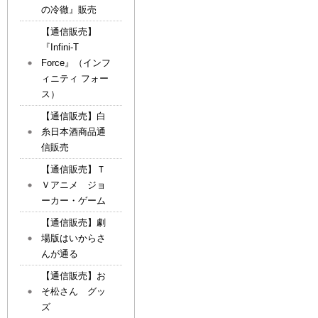
の冷徹』販売
【通信販売】
『Infini-T
Force』（インフ
ィニティ フォー
ス）
【通信販売】白
糸日本酒商品通
信販売
【通信販売】Ｔ
Ｖアニメ ジョ
ーカー・ゲーム
【通信販売】劇
場版はいからさ
んが通る
【通信販売】お
そ松さん グッ
ズ