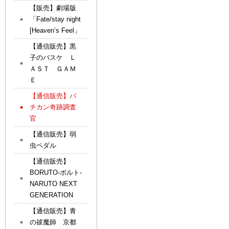
【販売】劇場版
「Fate/stay night
[Heaven’s Feel」
【通信販売】黒
子のバスケ Ｌ
ＡＳＴ ＧＡＭ
Ｅ
【通信販売】バ
チカン奇跡調査
官
【通信販売】弱
虫ペダル
【通信販売】
BORUTO-ボルト-
NARUTO NEXT
GENERATION
【通信販売】青
の祓魔師 京都