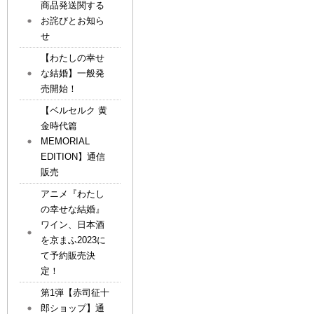
商品発送関する
お詫びとお知ら
せ
【わたしの幸せ
な結婚】一般発
売開始！
【ベルセルク 黄
金時代篇
MEMORIAL
EDITION】通信
販売
アニメ『わたし
の幸せな結婚』
ワイン、日本酒
を京まふ2023に
て予約販売決
定！
第1弾【赤司征十
郎ショップ】通