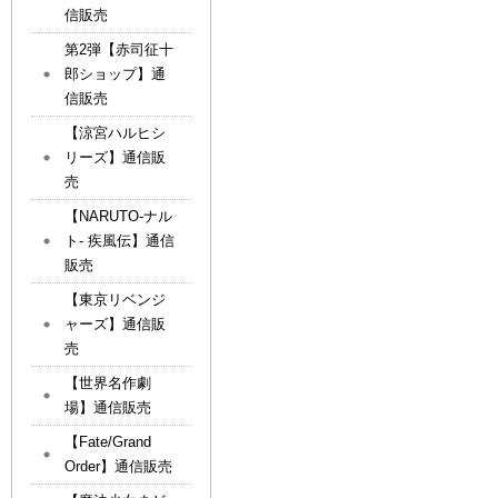
信販売
第2弾【赤司征十
郎ショップ】通
信販売
【涼宮ハルヒシ
リーズ】通信販
売
【NARUTO-ナル
ト- 疾風伝】通信
販売
【東京リベンジ
ャーズ】通信販
売
【世界名作劇
場】通信販売
【Fate/Grand
Order】通信販売