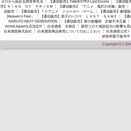
ゼロから始める異世界生活
【通信販売】Fate/EXTRA Last Encore
【通信販売】
売】ＫＩＮＧ ＯＦ ＰＲＩＳＭ
【通信販売】『アニメ 鬼灯の冷徹』販売
信販売
【通信販売】ＴＶアニメ ジョーカー・ゲーム
【通信販売】劇場版
[Heaven’s Feel」
【通信販売】黒子のバスケ ＬＡＳＴ ＧＡＭＥ
【通
NARUTO NEXT GENERATION
【通信販売】青の祓魔師 京都不浄王篇
AnimeJapan出店決定!!!
白糸酒造 京都店
新型コロナ感染拡大の影響を受
白糸酒造株式会社
白糸酒造商品発売についてのおことわり
白糸酒造公式ｔ
妖怪和菓子販売中
Copyright (C) 2008