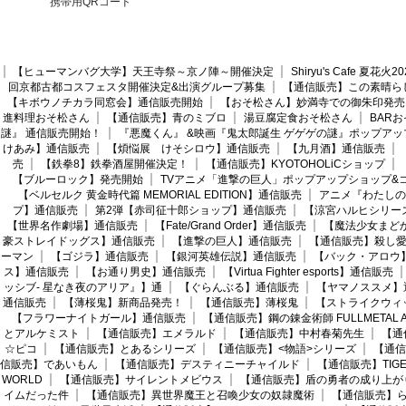
携帯用QRコード
【ヒューマンバグ大学】天王寺祭～京ノ陣～開催決定
Shiryu's Cafe 夏花
回京都古都コスフェスタ開催決定&出演グループ募集
【通信販売】この素晴ら
【キボウノチカラ同窓会】通信販売開始
【おそ松さん】妙満寺での御朱印発売
進料理おそ松さん
【通信販売】青のミブロ
湯豆腐定食おそ松さん
BAR
謎』 通信販売開始！
『悪魔くん』 &映画『鬼太郎誕生 ゲゲゲの謎』ポップアッ
けあみ】通信販売
【煩悩展 けそシロウ】通信販売
【九月酒】通信販売
売
【鉄拳8】鉄拳酒屋開催決定！
【通信販売】KYOTOHOLiCショップ
【ブルーロック】発売開始
TVアニメ「進撃の巨人」ポップアップショップ&
【ベルセルク 黄金時代篇 MEMORIAL EDITION】通信販売
アニメ『わたしの
プ】通信販売
第2弾【赤司征十郎ショップ】通信販売
【涼宮ハルヒシリー
【世界名作劇場】通信販売
【Fate/Grand Order】通信販売
【魔法少女まど
豪ストレイドッグス】通信販売
【進撃の巨人】通信販売
【通信販売】殺し
ーマン
【ゴジラ】通信販売
【銀河英雄伝説】通信販売
【バック・アロウ
ス】通信販売
【お通り男史】通信販売
【Virtua Fighter esports】通信販売
ッシブ- 星なき夜のアリア』】通
【ぐらんぶる】通信販売
【ヤマノススメ】
通信販売
【薄桜鬼】新商品発売！
【通信販売】薄桜鬼
【ストライクウィ
【フラワーナイトガール】通信販売
【通信販売】鋼の錬金術師 FULLMETAL AL
とアルケミスト
【通信販売】エメラルド
【通信販売】中村春菊先生
【通
☆ピコ
【通信販売】とあるシリーズ
【通信販売】<物語>シリーズ
【通信
信販売】であいもん
【通信販売】デスティニーチャイルド
【通信販売】TIGER
WORLD
【通信販売】サイレントメビウス
【通信販売】盾の勇者の成り上が
イムだった件
【通信販売】異世界魔王と召喚少女の奴隷魔術
【通信販売】ら