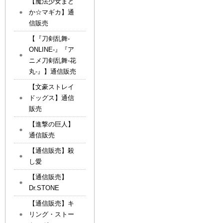
【魔法少女まど
か☆マギカ】通
信販売
【『刀剣乱舞-
ONLINE-』『ア
ニメ刀剣乱舞-花
丸-』】通信販売
【文豪ストレイ
ドッグス】通信
販売
【進撃の巨人】
通信販売
【通信販売】殺
し愛
【通信販売】
Dr.STONE
【通信販売】キ
リング・ストー