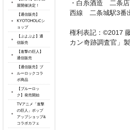
・白糸酒造 二条店
屋開催決定！
西線 二条城駅3番
【通信販売】
KYOTOHOLiCシ
ョップ
権利表記：©2017 
【ぷよぷよ】通
カン奇跡調査官」
信販売
【進撃の巨人】
通信販売
【通信販売】ブ
ルーロックコラ
ボ商品
【ブルーロッ
ク】発売開始
TVアニメ「進撃
の巨人」ポップ
アップショップ&
コラボカフェ