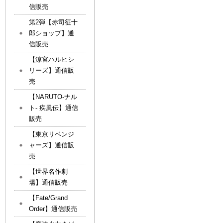
信販売
第2弾【赤司征十
郎ショップ】通
信販売
【涼宮ハルヒシ
リーズ】通信販
売
【NARUTO-ナル
ト- 疾風伝】通信
販売
【東京リベンジ
ャーズ】通信販
売
【世界名作劇
場】通信販売
【Fate/Grand
Order】通信販売