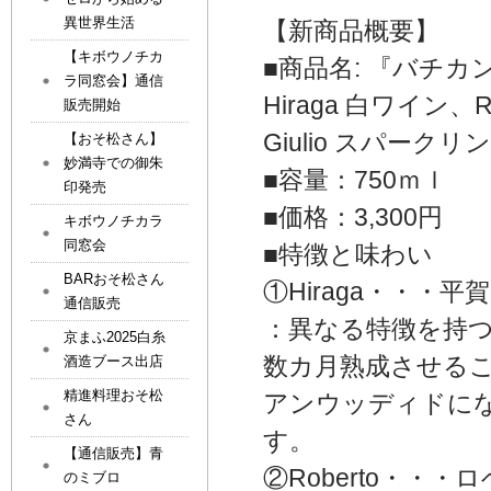
異世界生活
【新商品概要】
【キボウノチカ
■商品名: 『バチ
ラ同窓会】通信
Hiraga 白ワイン、
販売開始
Giulio スパークリ
【おそ松さん】
妙満寺での御朱
■容量：750ｍｌ
印発売
■価格：3,300円
キボウノチカラ
同窓会
■特徴と味わい
BARおそ松さん
①Hiraga・・
通信販売
：異なる特徴を持
京まふ2025白糸
数カ月熟成させる
酒造ブース出店
精進料理おそ松
アンウッディドに
さん
す。
【通信販売】青
②Roberto・
のミブロ