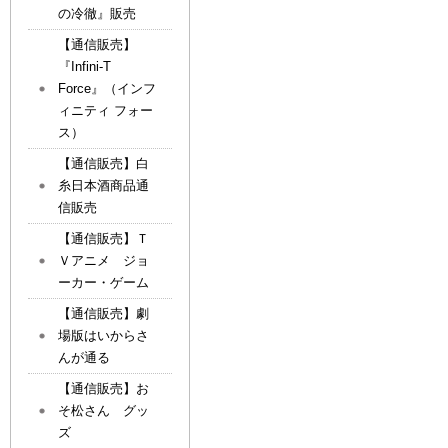
の冷徹』販売
【通信販売】
『Infini-T
Force』（インフ
ィニティ フォー
ス）
【通信販売】白
糸日本酒商品通
信販売
【通信販売】Ｔ
Ｖアニメ ジョ
ーカー・ゲーム
【通信販売】劇
場版はいからさ
んが通る
【通信販売】お
そ松さん グッ
ズ