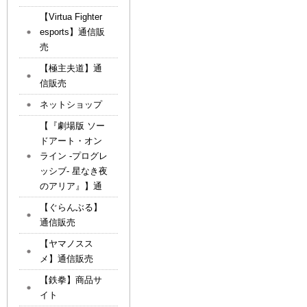
【Virtua Fighter
esports】通信販
売
【極主夫道】通
信販売
ネットショップ
【『劇場版 ソー
ドアート・オン
ライン -プログレ
ッシブ- 星なき夜
のアリア』】通
【ぐらんぶる】
通信販売
【ヤマノスス
メ】通信販売
【鉄拳】商品サ
イト