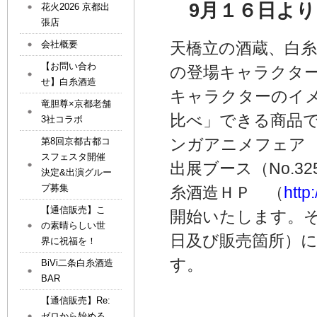
9月１６日より
花火2026 京都出
張店
会社概要
天橋立の酒蔵、白糸
【お問い合わ
の登場キャラクタ
せ】白糸酒造
キャラクターのイ
竜胆尊×京都老舗
比べ」できる商品で
3社コラボ
ンガアニメフェ
第8回京都古都コ
スフェスタ開催
出展ブース（No.
決定&出演グルー
プ募集
糸酒造ＨＰ （
http
【通信販売】こ
開始いたします。
の素晴らしい世
日及び販売箇所）に
界に祝福を！
す。
BiVi二条白糸酒造
BAR
【通信販売】Re:
ゼロから始める