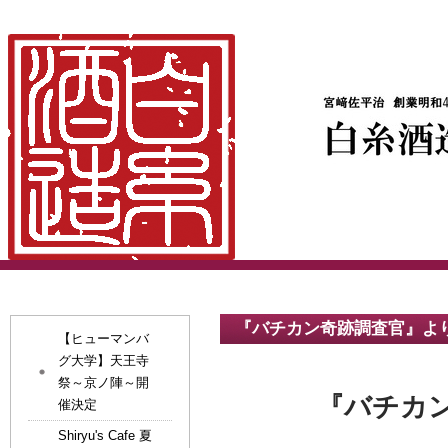
『バチカン奇跡調査官』より
【ヒューマンバ
グ大学】天王寺
祭～京ノ陣～開
『バチカ
催決定
Shiryu's Cafe 夏