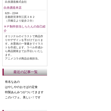
白糸酒造株式会社
白糸酒造本店
629－2244
京都府宮津市江尻３８２
（天橋立より徒歩２分）
ＨＰ制作担当しらたんの自己紹
介
オリジナルのイラストで商品作
りやデザインを手がけておりま
す。水墨画の一筆書きでイラス
トを作成します、ラベル作成か
ら商品開発までお手伝いいたし
ます。
アニメコラボ商品企画担当。
最近の記事一覧
有名なあの
はやしやのおそばの定食
特製あんみつがついてきます
このパフェ、美しい！です