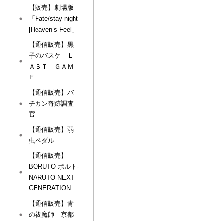
【販売】劇場版
「Fate/stay night
[Heaven’s Feel」
【通信販売】黒
子のバスケ Ｌ
ＡＳＴ ＧＡＭ
Ｅ
【通信販売】バ
チカン奇跡調査
官
【通信販売】弱
虫ペダル
【通信販売】
BORUTO-ボルト-
NARUTO NEXT
GENERATION
【通信販売】青
の祓魔師 京都