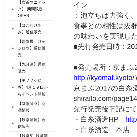
【喫茶マニアッ
イン
ク】 期間限定
：泡立ちは力強く
OPEN！
食事との相性は抜
【はこわけあ
み】通信販売
の味わいを実現し
【煩悩展 けそ
■先行発売日時：20
シロウ】通信販
売
【九月酒】通信
■発売場所：京まふ
販売
http://kyomaf.kyoto/
【モノノケ絵
京まふ2017の白糸酒
巻】4月１９日か
らイベント開始
shiraito.com/page1
【陰陽師０】商
先行発売後下記に
品情報
・白糸酒造HP
htt
【鉄拳酒屋】通
信販売
・白糸酒造 本店 
【鉄拳8】鉄拳酒