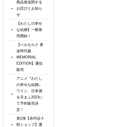
商品発送関する
お詫びとお知ら
せ
【わたしの幸せ
な結婚】一般発
売開始！
【ベルセルク 黄
金時代篇
MEMORIAL
EDITION】通信
販売
アニメ『わたし
の幸せな結婚』
ワイン、日本酒
を京まふ2023に
て予約販売決
定！
第1弾【赤司征十
郎ショップ】通