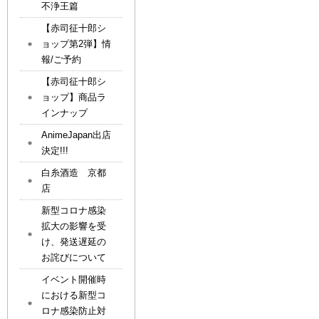
不浄王篇
【赤司征十郎シ
ョップ第2弾】情
報/ご予約
【赤司征十郎シ
ョップ】商品ラ
インナップ
AnimeJapan出店
決定!!!
白糸酒造 京都
店
新型コロナ感染
拡大の影響を受
け、発送遅延の
お詫びについて
イベント開催時
における新型コ
ロナ感染防止対