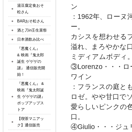
ン
湯豆腐定食おそ
松さん
：1962年、ロー
BARおそ松さん
ー。
酒と刀in壬生菜祭
カシスを想わせる
日本酒飲み比べ
溢れ、まろやかな
『悪魔くん』
& 映画『鬼太郎
ミディアムボディ
誕生 ゲゲゲの
③Lorenzo・
謎』 通信販売開
始！
ワイン
『悪魔くん』 &
：フランスの庭と
映画『鬼太郎誕
ロゼ。やや甘口で
生 ゲゲゲの謎』
ポップアップス
愛らしいピンクの
トア
口。
【喫茶マニアッ
ク】通信販売
④Giulio・・