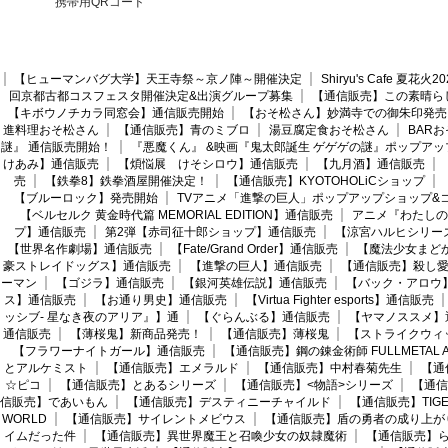
携帯用QRコード
【ヒューマンバグ大学】天王寺祭～京ノ陣～開催決定
Shiryu's Cafe 夏花
回京都古都コスフェスタ開催決定&出演グループ募集
【通信販売】この素晴ら
【キボウノチカラ同窓会】通信販売開始
【おそ松さん】妙満寺での御朱印発売
進料理おそ松さん
【通信販売】青のミブロ
湯豆腐定食おそ松さん
BAR
謎』 通信販売開始！
『悪魔くん』 &映画『鬼太郎誕生 ゲゲゲの謎』ポップアッ
けあみ】通信販売
【煩悩展 けそシロウ】通信販売
【九月酒】通信販売
売
【鉄拳8】鉄拳酒屋開催決定！
【通信販売】KYOTOHOLiCショップ
【ブルーロック】発売開始
TVアニメ「進撃の巨人」ポップアップショップ&
【ベルセルク 黄金時代篇 MEMORIAL EDITION】通信販売
アニメ『わたしの
プ】通信販売
第2弾【赤司征十郎ショップ】通信販売
【涼宮ハルヒシリー
【世界名作劇場】通信販売
【Fate/Grand Order】通信販売
【魔法少女まど
豪ストレイドッグス】通信販売
【進撃の巨人】通信販売
【通信販売】殺し
ーマン
【ゴジラ】通信販売
【銀河英雄伝説】通信販売
【バック・アロウ
ス】通信販売
【お通り男史】通信販売
【Virtua Fighter esports】通信販売
ッシブ- 星なき夜のアリア』】通
【ぐらんぶる】通信販売
【ヤマノススメ】
通信販売
【薄桜鬼】新商品発売！
【通信販売】薄桜鬼
【ストライクウィ
【フラワーナイトガール】通信販売
【通信販売】鋼の錬金術師 FULLMETAL AL
とアルケミスト
【通信販売】エメラルド
【通信販売】中村春菊先生
【通
☆ピコ
【通信販売】とあるシリーズ
【通信販売】<物語>シリーズ
【通信
信販売】であいもん
【通信販売】デスティニーチャイルド
【通信販売】TIGER
WORLD
【通信販売】サイレントメビウス
【通信販売】盾の勇者の成り上が
イムだった件
【通信販売】異世界魔王と召喚少女の奴隷魔術
【通信販売】ら