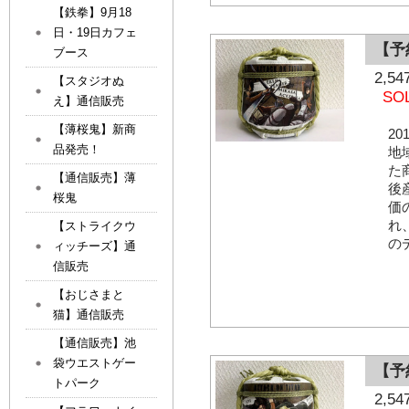
【鉄拳】9月18
日・19日カフェ
【予
ブース
2,
【スタジオぬ
SO
え】通信販売
【薄桜鬼】新商
2
品発売！
地
た
【通信販売】薄
後
桜鬼
価
れ
【ストライクウ
の
ィッチーズ】通
信販売
【おじさまと
猫】通信販売
【通信販売】池
袋ウエストゲー
【予
トパーク
2,