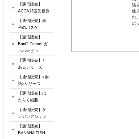
後
【通信販売】
価
ACCA13区監察課
れ
【通信販売】黒
の
子のバスケ
【通信販売】
BanG Dream! ガ
ルパ☆ピコ
【通信販売】と
あるシリーズ
【通信販売】<物
語>シリーズ
【通信販売】は
たらく細胞
【通信販売】ケ
ンガンアシュラ
【通信販売】
BANANA FISH