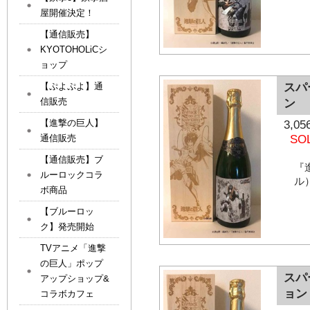
屋開催決定！
【通信販売】
KYOTOHOLiCシ
ョップ
【ぷよぷよ】通
スパ
信販売
ン
【進撃の巨人】
3,
通信販売
SO
【通信販売】ブ
『
ルーロックコラ
ル
ボ商品
【ブルーロッ
ク】発売開始
TVアニメ「進撃
の巨人」ポップ
スパ
アップショップ&
ョン
コラボカフェ