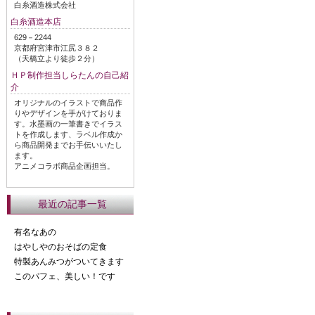
白糸酒造株式会社
白糸酒造本店
629－2244
京都府宮津市江尻３８２
（天橋立より徒歩２分）
ＨＰ制作担当しらたんの自己紹
介
オリジナルのイラストで商品作
りやデザインを手がけておりま
す。水墨画の一筆書きでイラス
トを作成します、ラベル作成か
ら商品開発までお手伝いいたし
ます。
アニメコラボ商品企画担当。
最近の記事一覧
有名なあの
はやしやのおそばの定食
特製あんみつがついてきます
このパフェ、美しい！です