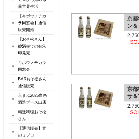
異世界生活
【キボウノチカ
京都
ラ同窓会】通信
ン＆
販売開始
2,
【おそ松さん】
SO
妙満寺での御朱
印発売
キボウノチカラ
同窓会
BARおそ松さん
通信販売
京都
京まふ2025白糸
サ＆
酒造ブース出店
2,
精進料理おそ松
SO
さん
【通信販売】青
のミブロ