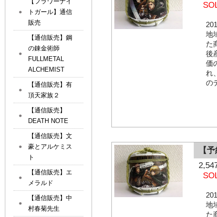
【フラワーナイ
SO
トガール】通信
販売
2
地
【通信販売】鋼
た
の錬金術師
後
FULLMETAL
価
ALCHEMIST
れ
の
【通信販売】有
頂天家族２
【通信販売】
DEATH NOTE
【通信販売】文
豪とアルケミス
【予
ト
2,
【通信販売】エ
SO
メラルド
2
【通信販売】中
地
村春菊先生
た