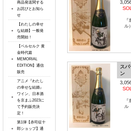
3,
商品発送関する
SO
お詫びとお知ら
せ
『
【わたしの幸せ
ル
な結婚】一般発
売開始！
【ベルセルク 黄
金時代篇
MEMORIAL
EDITION】通信
スパ
販売
ン
アニメ『わたし
3,
の幸せな結婚』
SO
ワイン、日本酒
を京まふ2023に
『
ル
て予約販売決
定！
第1弾【赤司征十
郎ショップ】通