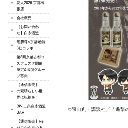
花火2026 京都出
張店
会社概要
【お問い合わ
せ】白糸酒造
竜胆尊×京都老舗
3社コラボ
第8回京都古都コ
スフェスタ開催
決定&出演グルー
プ募集
【通信販売】こ
の素晴らしい世
界に祝福を！
BiVi二条白糸酒造
©
諫山創・講談社／「進撃
BAR
【通信販売】Re:
ゼロから始める