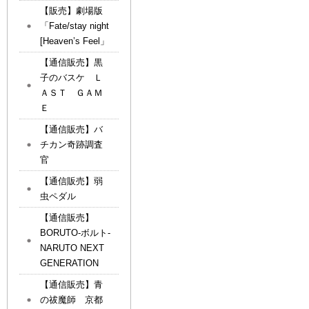
【販売】劇場版
「Fate/stay night
[Heaven’s Feel」
【通信販売】黒
子のバスケ Ｌ
ＡＳＴ ＧＡＭ
Ｅ
【通信販売】バ
チカン奇跡調査
官
【通信販売】弱
虫ペダル
【通信販売】
BORUTO-ボルト-
NARUTO NEXT
GENERATION
【通信販売】青
の祓魔師 京都