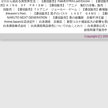
ゼロから始める異世界生活
【通信販売】Fate/EXTRA Last Encore
【通信販売】
売】ＫＩＮＧ ＯＦ ＰＲＩＳＭ
【通信販売】『アニメ 鬼灯の冷徹』販売
信販売
【通信販売】ＴＶアニメ ジョーカー・ゲーム
【通信販売】劇場版
[Heaven’s Feel」
【通信販売】黒子のバスケ ＬＡＳＴ ＧＡＭＥ
【通
NARUTO NEXT GENERATION
【通信販売】青の祓魔師 京都不浄王篇
AnimeJapan出店決定!!!
白糸酒造 京都店
新型コロナ感染拡大の影響を受
白糸酒造株式会社
白糸酒造商品発売についてのおことわり
白糸酒造公式ｔ
妖怪和菓子販売中
Copyright (C) 2008