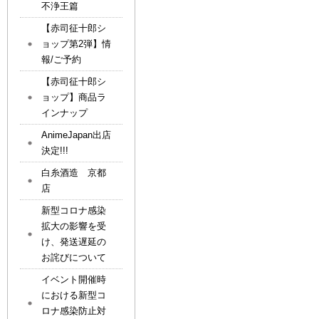
不浄王篇
【赤司征十郎シ
ョップ第2弾】情
報/ご予約
【赤司征十郎シ
ョップ】商品ラ
インナップ
AnimeJapan出店
決定!!!
白糸酒造 京都
店
新型コロナ感染
拡大の影響を受
け、発送遅延の
お詫びについて
イベント開催時
における新型コ
ロナ感染防止対