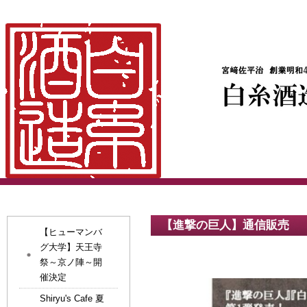
【進撃の巨人】通信販売
【ヒューマンバ
グ大学】天王寺
祭～京ノ陣～開
催決定
Shiryu's Cafe 夏