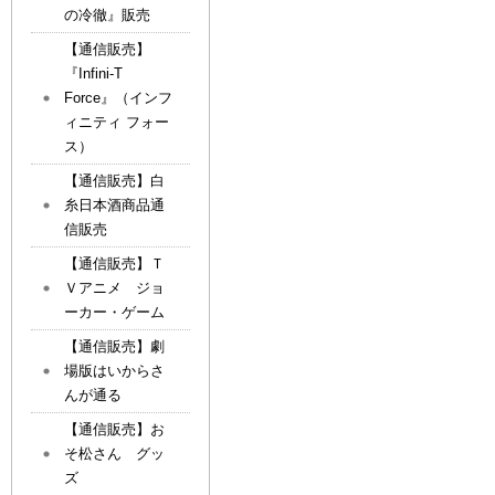
の冷徹』販売
【通信販売】
『Infini-T
Force』（インフ
ィニティ フォー
ス）
【通信販売】白
糸日本酒商品通
信販売
【通信販売】Ｔ
Ｖアニメ ジョ
ーカー・ゲーム
【通信販売】劇
場版はいからさ
んが通る
【通信販売】お
そ松さん グッ
ズ