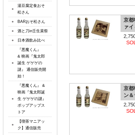
湯豆腐定食おそ
松さん
京都
BARおそ松さん
ァイ
酒と刀in壬生菜祭
2,
日本酒飲み比べ
SO
『悪魔くん』
& 映画『鬼太郎
誕生 ゲゲゲの
謎』 通信販売開
始！
『悪魔くん』 &
京都
映画『鬼太郎誕
ン＆
生 ゲゲゲの謎』
2,
ポップアップス
SO
トア
【喫茶マニアッ
ク】通信販売