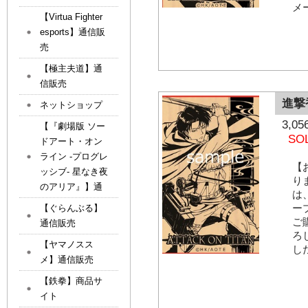
メ
【Virtua Fighter
esports】通信販
売
【極主夫道】通
信販売
進撃
ネットショップ
3,
【『劇場版 ソー
SO
ドアート・オン
ライン -プログレ
【
ッシブ- 星なき夜
り
のアリア』】通
は
ー
【ぐらんぶる】
ご
通信販売
ろ
【ヤマノスス
し
メ】通信販売
【鉄拳】商品サ
イト