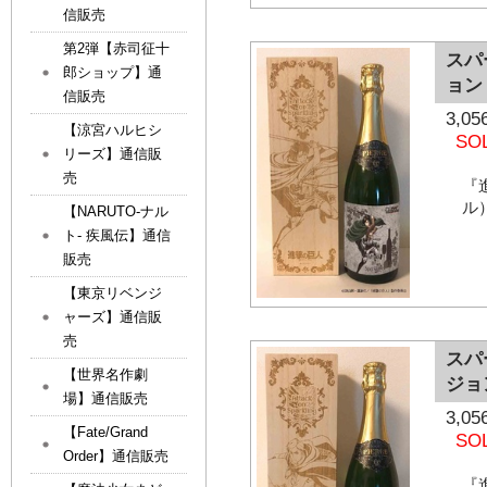
信販売
第2弾【赤司征十
スパ
郎ショップ】通
ョン
信販売
3,
【涼宮ハルヒシ
SO
リーズ】通信販
売
『
ル
【NARUTO-ナル
ト- 疾風伝】通信
販売
【東京リベンジ
ャーズ】通信販
売
スパ
【世界名作劇
ジョ
場】通信販売
3,
【Fate/Grand
SO
Order】通信販売
『