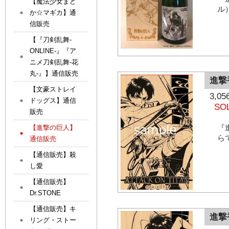
【魔法少女まど
ル
か☆マギカ】通
信販売
【『刀剣乱舞-
ONLINE-』『ア
ニメ刀剣乱舞-花
丸-』】通信販売
進撃
【文豪ストレイ
3,
ドッグス】通信
SO
販売
『
【進撃の巨人】
ら
通信販売
【通信販売】殺
し愛
【通信販売】
Dr.STONE
【通信販売】キ
進撃
リング・ストー