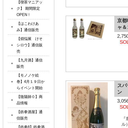
【喫茶マニアッ
ク】 期間限定
OPEN！
京都
【はこわけあ
ャ＆
み】通信販売
2,
【煩悩展 けそ
SO
シロウ】通信販
売
【九月酒】通信
販売
【モノノケ絵
巻】4月１９日か
スパ
らイベント開始
ン
【陰陽師０】商
3,
品情報
SO
【鉄拳酒屋】通
信販売
『
ル
【鉄拳8】鉄拳酒