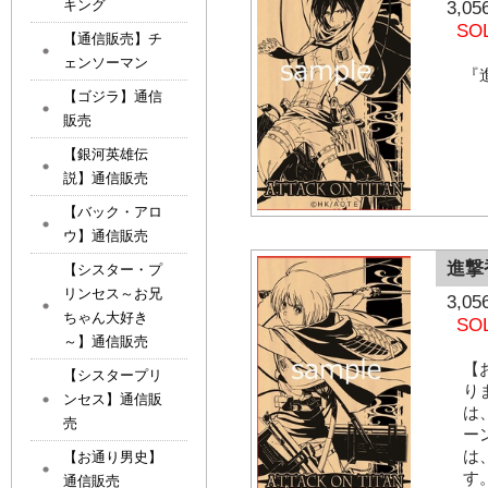
キング
3,
SO
【通信販売】チ
ェンソーマン
『
【ゴジラ】通信
販売
【銀河英雄伝
説】通信販売
【バック・アロ
ウ】通信販売
進撃
【シスター・プ
リンセス～お兄
3,
ちゃん大好き
SO
～】通信販売
【
【シスタープリ
り
ンセス】通信販
は
売
ー
は
【お通り男史】
す
通信販売