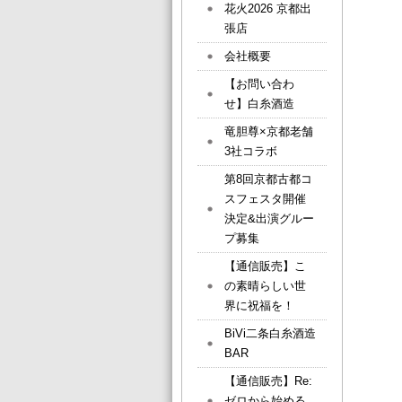
花火2026 京都出
張店
会社概要
【お問い合わ
せ】白糸酒造
竜胆尊×京都老舗
3社コラボ
第8回京都古都コ
スフェスタ開催
決定&出演グルー
プ募集
【通信販売】こ
の素晴らしい世
界に祝福を！
BiVi二条白糸酒造
BAR
【通信販売】Re:
ゼロから始める