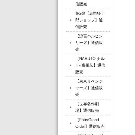
信販売
第2弾【赤司征十
郎ショップ】通
信販売
【涼宮ハルヒシ
リーズ】通信販
売
【NARUTO-ナル
ト- 疾風伝】通信
販売
【東京リベンジ
ャーズ】通信販
売
【世界名作劇
場】通信販売
【Fate/Grand
Order】通信販売