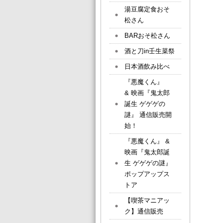
湯豆腐定食おそ
松さん
BARおそ松さん
酒と刀in壬生菜祭
日本酒飲み比べ
『悪魔くん』
& 映画『鬼太郎
誕生 ゲゲゲの
謎』 通信販売開
始！
『悪魔くん』 &
映画『鬼太郎誕
生 ゲゲゲの謎』
ポップアップス
トア
【喫茶マニアッ
ク】通信販売