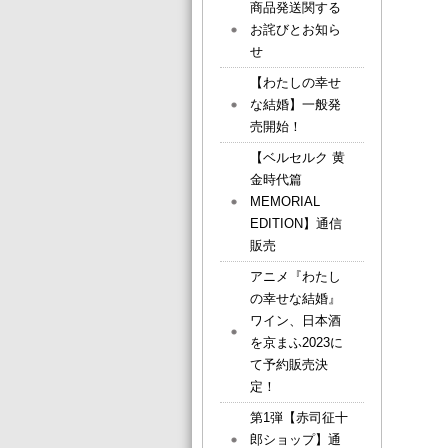
商品発送関する
お詫びとお知ら
せ
【わたしの幸せ
な結婚】一般発
売開始！
【ベルセルク 黄
金時代篇
MEMORIAL
EDITION】通信
販売
アニメ『わたし
の幸せな結婚』
ワイン、日本酒
を京まふ2023に
て予約販売決
定！
第1弾【赤司征十
郎ショップ】通