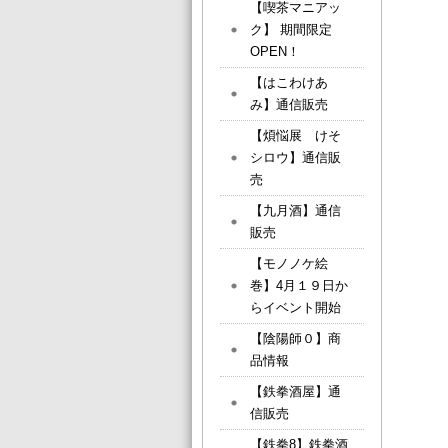
【喫茶マニアッ
ク】 期間限定
OPEN！
【はこわけあ
み】通信販売
【煩悩展 けそ
シロウ】通信販
売
【九月酒】通信
販売
【モノノケ絵
巻】4月１９日か
らイベント開始
【陰陽師０】商
品情報
【鉄拳酒屋】通
信販売
【鉄拳8】鉄拳酒