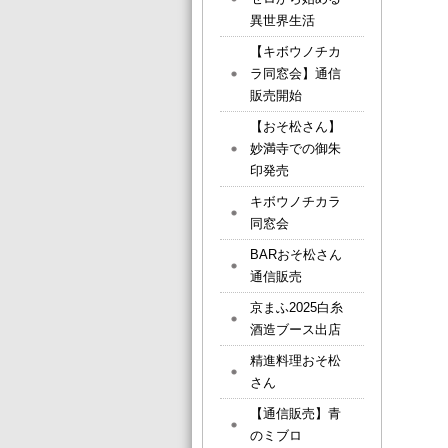
異世界生活
【キボウノチカ
ラ同窓会】通信
販売開始
【おそ松さん】
妙満寺での御朱
印発売
キボウノチカラ
同窓会
BARおそ松さん
通信販売
京まふ2025白糸
酒造ブース出店
精進料理おそ松
さん
【通信販売】青
のミブロ