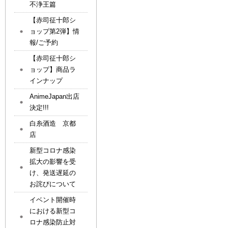
不浄王篇
【赤司征十郎シ
ョップ第2弾】情
報/ご予約
【赤司征十郎シ
ョップ】商品ラ
インナップ
AnimeJapan出店
決定!!!
白糸酒造 京都
店
新型コロナ感染
拡大の影響を受
け、発送遅延の
お詫びについて
イベント開催時
における新型コ
ロナ感染防止対