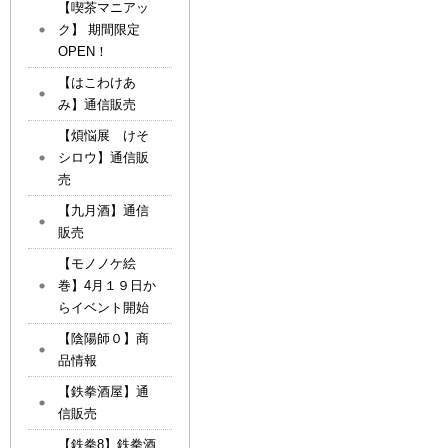
【喫茶マニアッ
ク】 期間限定
OPEN！
【はこわけあ
み】通信販売
【煩悩展 けそ
シロウ】通信販
売
【九月酒】通信
販売
【モノノケ絵
巻】4月１９日か
らイベント開始
【陰陽師０】商
品情報
【鉄拳酒屋】通
信販売
【鉄拳8】鉄拳酒