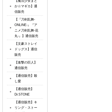
【魔法少女まど
か☆マギカ】通
信販売
【『刀剣乱舞-
ONLINE-』『ア
ニメ刀剣乱舞-花
丸-』】通信販売
【文豪ストレイ
ドッグス】通信
販売
【進撃の巨人】
通信販売
【通信販売】殺
し愛
【通信販売】
Dr.STONE
【通信販売】キ
リング・ストー