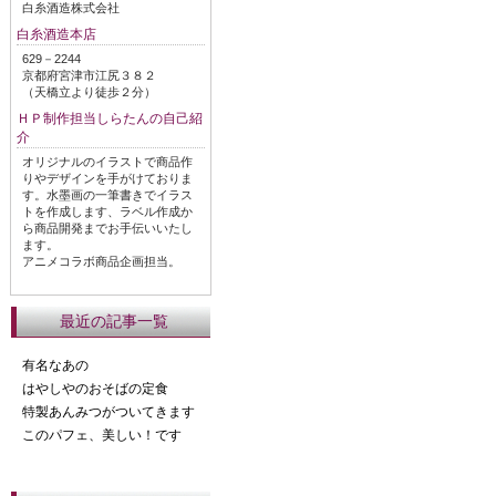
白糸酒造株式会社
白糸酒造本店
629－2244
京都府宮津市江尻３８２
（天橋立より徒歩２分）
ＨＰ制作担当しらたんの自己紹
介
オリジナルのイラストで商品作
りやデザインを手がけておりま
す。水墨画の一筆書きでイラス
トを作成します、ラベル作成か
ら商品開発までお手伝いいたし
ます。
アニメコラボ商品企画担当。
最近の記事一覧
有名なあの
はやしやのおそばの定食
特製あんみつがついてきます
このパフェ、美しい！です