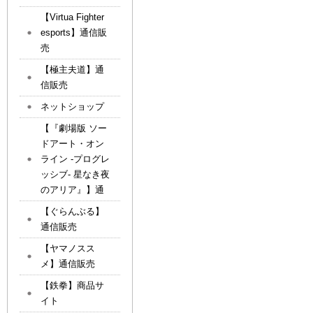
【Virtua Fighter
esports】通信販
売
【極主夫道】通
信販売
ネットショップ
【『劇場版 ソー
ドアート・オン
ライン -プログレ
ッシブ- 星なき夜
のアリア』】通
【ぐらんぶる】
通信販売
【ヤマノスス
メ】通信販売
【鉄拳】商品サ
イト