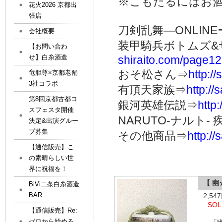
※こもだるにはお
花火2026 京都出
張店
刀剣乱舞―ONLINE
会社概要
装甲騎兵ボトムズ&
【お問い合わ
せ】白糸酒造
shiraito.com/page1
おそ松さん⇒
http:/
竜胆尊×京都老舗
3社コラボ
有頂天家族⇒
http:/
第8回京都古都コ
銀河英雄伝説⇒
http
スフェスタ開催
NARUTO-ナルト-
決定&出演グルー
プ募集
その他商品⇒
http:/
【通信販売】こ
の素晴らしい世
界に祝福を！
【 
BiVi二条白糸酒造
BAR
2,5
SOL
【通信販売】Re:
ゼロから始める