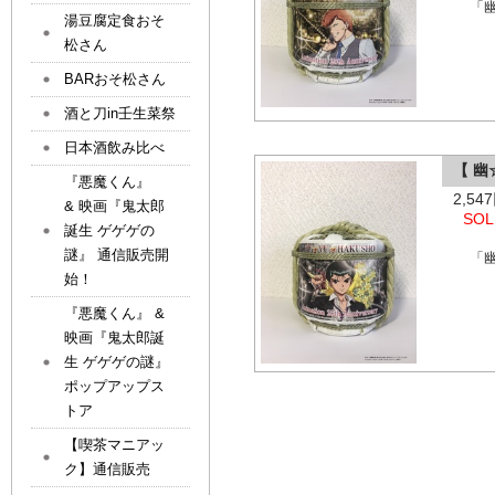
「
湯豆腐定食おそ
松さん
BARおそ松さん
酒と刀in壬生菜祭
日本酒飲み比べ
【 
『悪魔くん』
2,5
& 映画『鬼太郎
SOL
誕生 ゲゲゲの
謎』 通信販売開
「
始！
『悪魔くん』 &
映画『鬼太郎誕
生 ゲゲゲの謎』
ポップアップス
トア
【喫茶マニアッ
ク】通信販売