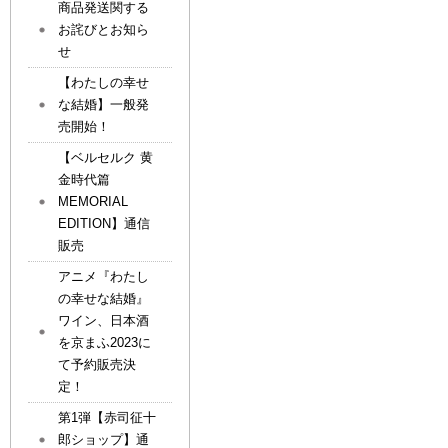
商品発送関する
お詫びとお知ら
せ
【わたしの幸せ
な結婚】一般発
売開始！
【ベルセルク 黄
金時代篇
MEMORIAL
EDITION】通信
販売
アニメ『わたし
の幸せな結婚』
ワイン、日本酒
を京まふ2023に
て予約販売決
定！
第1弾【赤司征十
郎ショップ】通