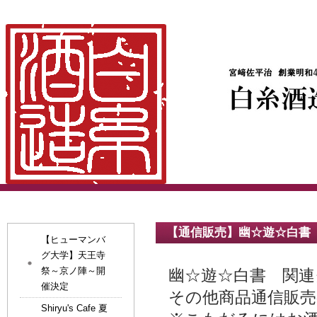
【通信販売】幽☆遊☆白書
【ヒューマンバ
グ大学】天王寺
祭～京ノ陣～開
幽☆遊☆白書 関連
催決定
その他商品通信販
Shiryu's Cafe 夏