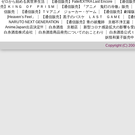
ゼロから始める異世界生活
【通信販売】Fate/EXTRA Last Encore
【通信販売】
売】ＫＩＮＧ ＯＦ ＰＲＩＳＭ
【通信販売】『アニメ 鬼灯の冷徹』販売
信販売
【通信販売】ＴＶアニメ ジョーカー・ゲーム
【通信販売】劇場版
[Heaven’s Feel」
【通信販売】黒子のバスケ ＬＡＳＴ ＧＡＭＥ
【通
NARUTO NEXT GENERATION
【通信販売】青の祓魔師 京都不浄王篇
AnimeJapan出店決定!!!
白糸酒造 京都店
新型コロナ感染拡大の影響を受
白糸酒造株式会社
白糸酒造商品発売についてのおことわり
白糸酒造公式ｔ
妖怪和菓子販売中
Copyright (C) 2008