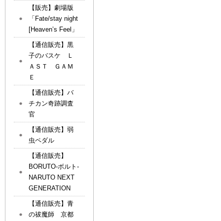
【販売】劇場版
「Fate/stay night
[Heaven’s Feel」
【通信販売】黒
子のバスケ Ｌ
ＡＳＴ ＧＡＭ
Ｅ
【通信販売】バ
チカン奇跡調査
官
【通信販売】弱
虫ペダル
【通信販売】
BORUTO-ボルト-
NARUTO NEXT
GENERATION
【通信販売】青
の祓魔師 京都