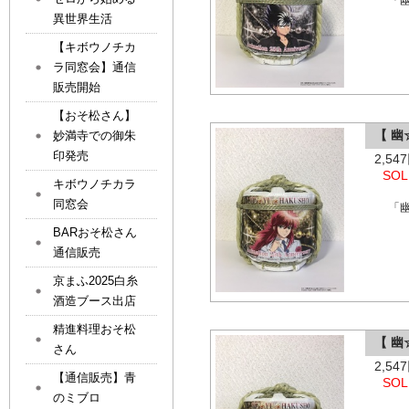
「
異世界生活
【キボウノチカ
ラ同窓会】通信
販売開始
【おそ松さん】
【 
妙満寺での御朱
印発売
2,5
SOL
キボウノチカラ
同窓会
「
BARおそ松さん
通信販売
京まふ2025白糸
酒造ブース出店
精進料理おそ松
【 
さん
2,5
【通信販売】青
SOL
のミブロ