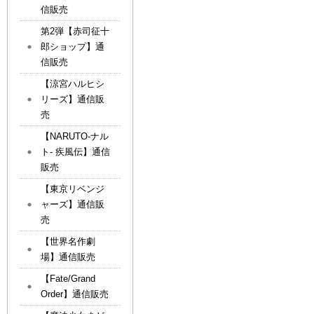
信販売
第2弾【赤司征十
郎ショップ】通
信販売
【涼宮ハルヒシ
リーズ】通信販
売
【NARUTO-ナル
ト- 疾風伝】通信
販売
【東京リベンジ
ャーズ】通信販
売
【世界名作劇
場】通信販売
【Fate/Grand
Order】通信販売