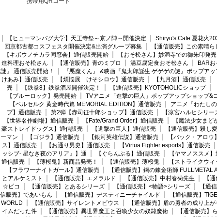
携帯用QRコード
【ヒューマンバグ大学】天王寺祭～京ノ陣～開催決定
Shiryu's Cafe 夏花
回京都古都コスフェスタ開催決定&出演グループ募集
【通信販売】この素晴ら
【キボウノチカラ同窓会】通信販売開始
【おそ松さん】妙満寺での御朱印発売
進料理おそ松さん
【通信販売】青のミブロ
湯豆腐定食おそ松さん
BAR
謎』 通信販売開始！
『悪魔くん』 &映画『鬼太郎誕生 ゲゲゲの謎』ポップアッ
けあみ】通信販売
【煩悩展 けそシロウ】通信販売
【九月酒】通信販売
売
【鉄拳8】鉄拳酒屋開催決定！
【通信販売】KYOTOHOLiCショップ
【ブルーロック】発売開始
TVアニメ「進撃の巨人」ポップアップショップ&
【ベルセルク 黄金時代篇 MEMORIAL EDITION】通信販売
アニメ『わたしの
プ】通信販売
第2弾【赤司征十郎ショップ】通信販売
【涼宮ハルヒシリー
【世界名作劇場】通信販売
【Fate/Grand Order】通信販売
【魔法少女まど
豪ストレイドッグス】通信販売
【進撃の巨人】通信販売
【通信販売】殺し
ーマン
【ゴジラ】通信販売
【銀河英雄伝説】通信販売
【バック・アロウ
ス】通信販売
【お通り男史】通信販売
【Virtua Fighter esports】通信販売
ッシブ- 星なき夜のアリア』】通
【ぐらんぶる】通信販売
【ヤマノススメ】
通信販売
【薄桜鬼】新商品発売！
【通信販売】薄桜鬼
【ストライクウィ
【フラワーナイトガール】通信販売
【通信販売】鋼の錬金術師 FULLMETAL AL
とアルケミスト
【通信販売】エメラルド
【通信販売】中村春菊先生
【通
☆ピコ
【通信販売】とあるシリーズ
【通信販売】<物語>シリーズ
【通信
信販売】であいもん
【通信販売】デスティニーチャイルド
【通信販売】TIGER
WORLD
【通信販売】サイレントメビウス
【通信販売】盾の勇者の成り上が
イムだった件
【通信販売】異世界魔王と召喚少女の奴隷魔術
【通信販売】ら