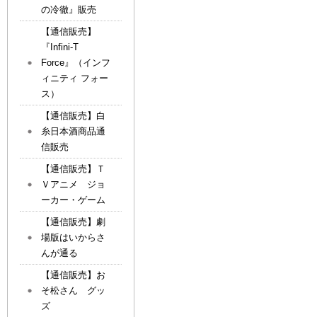
の冷徹』販売
【通信販売】
『Infini-T
Force』（インフ
ィニティ フォー
ス）
【通信販売】白
糸日本酒商品通
信販売
【通信販売】Ｔ
Ｖアニメ ジョ
ーカー・ゲーム
【通信販売】劇
場版はいからさ
んが通る
【通信販売】お
そ松さん グッ
ズ