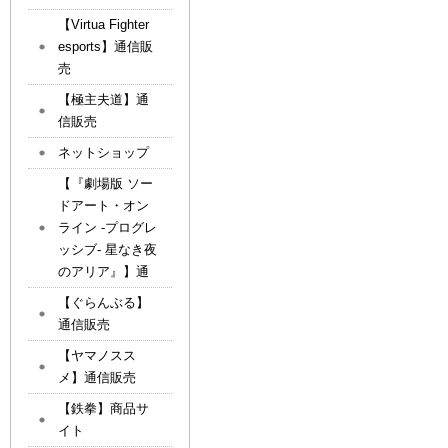
【Virtua Fighter
esports】通信販
売
【極主夫道】通
信販売
ネットショップ
【『劇場版 ソー
ドアート・オン
ライン -プログレ
ッシブ- 星なき夜
のアリア』】通
【ぐらんぶる】
通信販売
【ヤマノスス
メ】通信販売
【鉄拳】商品サ
イト