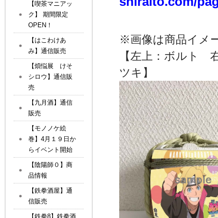
shiraito.com/pa
【喫茶マニアッ
ク】 期間限定
OPEN！
※画像は商品イメ
【はこわけあ
み】通信販売
【左上：ボルト 
【煩悩展 けそ
ツキ】
シロウ】通信販
売
【九月酒】通信
販売
【モノノケ絵
巻】4月１９日か
らイベント開始
【陰陽師０】商
品情報
【鉄拳酒屋】通
信販売
【鉄拳8】鉄拳酒