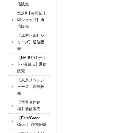
信販売
第2弾【赤司征十
郎ショップ】通
信販売
【涼宮ハルヒシ
リーズ】通信販
売
【NARUTO-ナル
ト- 疾風伝】通信
販売
【東京リベンジ
ャーズ】通信販
売
【世界名作劇
場】通信販売
【Fate/Grand
Order】通信販売