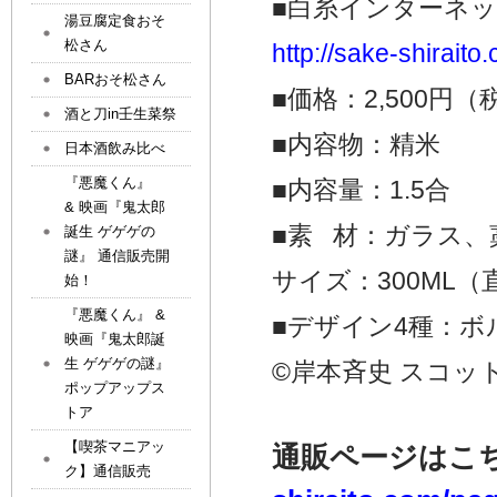
■白糸インターネ
湯豆腐定食おそ
松さん
http://sake-shirait
BARおそ松さん
■価格：2,500円（
酒と刀in壬生菜祭
■内容物：精米
日本酒飲み比べ
『悪魔くん』
■内容量：1.5合
& 映画『鬼太郎
■素 材：ガラス、
誕生 ゲゲゲの
謎』 通信販売開
サイズ：300ML（直径
始！
『悪魔くん』 &
■デザイン4種：
映画『鬼太郎誕
生 ゲゲゲの謎』
©岸本斉史 スコ
ポップアップス
トア
【喫茶マニアッ
通販ページはこ
ク】通信販売