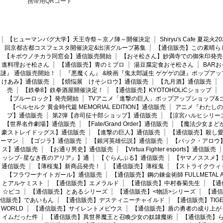
携帯用QRコード
【ヒューマンバグ大学】天王寺祭～京ノ陣～開催決定
Shiryu's Cafe 夏花
回京都古都コスフェスタ開催決定&出演グループ募集
【通信販売】この素晴ら
【キボウノチカラ同窓会】通信販売開始
【おそ松さん】妙満寺での御朱印発売
進料理おそ松さん
【通信販売】青のミブロ
湯豆腐定食おそ松さん
BAR
謎』 通信販売開始！
『悪魔くん』 &映画『鬼太郎誕生 ゲゲゲの謎』ポップアッ
けあみ】通信販売
【煩悩展 けそシロウ】通信販売
【九月酒】通信販売
売
【鉄拳8】鉄拳酒屋開催決定！
【通信販売】KYOTOHOLiCショップ
【ブルーロック】発売開始
TVアニメ「進撃の巨人」ポップアップショップ&
【ベルセルク 黄金時代篇 MEMORIAL EDITION】通信販売
アニメ『わたしの
プ】通信販売
第2弾【赤司征十郎ショップ】通信販売
【涼宮ハルヒシリー
【世界名作劇場】通信販売
【Fate/Grand Order】通信販売
【魔法少女まど
豪ストレイドッグス】通信販売
【進撃の巨人】通信販売
【通信販売】殺し
ーマン
【ゴジラ】通信販売
【銀河英雄伝説】通信販売
【バック・アロウ
ス】通信販売
【お通り男史】通信販売
【Virtua Fighter esports】通信販売
ッシブ- 星なき夜のアリア』】通
【ぐらんぶる】通信販売
【ヤマノススメ】
通信販売
【薄桜鬼】新商品発売！
【通信販売】薄桜鬼
【ストライクウィ
【フラワーナイトガール】通信販売
【通信販売】鋼の錬金術師 FULLMETAL AL
とアルケミスト
【通信販売】エメラルド
【通信販売】中村春菊先生
【通
☆ピコ
【通信販売】とあるシリーズ
【通信販売】<物語>シリーズ
【通信
信販売】であいもん
【通信販売】デスティニーチャイルド
【通信販売】TIGER
WORLD
【通信販売】サイレントメビウス
【通信販売】盾の勇者の成り上が
イムだった件
【通信販売】異世界魔王と召喚少女の奴隷魔術
【通信販売】ら