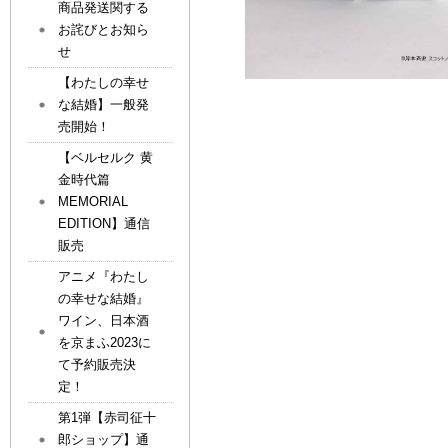
商品発送関する
お詫びとお知ら
せ
【わたしの幸せ
な結婚】一般発
売開始！
【ベルセルク 黄
金時代篇
MEMORIAL
EDITION】通信
販売
アニメ『わたし
の幸せな結婚』
ワイン、日本酒
を京まふ2023に
て予約販売決
定！
第1弾【赤司征十
郎ショップ】通