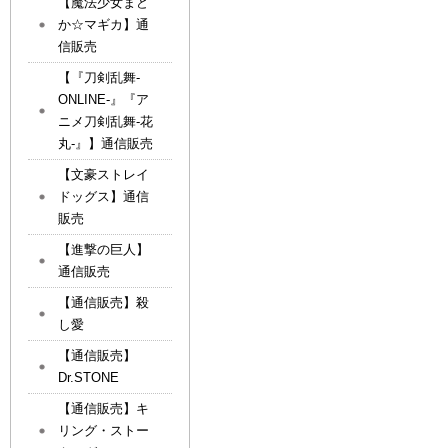
【魔法少女まど
か☆マギカ】通
信販売
【『刀剣乱舞-
ONLINE-』『ア
ニメ刀剣乱舞-花
丸-』】通信販売
【文豪ストレイ
ドッグス】通信
販売
【進撃の巨人】
通信販売
【通信販売】殺
し愛
【通信販売】
Dr.STONE
【通信販売】キ
リング・ストー