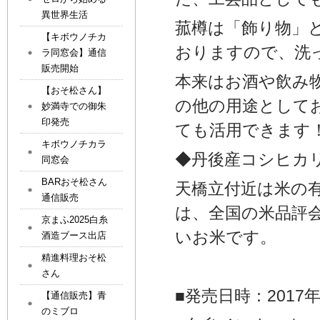
異世界生活
菰樽は「飾り物」
【キボウノチカ
おりますので、洗
ラ同窓会】通信
販売開始
本来はお酒や飲み
【おそ松さん】
の他の用途として
妙満寺での御朱
印発売
ても活用できます
キボウノチカラ
◆丹後産コシヒカ
同窓会
BARおそ松さん
天橋立付近は米の
通信販売
は、全国の米品評
京まふ2025白糸
いお米です。
酒造ブース出店
精進料理おそ松
さん
■発売日時：2017
【通信販売】青
のミブロ