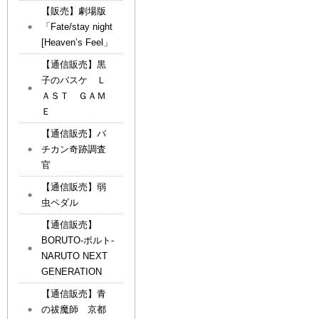
【販売】劇場版
「Fate/stay night
[Heaven’s Feel」
【通信販売】黒
子のバスケ Ｌ
ＡＳＴ ＧＡＭ
Ｅ
【通信販売】バ
チカン奇跡調査
官
【通信販売】弱
虫ペダル
【通信販売】
BORUTO-ボルト-
NARUTO NEXT
GENERATION
【通信販売】青
の祓魔師 京都