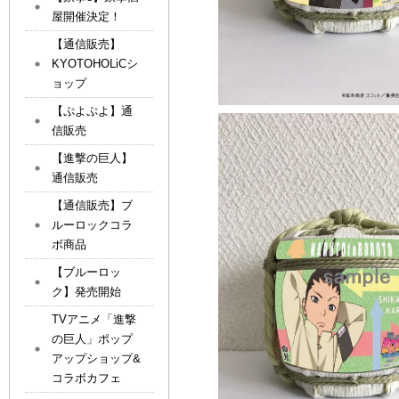
屋開催決定！
【通信販売】
KYOTOHOLiCシ
ョップ
【ぷよぷよ】通
信販売
【進撃の巨人】
通信販売
【通信販売】ブ
ルーロックコラ
ボ商品
【ブルーロッ
ク】発売開始
TVアニメ「進撃
の巨人」ポップ
アップショップ&
コラボカフェ