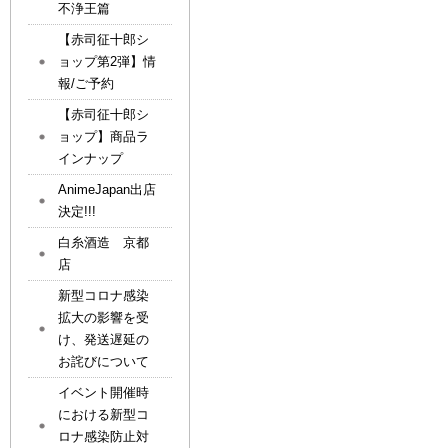
不浄王篇
【赤司征十郎シ
ョップ第2弾】情
報/ご予約
【赤司征十郎シ
ョップ】商品ラ
インナップ
AnimeJapan出店
決定!!!
白糸酒造 京都
店
新型コロナ感染
拡大の影響を受
け、発送遅延の
お詫びについて
イベント開催時
における新型コ
ロナ感染防止対