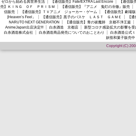
ゼロから始める異世界生活
【通信販売】Fate/EXTRA Last Encore
【通信販売】
売】ＫＩＮＧ ＯＦ ＰＲＩＳＭ
【通信販売】『アニメ 鬼灯の冷徹』販売
信販売
【通信販売】ＴＶアニメ ジョーカー・ゲーム
【通信販売】劇場版
[Heaven’s Feel」
【通信販売】黒子のバスケ ＬＡＳＴ ＧＡＭＥ
【通
NARUTO NEXT GENERATION
【通信販売】青の祓魔師 京都不浄王篇
AnimeJapan出店決定!!!
白糸酒造 京都店
新型コロナ感染拡大の影響を受
白糸酒造株式会社
白糸酒造商品発売についてのおことわり
白糸酒造公式ｔ
妖怪和菓子販売中
Copyright (C) 2008