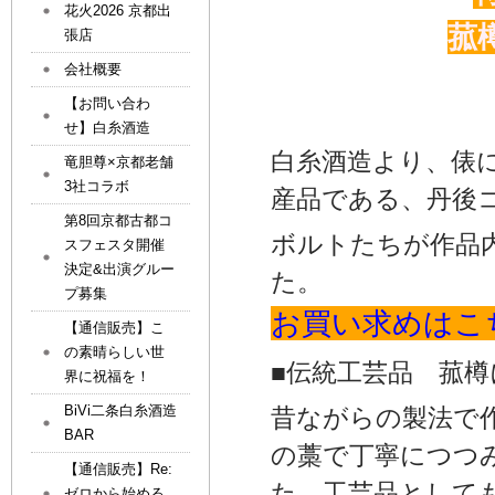
花火2026 京都出
菰
張店
会社概要
【お問い合わ
せ】白糸酒造
白糸酒造より、俵
竜胆尊×京都老舗
3社コラボ
産品である、丹後
第8回京都古都コ
ボルトたちが作品
スフェスタ開催
決定&出演グルー
た。
プ募集
お買い求めはこ
【通信販売】こ
の素晴らしい世
■伝統工芸品 菰
界に祝福を！
BiVi二条白糸酒造
昔ながらの製法で
BAR
の藁で丁寧につつ
【通信販売】Re:
た、工芸品として
ゼロから始める