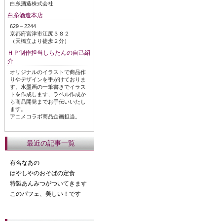
白糸酒造株式会社
白糸酒造本店
629－2244
京都府宮津市江尻３８２
（天橋立より徒歩２分）
ＨＰ制作担当しらたんの自己紹
介
オリジナルのイラストで商品作
りやデザインを手がけておりま
す。水墨画の一筆書きでイラス
トを作成します、ラベル作成か
ら商品開発までお手伝いいたし
ます。
アニメコラボ商品企画担当。
最近の記事一覧
有名なあの
はやしやのおそばの定食
特製あんみつがついてきます
このパフェ、美しい！です