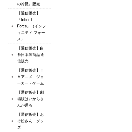
の冷徹』販売
【通信販売】
『Infini-T
Force』（インフ
ィニティ フォー
ス）
【通信販売】白
糸日本酒商品通
信販売
【通信販売】Ｔ
Ｖアニメ ジョ
ーカー・ゲーム
【通信販売】劇
場版はいからさ
んが通る
【通信販売】お
そ松さん グッ
ズ