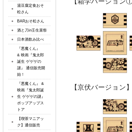
【箱学バージョン
湯豆腐定食おそ
松さん
BARおそ松さん
酒と刀in壬生菜祭
日本酒飲み比べ
『悪魔くん』
& 映画『鬼太郎
誕生 ゲゲゲの
謎』 通信販売開
始！
『悪魔くん』 &
【京伏バージョン
映画『鬼太郎誕
生 ゲゲゲの謎』
ポップアップス
トア
【喫茶マニアッ
ク】通信販売