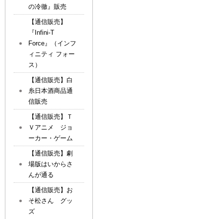
の冷徹』販売
【通信販売】
『Infini-T
Force』（インフ
ィニティ フォー
ス）
【通信販売】白
糸日本酒商品通
信販売
【通信販売】Ｔ
Ｖアニメ ジョ
ーカー・ゲーム
【通信販売】劇
場版はいからさ
んが通る
【通信販売】お
そ松さん グッ
ズ