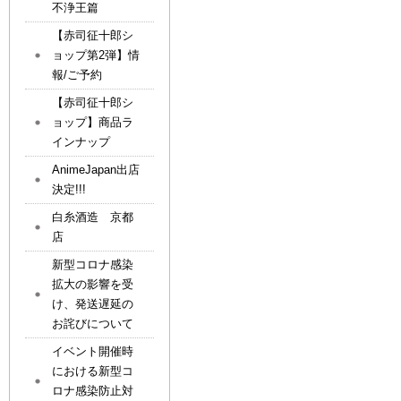
不浄王篇
【赤司征十郎シ
ョップ第2弾】情
報/ご予約
【赤司征十郎シ
ョップ】商品ラ
インナップ
AnimeJapan出店
決定!!!
白糸酒造 京都
店
新型コロナ感染
拡大の影響を受
け、発送遅延の
お詫びについて
イベント開催時
における新型コ
ロナ感染防止対