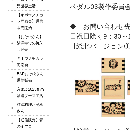
ペダル03製作委員
異世界生活
【キボウノチカ
ラ同窓会】通信
◆ お問い合わせ先 
販売開始
日祝日除く9：30～
【おそ松さん】
妙満寺での御朱
【総北バージョン
印発売
キボウノチカラ
同窓会
BARおそ松さん
通信販売
京まふ2025白糸
酒造ブース出店
精進料理おそ松
さん
【通信販売】青
のミブロ