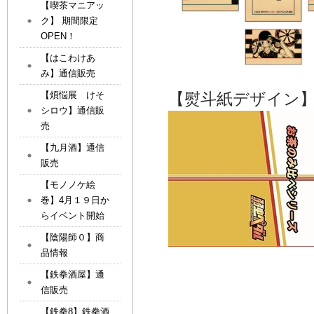
【喫茶マニアッ
ク】 期間限定
OPEN！
【はこわけあ
み】通信販売
【熨斗紙デザイン
【煩悩展 けそ
シロウ】通信販
売
【九月酒】通信
販売
【モノノケ絵
巻】4月１９日か
らイベント開始
【陰陽師０】商
品情報
【鉄拳酒屋】通
信販売
【鉄拳8】鉄拳酒