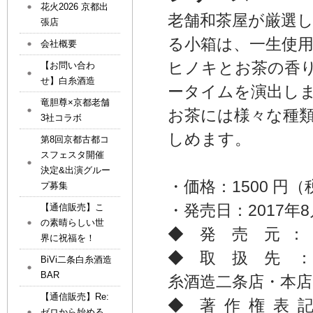
花火2026 京都出
老舗和茶屋が厳選
張店
る小箱は、一生使
会社概要
ヒノキとお茶の香
【お問い合わ
せ】白糸酒造
ータイムを演出し
竜胆尊×京都老舗
お茶には様々な種
3社コラボ
しめます。
第8回京都古都コ
スフェスタ開催
決定&出演グルー
・価格：1500 円
プ募集
・発売日：2017年8
【通信販売】こ
の素晴らしい世
◆ 発 売 元 ：
界に祝福を！
◆ 取 扱 先 
BiVi二条白糸酒造
BAR
糸酒造二条店・本店
【通信販売】Re:
◆ 著 作 権 表
ゼロから始める