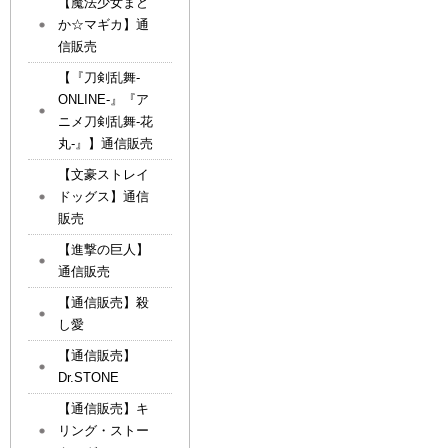
【魔法少女まど
か☆マギカ】通
信販売
【『刀剣乱舞-
ONLINE-』『ア
ニメ刀剣乱舞-花
丸-』】通信販売
【文豪ストレイ
ドッグス】通信
販売
【進撃の巨人】
通信販売
【通信販売】殺
し愛
【通信販売】
Dr.STONE
【通信販売】キ
リング・ストー