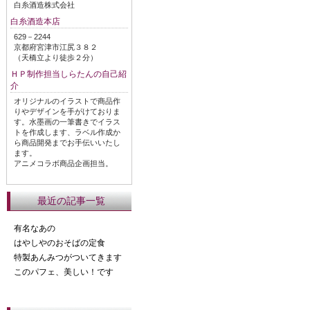
白糸酒造株式会社
白糸酒造本店
629－2244
京都府宮津市江尻３８２
（天橋立より徒歩２分）
ＨＰ制作担当しらたんの自己紹
介
オリジナルのイラストで商品作
りやデザインを手がけておりま
す。水墨画の一筆書きでイラス
トを作成します、ラベル作成か
ら商品開発までお手伝いいたし
ます。
アニメコラボ商品企画担当。
最近の記事一覧
有名なあの
はやしやのおそばの定食
特製あんみつがついてきます
このパフェ、美しい！です