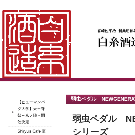
弱虫ペダル NEWGENER
【ヒューマンバ
グ大学】天王寺
祭～京ノ陣～開
弱虫ペダル NE
催決定
シリーズ
Shiryu's Cafe 夏