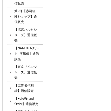
信販売
第2弾【赤司征十
郎ショップ】通
信販売
【涼宮ハルヒシ
リーズ】通信販
売
【NARUTO-ナル
ト- 疾風伝】通信
販売
【東京リベンジ
ャーズ】通信販
売
【世界名作劇
場】通信販売
【Fate/Grand
Order】通信販売