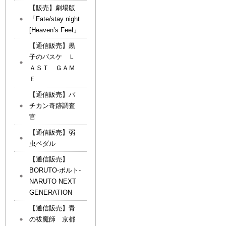
【販売】劇場版
「Fate/stay night
[Heaven’s Feel」
【通信販売】黒
子のバスケ Ｌ
ＡＳＴ ＧＡＭ
Ｅ
【通信販売】バ
チカン奇跡調査
官
【通信販売】弱
虫ペダル
【通信販売】
BORUTO-ボルト-
NARUTO NEXT
GENERATION
【通信販売】青
の祓魔師 京都