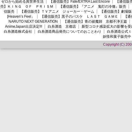
ゼロから始める異世界生活
【通信販売】Fate/EXTRA Last Encore
【通信販売】
売】ＫＩＮＧ ＯＦ ＰＲＩＳＭ
【通信販売】『アニメ 鬼灯の冷徹』販売
信販売
【通信販売】ＴＶアニメ ジョーカー・ゲーム
【通信販売】劇場版
[Heaven’s Feel」
【通信販売】黒子のバスケ ＬＡＳＴ ＧＡＭＥ
【通
NARUTO NEXT GENERATION
【通信販売】青の祓魔師 京都不浄王篇
AnimeJapan出店決定!!!
白糸酒造 京都店
新型コロナ感染拡大の影響を受
白糸酒造株式会社
白糸酒造商品発売についてのおことわり
白糸酒造公式ｔ
妖怪和菓子販売中
Copyright (C) 2008