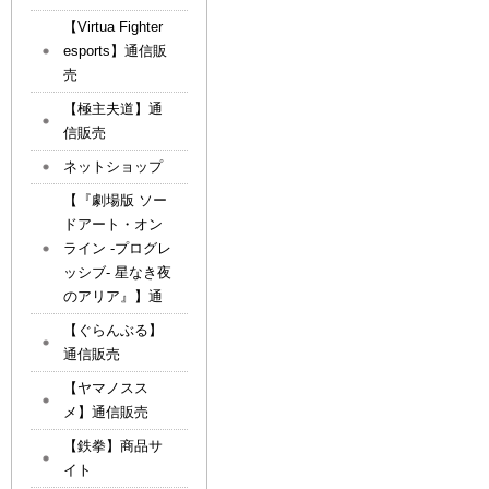
【Virtua Fighter
esports】通信販
売
【極主夫道】通
信販売
ネットショップ
【『劇場版 ソー
ドアート・オン
ライン -プログレ
ッシブ- 星なき夜
のアリア』】通
【ぐらんぶる】
通信販売
【ヤマノスス
メ】通信販売
【鉄拳】商品サ
イト