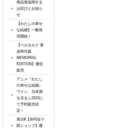
商品発送関する
お詫びとお知ら
せ
【わたしの幸せ
な結婚】一般発
売開始！
【ベルセルク 黄
金時代篇
MEMORIAL
EDITION】通信
販売
アニメ『わたし
の幸せな結婚』
ワイン、日本酒
を京まふ2023に
て予約販売決
定！
第1弾【赤司征十
郎ショップ】通