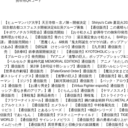
携帯用QRコード
【ヒューマンバグ大学】天王寺祭～京ノ陣～開催決定
Shiryu's Cafe 夏花
回京都古都コスフェスタ開催決定&出演グループ募集
【通信販売】この素晴ら
【キボウノチカラ同窓会】通信販売開始
【おそ松さん】妙満寺での御朱印発売
進料理おそ松さん
【通信販売】青のミブロ
湯豆腐定食おそ松さん
BAR
謎』 通信販売開始！
『悪魔くん』 &映画『鬼太郎誕生 ゲゲゲの謎』ポップアッ
けあみ】通信販売
【煩悩展 けそシロウ】通信販売
【九月酒】通信販売
売
【鉄拳8】鉄拳酒屋開催決定！
【通信販売】KYOTOHOLiCショップ
【ブルーロック】発売開始
TVアニメ「進撃の巨人」ポップアップショップ&
【ベルセルク 黄金時代篇 MEMORIAL EDITION】通信販売
アニメ『わたしの
プ】通信販売
第2弾【赤司征十郎ショップ】通信販売
【涼宮ハルヒシリー
【世界名作劇場】通信販売
【Fate/Grand Order】通信販売
【魔法少女まど
豪ストレイドッグス】通信販売
【進撃の巨人】通信販売
【通信販売】殺し
ーマン
【ゴジラ】通信販売
【銀河英雄伝説】通信販売
【バック・アロウ
ス】通信販売
【お通り男史】通信販売
【Virtua Fighter esports】通信販売
ッシブ- 星なき夜のアリア』】通
【ぐらんぶる】通信販売
【ヤマノススメ】
通信販売
【薄桜鬼】新商品発売！
【通信販売】薄桜鬼
【ストライクウィ
【フラワーナイトガール】通信販売
【通信販売】鋼の錬金術師 FULLMETAL AL
とアルケミスト
【通信販売】エメラルド
【通信販売】中村春菊先生
【通
☆ピコ
【通信販売】とあるシリーズ
【通信販売】<物語>シリーズ
【通信
信販売】であいもん
【通信販売】デスティニーチャイルド
【通信販売】TIGER
WORLD
【通信販売】サイレントメビウス
【通信販売】盾の勇者の成り上が
イムだった件
【通信販売】異世界魔王と召喚少女の奴隷魔術
【通信販売】ら