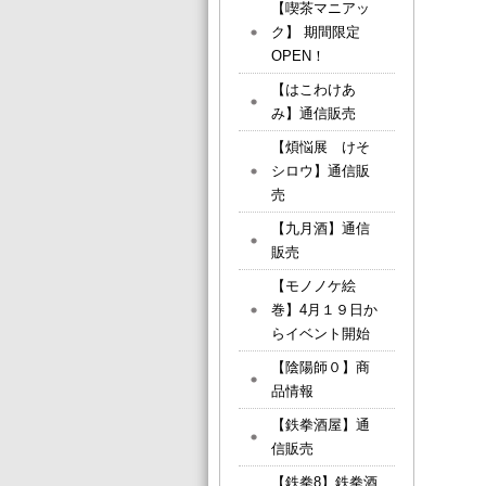
【喫茶マニアッ
ク】 期間限定
OPEN！
【はこわけあ
み】通信販売
【煩悩展 けそ
シロウ】通信販
売
【九月酒】通信
販売
【モノノケ絵
巻】4月１９日か
らイベント開始
【陰陽師０】商
品情報
【鉄拳酒屋】通
信販売
【鉄拳8】鉄拳酒