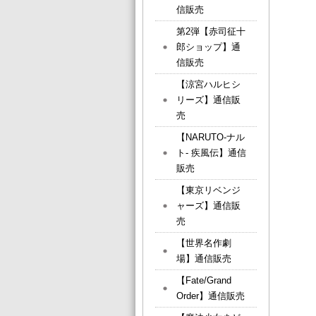
信販売
第2弾【赤司征十
郎ショップ】通
信販売
【涼宮ハルヒシ
リーズ】通信販
売
【NARUTO-ナル
ト- 疾風伝】通信
販売
【東京リベンジ
ャーズ】通信販
売
【世界名作劇
場】通信販売
【Fate/Grand
Order】通信販売