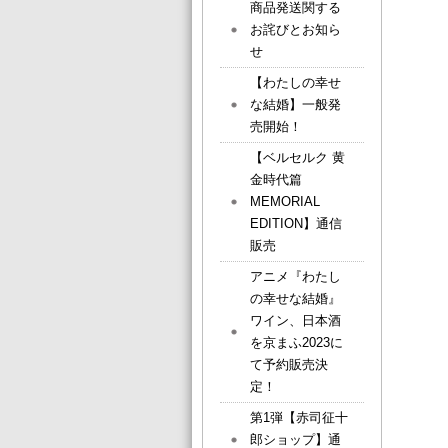
商品発送関する
お詫びとお知ら
せ
【わたしの幸せ
な結婚】一般発
売開始！
【ベルセルク 黄
金時代篇
MEMORIAL
EDITION】通信
販売
アニメ『わたし
の幸せな結婚』
ワイン、日本酒
を京まふ2023に
て予約販売決
定！
第1弾【赤司征十
郎ショップ】通