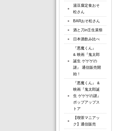
湯豆腐定食おそ
松さん
BARおそ松さん
酒と刀in壬生菜祭
日本酒飲み比べ
『悪魔くん』
& 映画『鬼太郎
誕生 ゲゲゲの
謎』 通信販売開
始！
『悪魔くん』 &
映画『鬼太郎誕
生 ゲゲゲの謎』
ポップアップス
トア
【喫茶マニアッ
ク】通信販売