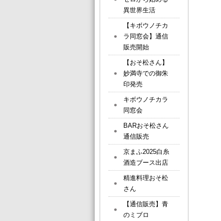
異世界生活
【キボウノチカ
ラ同窓会】通信
販売開始
【おそ松さん】
妙満寺での御朱
印発売
キボウノチカラ
同窓会
BARおそ松さん
通信販売
京まふ2025白糸
酒造ブース出店
精進料理おそ松
さん
【通信販売】青
のミブロ