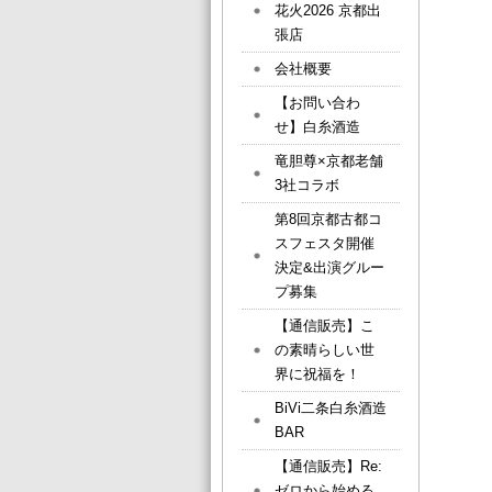
花火2026 京都出
張店
会社概要
【お問い合わ
せ】白糸酒造
竜胆尊×京都老舗
3社コラボ
第8回京都古都コ
スフェスタ開催
決定&出演グルー
プ募集
【通信販売】こ
の素晴らしい世
界に祝福を！
BiVi二条白糸酒造
BAR
【通信販売】Re:
ゼロから始める