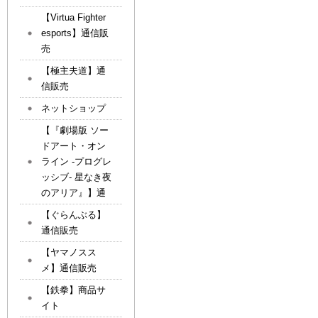
【Virtua Fighter
esports】通信販
売
【極主夫道】通
信販売
ネットショップ
【『劇場版 ソー
ドアート・オン
ライン -プログレ
ッシブ- 星なき夜
のアリア』】通
【ぐらんぶる】
通信販売
【ヤマノスス
メ】通信販売
【鉄拳】商品サ
イト