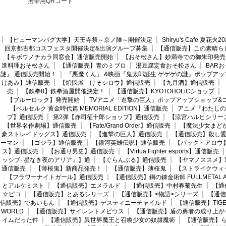
携帯用QRコード
【ヒューマンバグ大学】天王寺祭～京ノ陣～開催決定
Shiryu's Cafe 夏花
回京都古都コスフェスタ開催決定&出演グループ募集
【通信販売】この素晴ら
【キボウノチカラ同窓会】通信販売開始
【おそ松さん】妙満寺での御朱印発売
進料理おそ松さん
【通信販売】青のミブロ
湯豆腐定食おそ松さん
BAR
謎』 通信販売開始！
『悪魔くん』 &映画『鬼太郎誕生 ゲゲゲの謎』ポップアッ
けあみ】通信販売
【煩悩展 けそシロウ】通信販売
【九月酒】通信販売
売
【鉄拳8】鉄拳酒屋開催決定！
【通信販売】KYOTOHOLiCショップ
【ブルーロック】発売開始
TVアニメ「進撃の巨人」ポップアップショップ&
【ベルセルク 黄金時代篇 MEMORIAL EDITION】通信販売
アニメ『わたしの
プ】通信販売
第2弾【赤司征十郎ショップ】通信販売
【涼宮ハルヒシリー
【世界名作劇場】通信販売
【Fate/Grand Order】通信販売
【魔法少女まど
豪ストレイドッグス】通信販売
【進撃の巨人】通信販売
【通信販売】殺し
ーマン
【ゴジラ】通信販売
【銀河英雄伝説】通信販売
【バック・アロウ
ス】通信販売
【お通り男史】通信販売
【Virtua Fighter esports】通信販売
ッシブ- 星なき夜のアリア』】通
【ぐらんぶる】通信販売
【ヤマノススメ】
通信販売
【薄桜鬼】新商品発売！
【通信販売】薄桜鬼
【ストライクウィ
【フラワーナイトガール】通信販売
【通信販売】鋼の錬金術師 FULLMETAL AL
とアルケミスト
【通信販売】エメラルド
【通信販売】中村春菊先生
【通
☆ピコ
【通信販売】とあるシリーズ
【通信販売】<物語>シリーズ
【通信
信販売】であいもん
【通信販売】デスティニーチャイルド
【通信販売】TIGER
WORLD
【通信販売】サイレントメビウス
【通信販売】盾の勇者の成り上が
イムだった件
【通信販売】異世界魔王と召喚少女の奴隷魔術
【通信販売】ら