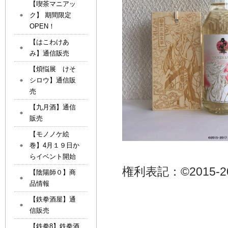
【喫茶マニアッ
ク】 期間限定
OPEN！
【はこわけあ
み】通信販売
【煩悩展 けそ
シロウ】通信販
売
【九月酒】通信
販売
【モノノケ絵
巻】4月１９日か
らイベント開始
権利表記：©2015-201
【陰陽師０】商
品情報
【鉄拳酒屋】通
信販売
【鉄拳8】鉄拳酒