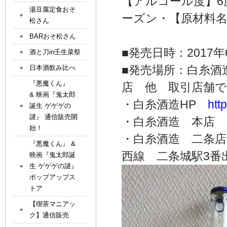
【アルコール度】6
湯豆腐定食おそ
ーズン・【原材料
松さん
BARおそ松さん
■発売日時：2017年
酒と刀in壬生菜祭
■発売場所：白糸酒
日本酒飲み比べ
『悪魔くん』
店 他 取引店舗
& 映画『鬼太郎
・白糸酒造HP
htt
誕生 ゲゲゲの
謎』 通信販売開
・白糸酒造 本店 
始！
・白糸酒造 二条店
『悪魔くん』 &
西線 二条城駅3番
映画『鬼太郎誕
生 ゲゲゲの謎』
ポップアップス
トア
【喫茶マニアッ
ク】通信販売