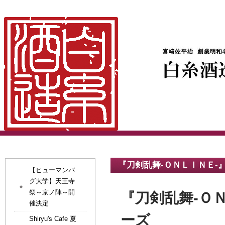
『刀剣乱舞‐ＯＮＬＩＮＥ‐
【ヒューマンバ
グ大学】天王寺
祭～京ノ陣～開
『刀剣乱舞‐Ｏ
催決定
ーズ
Shiryu's Cafe 夏