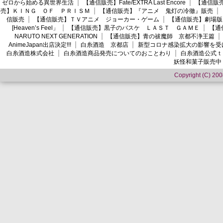
ゼロから始める異世界生活
【通信販売】Fate/EXTRA Last Encore
【通信販売】
売】ＫＩＮＧ ＯＦ ＰＲＩＳＭ
【通信販売】『アニメ 鬼灯の冷徹』販売
信販売
【通信販売】ＴＶアニメ ジョーカー・ゲーム
【通信販売】劇場版
[Heaven’s Feel」
【通信販売】黒子のバスケ ＬＡＳＴ ＧＡＭＥ
【通
NARUTO NEXT GENERATION
【通信販売】青の祓魔師 京都不浄王篇
AnimeJapan出店決定!!!
白糸酒造 京都店
新型コロナ感染拡大の影響を受
白糸酒造株式会社
白糸酒造商品発売についてのおことわり
白糸酒造公式ｔ
妖怪和菓子販売中
Copyright (C) 2008