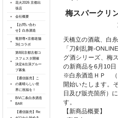
花火2026 京都出
張店
梅スパークリ
会社概要
【お問い合わ
せ】白糸酒造
天橋立の酒蔵、白糸
竜胆尊×京都老舗
3社コラボ
「刀剣乱舞-ONL
第8回京都古都コ
グ酒シリーズ、梅
スフェスタ開催
決定&出演グルー
の新商品を6月10
プ募集
※白糸酒造ＨＰ （http:
【通信販売】こ
開始いたします。
の素晴らしい世
界に祝福を！
日及び販売箇所）に
BiVi二条白糸酒造
す。
BAR
【新商品概要】
【通信販売】Re:
ゼロから始める