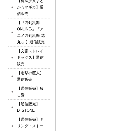
【魔法少女まど
か☆マギカ】通
信販売
【『刀剣乱舞-
ONLINE-』『ア
ニメ刀剣乱舞-花
丸-』】通信販売
【文豪ストレイ
ドッグス】通信
販売
【進撃の巨人】
通信販売
【通信販売】殺
し愛
【通信販売】
Dr.STONE
【通信販売】キ
リング・ストー