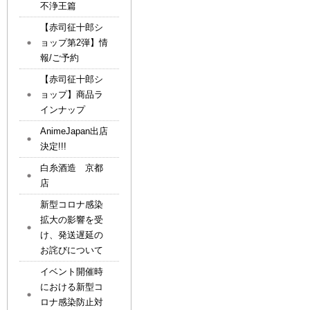
不浄王篇
【赤司征十郎シ
ョップ第2弾】情
報/ご予約
【赤司征十郎シ
ョップ】商品ラ
インナップ
AnimeJapan出店
決定!!!
白糸酒造 京都
店
新型コロナ感染
拡大の影響を受
け、発送遅延の
お詫びについて
イベント開催時
における新型コ
ロナ感染防止対