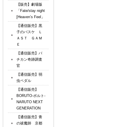
【販売】劇場版
「Fate/stay night
[Heaven’s Feel」
【通信販売】黒
子のバスケ Ｌ
ＡＳＴ ＧＡＭ
Ｅ
【通信販売】バ
チカン奇跡調査
官
【通信販売】弱
虫ペダル
【通信販売】
BORUTO-ボルト-
NARUTO NEXT
GENERATION
【通信販売】青
の祓魔師 京都