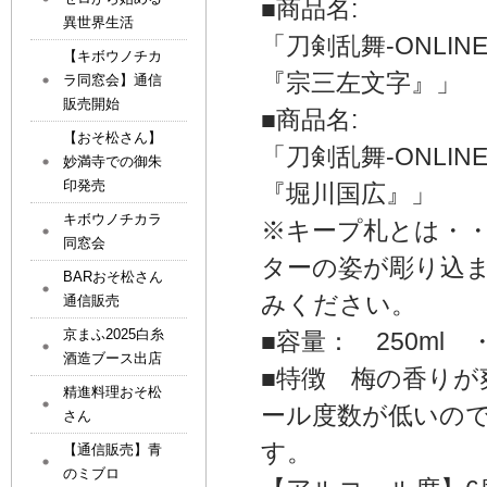
■商品名:
異世界生活
「刀剣乱舞-ONL
【キボウノチカ
『宗三左文字』」
ラ同窓会】通信
販売開始
■商品名:
【おそ松さん】
「刀剣乱舞-ONL
妙満寺での御朱
印発売
『堀川国広』」
キボウノチカラ
※キープ札とは・
同窓会
ターの姿が彫り込
BARおそ松さん
みください。
通信販売
京まふ2025白糸
■容量： 250ml 
酒造ブース出店
■特徴 梅の香り
精進料理おそ松
ール度数が低いの
さん
す。
【通信販売】青
のミブロ