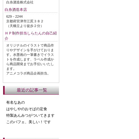
白糸酒造株式会社
白糸酒造本店
629－2244
京都府宮津市江尻３８２
（天橋立より徒歩２分）
ＨＰ制作担当しらたんの自己紹
介
オリジナルのイラストで商品作
りやデザインを手がけておりま
す。水墨画の一筆書きでイラス
トを作成します、ラベル作成か
ら商品開発までお手伝いいたし
ます。
アニメコラボ商品企画担当。
最近の記事一覧
有名なあの
はやしやのおそばの定食
特製あんみつがついてきます
このパフェ、美しい！です