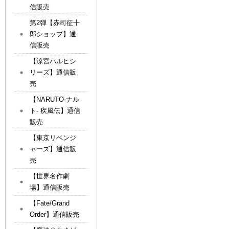
信販売
第2弾【赤司征十
郎ショップ】通
信販売
【涼宮ハルヒシ
リーズ】通信販
売
【NARUTO-ナル
ト- 疾風伝】通信
販売
【東京リベンジ
ャーズ】通信販
売
【世界名作劇
場】通信販売
【Fate/Grand
Order】通信販売