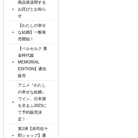
商品発送関する
お詫びとお知ら
せ
【わたしの幸せ
な結婚】一般発
売開始！
【ベルセルク 黄
金時代篇
MEMORIAL
EDITION】通信
販売
アニメ『わたし
の幸せな結婚』
ワイン、日本酒
を京まふ2023に
て予約販売決
定！
第1弾【赤司征十
郎ショップ】通