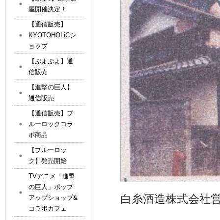
屋開催決定！
【通信販売】
KYOTOHOLiCシ
ョップ
【ぷよぷよ】通
信販売
【進撃の巨人】
通信販売
【通信販売】ブ
ルーロックコラ
ボ商品
【ブルーロッ
ク】発売開始
TVアニメ「進撃
の巨人」ポップ
白糸酒造株式会社営
アップショップ&
コラボカフェ