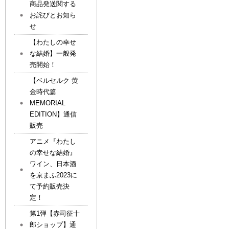
商品発送関する
お詫びとお知ら
せ
【わたしの幸せ
な結婚】一般発
売開始！
【ベルセルク 黄
金時代篇
MEMORIAL
EDITION】通信
販売
アニメ『わたし
の幸せな結婚』
ワイン、日本酒
を京まふ2023に
て予約販売決
定！
第1弾【赤司征十
郎ショップ】通