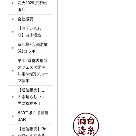
花火2026 京都出
張店
会社概要
【お問い合わ
せ】白糸酒造
竜胆尊×京都老舗
3社コラボ
第8回京都古都コ
スフェスタ開催
決定&出演グルー
プ募集
【通信販売】こ
の素晴らしい世
界に祝福を！
BiVi二条白糸酒造
BAR
【通信販売】Re:
ゼロから始める