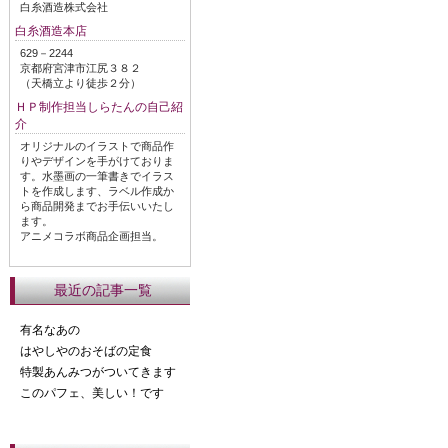
白糸酒造株式会社
白糸酒造本店
629－2244
京都府宮津市江尻３８２
（天橋立より徒歩２分）
ＨＰ制作担当しらたんの自己紹
介
オリジナルのイラストで商品作
りやデザインを手がけておりま
す。水墨画の一筆書きでイラス
トを作成します、ラベル作成か
ら商品開発までお手伝いいたし
ます。
アニメコラボ商品企画担当。
最近の記事一覧
有名なあの
はやしやのおそばの定食
特製あんみつがついてきます
このパフェ、美しい！です