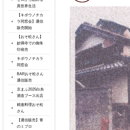
異世界生活
【キボウノチカ
ラ同窓会】通信
販売開始
【おそ松さん】
妙満寺での御朱
印発売
キボウノチカラ
同窓会
BARおそ松さん
通信販売
京まふ2025白糸
酒造ブース出店
精進料理おそ松
さん
【通信販売】青
のミブロ