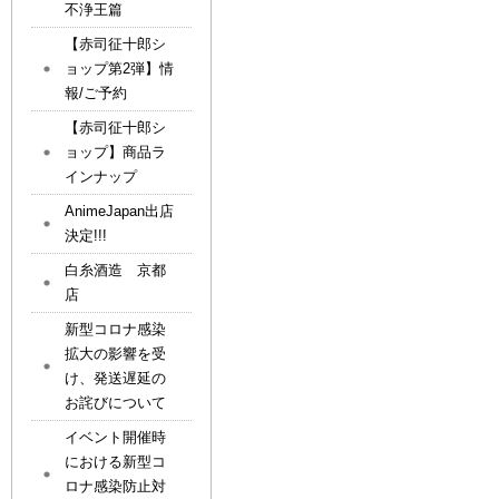
不浄王篇
【赤司征十郎シ
ョップ第2弾】情
報/ご予約
【赤司征十郎シ
ョップ】商品ラ
インナップ
AnimeJapan出店
決定!!!
白糸酒造 京都
店
新型コロナ感染
拡大の影響を受
け、発送遅延の
お詫びについて
イベント開催時
における新型コ
ロナ感染防止対