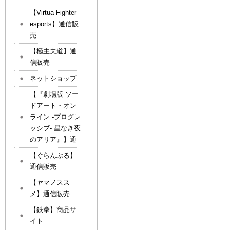
【Virtua Fighter
esports】通信販
売
【極主夫道】通
信販売
ネットショップ
【『劇場版 ソー
ドアート・オン
ライン -プログレ
ッシブ- 星なき夜
のアリア』】通
【ぐらんぶる】
通信販売
【ヤマノスス
メ】通信販売
【鉄拳】商品サ
イト