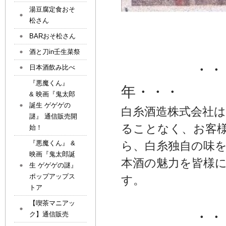
湯豆腐定食おそ
松さん
BARおそ松さん
酒と刀in壬生菜祭
・・・創業
日本酒飲み比べ
『悪魔くん』
年・・・
& 映画『鬼太郎
誕生 ゲゲゲの
白糸酒造株式会社は
謎』 通信販売開
ることなく、お客
始！
『悪魔くん』 &
ら、白糸独自の味を
映画『鬼太郎誕
本酒の魅力を皆様
生 ゲゲゲの謎』
ポップアップス
す。
トア
【喫茶マニアッ
・・・新た
ク】通信販売