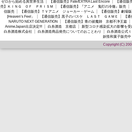
ゼロから始める異世界生活
【通信販売】Fate/EXTRA Last Encore
【通信販売】
売】ＫＩＮＧ ＯＦ ＰＲＩＳＭ
【通信販売】『アニメ 鬼灯の冷徹』販売
信販売
【通信販売】ＴＶアニメ ジョーカー・ゲーム
【通信販売】劇場版
[Heaven’s Feel」
【通信販売】黒子のバスケ ＬＡＳＴ ＧＡＭＥ
【通
NARUTO NEXT GENERATION
【通信販売】青の祓魔師 京都不浄王篇
AnimeJapan出店決定!!!
白糸酒造 京都店
新型コロナ感染拡大の影響を受
白糸酒造株式会社
白糸酒造商品発売についてのおことわり
白糸酒造公式ｔ
妖怪和菓子販売中
Copyright (C) 2008