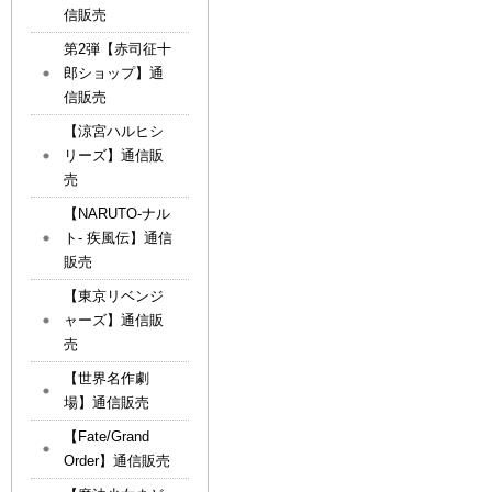
信販売
第2弾【赤司征十
郎ショップ】通
信販売
【涼宮ハルヒシ
リーズ】通信販
売
【NARUTO-ナル
ト- 疾風伝】通信
販売
【東京リベンジ
ャーズ】通信販
売
【世界名作劇
場】通信販売
【Fate/Grand
Order】通信販売