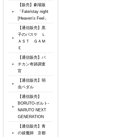
【販売】劇場版
「Fate/stay night
[Heaven’s Feel」
【通信販売】黒
子のバスケ Ｌ
ＡＳＴ ＧＡＭ
Ｅ
【通信販売】バ
チカン奇跡調査
官
【通信販売】弱
虫ペダル
【通信販売】
BORUTO-ボルト-
NARUTO NEXT
GENERATION
【通信販売】青
の祓魔師 京都