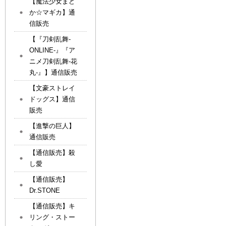
【魔法少女まど
か☆マギカ】通
信販売
【『刀剣乱舞-
ONLINE-』『ア
ニメ刀剣乱舞-花
丸-』】通信販売
【文豪ストレイ
ドッグス】通信
販売
【進撃の巨人】
通信販売
【通信販売】殺
し愛
【通信販売】
Dr.STONE
【通信販売】キ
リング・ストー