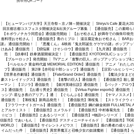
携帯用QRコード
【ヒューマンバグ大学】天王寺祭～京ノ陣～開催決定
Shiryu's Cafe 夏花
回京都古都コスフェスタ開催決定&出演グループ募集
【通信販売】この素晴ら
【キボウノチカラ同窓会】通信販売開始
【おそ松さん】妙満寺での御朱印発売
進料理おそ松さん
【通信販売】青のミブロ
湯豆腐定食おそ松さん
BAR
謎』 通信販売開始！
『悪魔くん』 &映画『鬼太郎誕生 ゲゲゲの謎』ポップアッ
けあみ】通信販売
【煩悩展 けそシロウ】通信販売
【九月酒】通信販売
売
【鉄拳8】鉄拳酒屋開催決定！
【通信販売】KYOTOHOLiCショップ
【ブルーロック】発売開始
TVアニメ「進撃の巨人」ポップアップショップ&
【ベルセルク 黄金時代篇 MEMORIAL EDITION】通信販売
アニメ『わたしの
プ】通信販売
第2弾【赤司征十郎ショップ】通信販売
【涼宮ハルヒシリー
【世界名作劇場】通信販売
【Fate/Grand Order】通信販売
【魔法少女まど
豪ストレイドッグス】通信販売
【進撃の巨人】通信販売
【通信販売】殺し
ーマン
【ゴジラ】通信販売
【銀河英雄伝説】通信販売
【バック・アロウ
ス】通信販売
【お通り男史】通信販売
【Virtua Fighter esports】通信販売
ッシブ- 星なき夜のアリア』】通
【ぐらんぶる】通信販売
【ヤマノススメ】
通信販売
【薄桜鬼】新商品発売！
【通信販売】薄桜鬼
【ストライクウィ
【フラワーナイトガール】通信販売
【通信販売】鋼の錬金術師 FULLMETAL AL
とアルケミスト
【通信販売】エメラルド
【通信販売】中村春菊先生
【通
☆ピコ
【通信販売】とあるシリーズ
【通信販売】<物語>シリーズ
【通信
信販売】であいもん
【通信販売】デスティニーチャイルド
【通信販売】TIGER
WORLD
【通信販売】サイレントメビウス
【通信販売】盾の勇者の成り上が
イムだった件
【通信販売】異世界魔王と召喚少女の奴隷魔術
【通信販売】ら