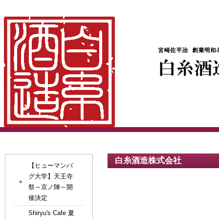
白糸酒造株式会社
【ヒューマンバ
グ大学】天王寺
祭～京ノ陣～開
催決定
Shiryu's Cafe 夏