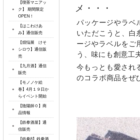
【喫茶マニアッ
メ・・・
ク】 期間限定
OPEN！
パッケージやラベ
【はこわけあ
いただこうと、白
み】通信販売
ージやラベルをご
【煩悩展 けそ
シロウ】通信販
う、味にも創意工
売
今もっとも愛され
【九月酒】通信
販売
のコラボ商品をぜ
【モノノケ絵
巻】4月１９日か
らイベント開始
【陰陽師０】商
品情報
【鉄拳酒屋】通
信販売
【鉄拳8】鉄拳酒