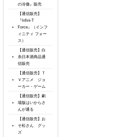
の冷徹』販売
【通信販売】
『Infini-T
Force』（インフ
ィニティ フォー
ス）
【通信販売】白
糸日本酒商品通
信販売
【通信販売】Ｔ
Ｖアニメ ジョ
ーカー・ゲーム
【通信販売】劇
場版はいからさ
んが通る
【通信販売】お
そ松さん グッ
ズ