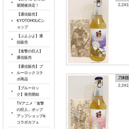
2,2
屋開催決定！
【通信販売】
KYOTOHOLiCシ
ョップ
【ぷよぷよ】通
信販売
【進撃の巨人】
通信販売
【通信販売】ブ
ルーロックコラ
刀剣
ボ商品
2,2
【ブルーロッ
ク】発売開始
TVアニメ「進撃
の巨人」ポップ
アップショップ&
コラボカフェ