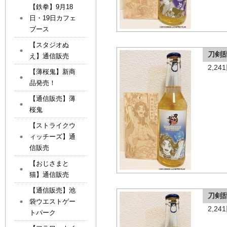
【鉄拳】9月18
日・19日カフェ
ブース
【スタジオぬ
刀剣
え】通信販売
2,2
【薄桜鬼】新商
品発売！
【通信販売】薄
桜鬼
【ストライクウ
ィッチーズ】通
信販売
【おじさまと
猫】通信販売
【通信販売】池
刀剣
袋ウエストゲー
2,2
トパーク