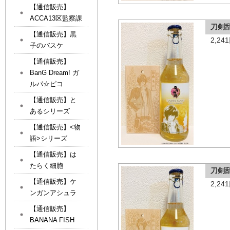
【通信販売】
ACCA13区監察課
刀剣
【通信販売】黒
2,2
子のバスケ
【通信販売】
BanG Dream! ガ
ルパ☆ピコ
【通信販売】と
あるシリーズ
【通信販売】<物
語>シリーズ
【通信販売】は
たらく細胞
刀剣
【通信販売】ケ
2,2
ンガンアシュラ
【通信販売】
BANANA FISH