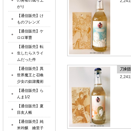
の勇者の成り上
2,2
がり
【通信販売】け
ものフレンズ
【通信販売】ケ
ロロ軍曹
【通信販売】転
生したらスライ
ムだった件
【通信販売】異
刀剣
世界魔王と召喚
2,2
少女の奴隷魔術
【通信販売】ら
んま1/2
【通信販売】夏
目友人帳
【通信販売】純
米吟醸 繪里子