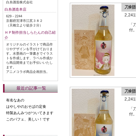
白糸酒造株式会社
刀剣
白糸酒造本店
2,2
629－2244
京都府宮津市江尻３８２
「
（天橋立より徒歩２分）
付
ＨＰ制作担当しらたんの自己紹
介
オリジナルのイラストで商品作
りやデザインを手がけておりま
す。水墨画の一筆書きでイラス
トを作成します、ラベル作成か
ら商品開発までお手伝いいたし
ます。
アニメコラボ商品企画担当。
最近の記事一覧
刀剣
2,2
有名なあの
はやしやのおそばの定食
「
特製あんみつがついてきます
付
このパフェ、美しい！です