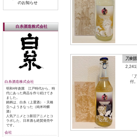
のお知らせ
白糸酒造株式会社
刀剣
2,2
「
白糸酒造株式会社
付
明和4年創業 江戸時代から、時
代にあった商品を作り続けてき
ました。
銘柄は、白糸（上選酒）・天橋
立へようきなった（純米吟醸
酒）
人気アニメとコ新旧アニメとコ
ラボした、日本酒も絶賛発売中
です。
会社