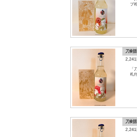
プ
刀剣
2,2
「
札
刀剣
2,2