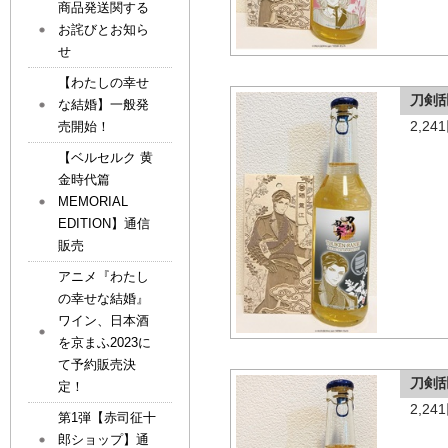
商品発送関する
お詫びとお知ら
せ
【わたしの幸せ
刀剣
な結婚】一般発
2,2
売開始！
【ベルセルク 黄
金時代篇
MEMORIAL
EDITION】通信
販売
アニメ『わたし
の幸せな結婚』
ワイン、日本酒
を京まふ2023に
て予約販売決
刀剣
定！
2,2
第1弾【赤司征十
郎ショップ】通