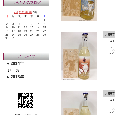
しらたんのブログ
7月
2026年8月
9月
日
月
火
水
木
金
土
1
2
3
4
5
6
7
8
9
10
11
12
13
14
15
16
17
18
19
20
21
22
刀剣
23
24
25
26
27
28
29
30
31
2,2
「
札
アーカイブ
2014年
1月（3）
2013年
刀剣
2,2
「
札