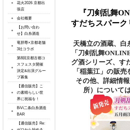
花火2026 京都出
張店
『刀剣乱舞ON
会社概要
すだちスパーク
【お問い合わ
せ】白糸酒造
天橋立の酒蔵、白
竜胆尊×京都老舗
3社コラボ
「刀剣乱舞ONLI
第8回京都古都コ
グ酒シリーズ、す
スフェスタ開催
「稲葉江」の販売を
決定&出演グルー
プ募集
その他、詳細情報
【通信販売】こ
所）については
の素晴らしい世
界に祝福を！
BiVi二条白糸酒造
BAR
【通信販売】Re:
ゼロから始める