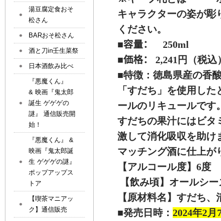
湯豆腐定食おそ
キャラクターの姿が彫
松さん
ください。
BARおそ松さん
■容量：
250ml
酒と刀in壬生菜祭
■価格：
2,241円（税込
日本酒飲み比べ
■特徴：徳島県産の香
『悪魔くん』
「すだち」を使用した
& 映画『鬼太郎
誕生 ゲゲゲの
ールのリキュールです
謎』 通信販売開
すだちの果汁にはビタ
始！
激して消化吸収を助け
『悪魔くん』 &
マッチング酒に仕上が
映画『鬼太郎誕
生 ゲゲゲの謎』
【アルコール度】6度
ポップアップス
【飲み頃】オールシー
トア
【原材料名】すだち、
【喫茶マニアッ
ク】通信販売
■発売日時：
2024年2月