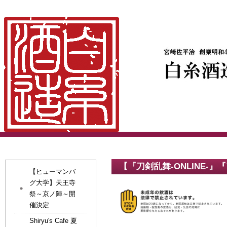
【『刀剣乱舞-ONLINE-
【ヒューマンバ
グ大学】天王寺
祭～京ノ陣～開
催決定
Shiryu's Cafe 夏