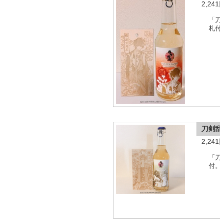
2,2
「
札
刀剣
2,2
「
付