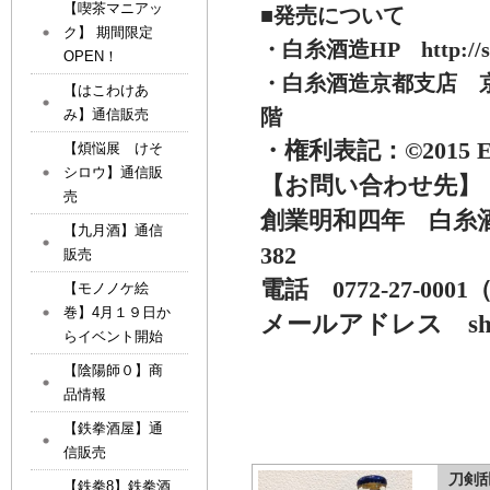
【喫茶マニアッ
■発売について
ク】 期間限定
・白糸酒造HP http://sake
OPEN！
・白糸酒造京都支店 京
【はこわけあ
階
み】通信販売
・権利表記：©2015 EX
【煩悩展 けそ
シロウ】通信販
【お問い合わせ先】
売
創業明和四年 白糸
【九月酒】通信
382
販売
電話 0772-27-0001（0
【モノノケ絵
巻】4月１９日か
メールアドレス shira
らイベント開始
【陰陽師０】商
品情報
【鉄拳酒屋】通
信販売
刀剣
【鉄拳8】鉄拳酒