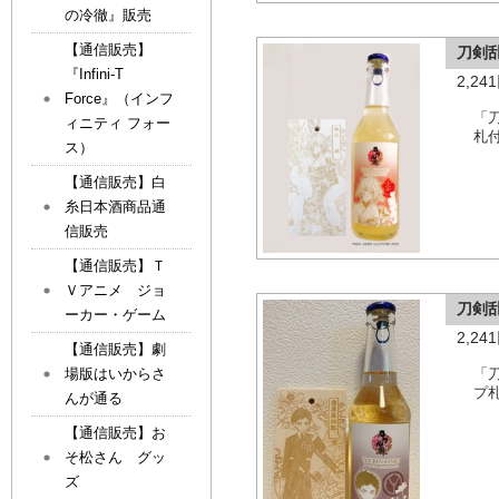
の冷徹』販売
【通信販売】
刀剣
『Infini-T
2,2
Force』（インフ
「
ィニティ フォー
札
ス）
【通信販売】白
糸日本酒商品通
信販売
【通信販売】Ｔ
Ｖアニメ ジョ
刀剣
ーカー・ゲーム
2,2
【通信販売】劇
場版はいからさ
「
プ
んが通る
【通信販売】お
そ松さん グッ
ズ