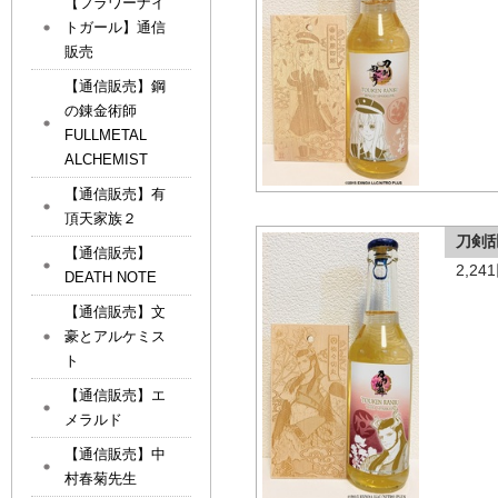
【フラワーナイ
トガール】通信
販売
【通信販売】鋼
の錬金術師
FULLMETAL
ALCHEMIST
【通信販売】有
頂天家族２
刀剣
【通信販売】
2,2
DEATH NOTE
【通信販売】文
豪とアルケミス
ト
【通信販売】エ
メラルド
【通信販売】中
村春菊先生