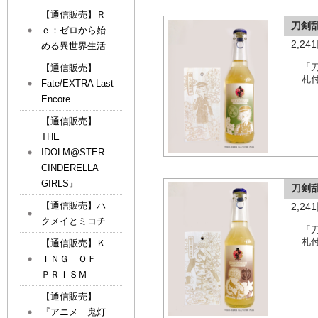
【通信販売】Ｒ
刀剣
ｅ：ゼロから始
2,2
める異世界生活
「
【通信販売】
札
Fate/EXTRA Last
Encore
【通信販売】
THE
IDOLM@STER
CINDERELLA
GIRLS』
刀剣
【通信販売】ハ
2,2
クメイとミコチ
「
札
【通信販売】Ｋ
ＩＮＧ ＯＦ
ＰＲＩＳＭ
【通信販売】
『アニメ 鬼灯