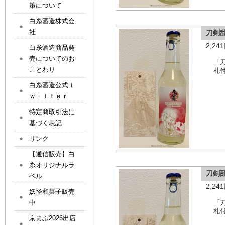
策について
白糸酒造株式会
社
刀剣
2,2
白糸酒造商品発
売についてのお
「
ことわり
札
白糸酒造公式ｔ
ｗｉｔｔｅｒ
特定商取引法に
基づく表記
リンク
【通信販売】白
糸オリジナルラ
刀剣
ベル
2,2
妖怪和菓子販売
中
「
札
京まふ2026出店