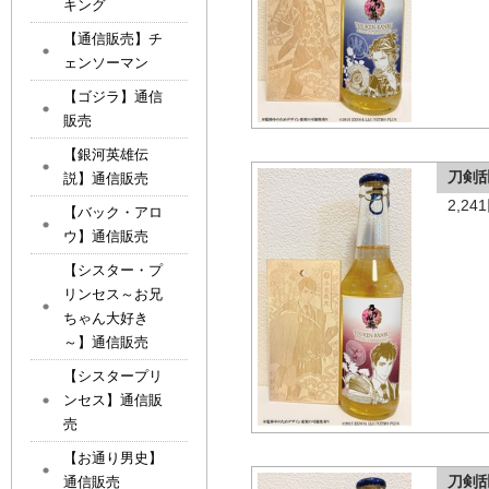
キング
【通信販売】チ
ェンソーマン
【ゴジラ】通信
販売
【銀河英雄伝
刀剣
説】通信販売
2,2
【バック・アロ
ウ】通信販売
【シスター・プ
リンセス～お兄
ちゃん大好き
～】通信販売
【シスタープリ
ンセス】通信販
売
【お通り男史】
刀剣
通信販売