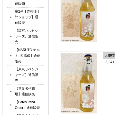
信販売
第2弾【赤司征十
郎ショップ】通
信販売
【涼宮ハルヒシ
リーズ】通信販
売
【NARUTO-ナル
刀剣
ト- 疾風伝】通信
販売
2,2
【東京リベンジ
ャーズ】通信販
売
【世界名作劇
場】通信販売
【Fate/Grand
Order】通信販売