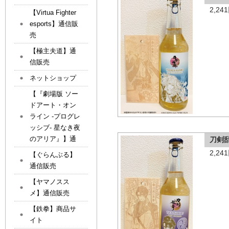
2,2
【Virtua Fighter
esports】通信販
売
【極主夫道】通
信販売
ネットショップ
【『劇場版 ソー
ドアート・オン
ライン -プログレ
ッシブ- 星なき夜
のアリア』】通
刀剣
2,2
【ぐらんぶる】
通信販売
【ヤマノスス
メ】通信販売
【鉄拳】商品サ
イト