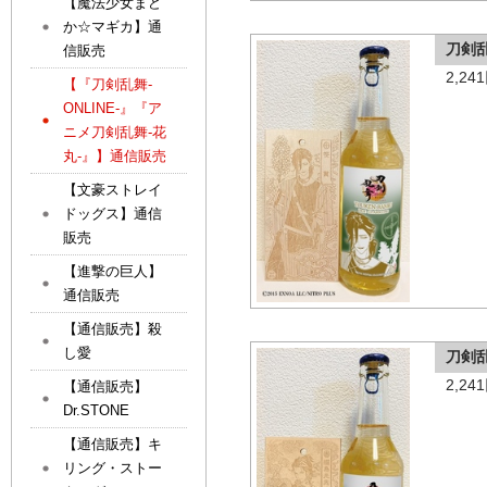
【魔法少女まど
か☆マギカ】通
刀剣
信販売
2,2
【『刀剣乱舞-
ONLINE-』『ア
ニメ刀剣乱舞-花
丸-』】通信販売
【文豪ストレイ
ドッグス】通信
販売
【進撃の巨人】
通信販売
【通信販売】殺
し愛
刀剣
2,2
【通信販売】
Dr.STONE
【通信販売】キ
リング・ストー