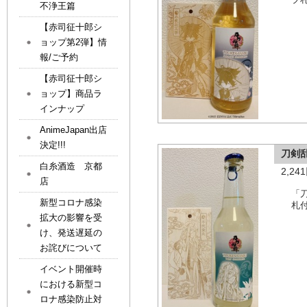
不浄王篇
【赤司征十郎シ
ョップ第2弾】情
報/ご予約
【赤司征十郎シ
ョップ】商品ラ
インナップ
AnimeJapan出店
決定!!!
刀剣
白糸酒造 京都
2,2
店
「
新型コロナ感染
札
拡大の影響を受
け、発送遅延の
お詫びについて
イベント開催時
における新型コ
ロナ感染防止対