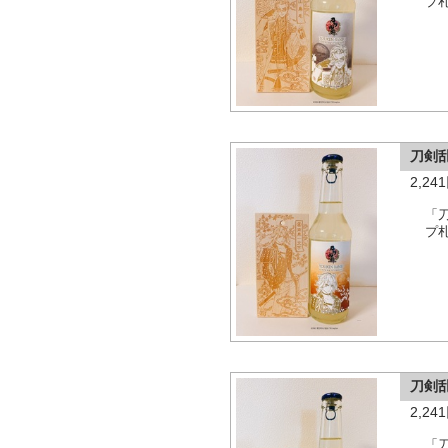
プ
刀剣
2,2
「
プ
刀剣
2,2
「