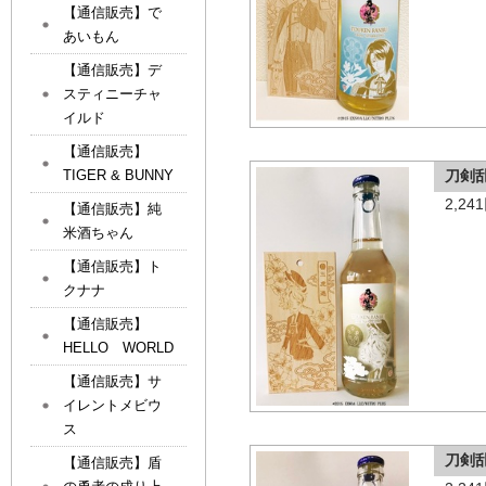
【通信販売】で
あいもん
【通信販売】デ
スティニーチャ
イルド
【通信販売】
TIGER & BUNNY
刀剣
2,2
【通信販売】純
米酒ちゃん
【通信販売】ト
クナナ
【通信販売】
HELLO WORLD
【通信販売】サ
イレントメビウ
ス
刀剣
【通信販売】盾