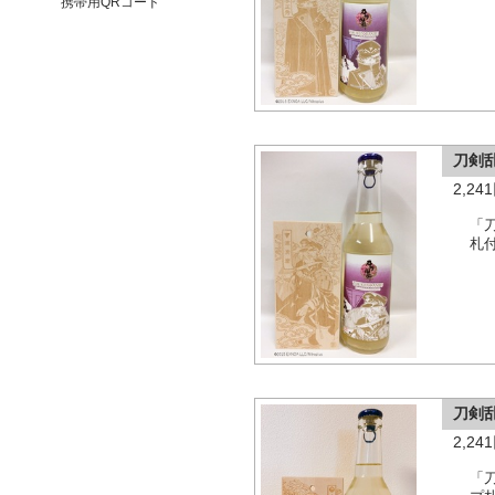
携帯用QRコード
刀剣
2,2
「
札
刀剣
2,2
「