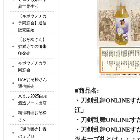
異世界生活
【キボウノチカ
ラ同窓会】通信
販売開始
【おそ松さん】
妙満寺での御朱
印発売
キボウノチカラ
同窓会
BARおそ松さん
通信販売
■商品名:
京まふ2025白糸
・刀剣乱舞ONLINE
酒造ブース出店
江」
精進料理おそ松
・刀剣乱舞ONLINE
さん
・刀剣乱舞ONLINE
【通信販売】青
のミブロ
※キープ札とは・・・