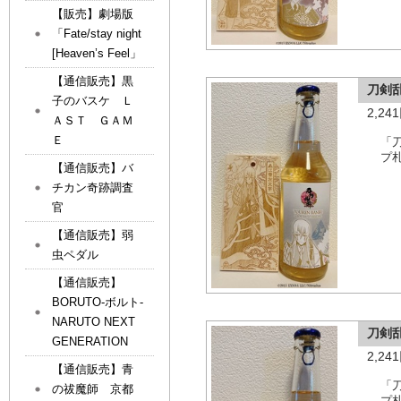
【販売】劇場版
「Fate/stay night
[Heaven’s Feel」
【通信販売】黒
刀剣
子のバスケ Ｌ
2,2
ＡＳＴ ＧＡＭ
Ｅ
「
プ
【通信販売】バ
チカン奇跡調査
官
【通信販売】弱
虫ペダル
【通信販売】
BORUTO-ボルト-
NARUTO NEXT
刀剣
GENERATION
2,2
【通信販売】青
「
の祓魔師 京都
プ