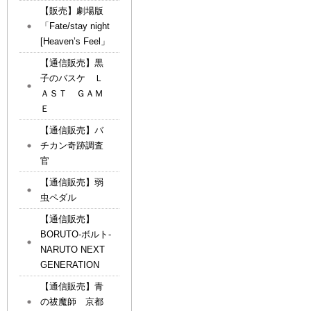
【販売】劇場版
「Fate/stay night
[Heaven’s Feel」
【通信販売】黒
子のバスケ Ｌ
ＡＳＴ ＧＡＭ
Ｅ
【通信販売】バ
チカン奇跡調査
官
【通信販売】弱
虫ペダル
【通信販売】
BORUTO-ボルト-
NARUTO NEXT
GENERATION
【通信販売】青
の祓魔師 京都