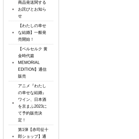
商品発送関する
お詫びとお知ら
せ
【わたしの幸せ
な結婚】一般発
売開始！
【ベルセルク 黄
金時代篇
MEMORIAL
EDITION】通信
販売
アニメ『わたし
の幸せな結婚』
ワイン、日本酒
を京まふ2023に
て予約販売決
定！
第1弾【赤司征十
郎ショップ】通