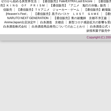
ゼロから始める異世界生活
【通信販売】Fate/EXTRA Last Encore
【通信販売】
売】ＫＩＮＧ ＯＦ ＰＲＩＳＭ
【通信販売】『アニメ 鬼灯の冷徹』販売
信販売
【通信販売】ＴＶアニメ ジョーカー・ゲーム
【通信販売】劇場版
[Heaven’s Feel」
【通信販売】黒子のバスケ ＬＡＳＴ ＧＡＭＥ
【通
NARUTO NEXT GENERATION
【通信販売】青の祓魔師 京都不浄王篇
AnimeJapan出店決定!!!
白糸酒造 京都店
新型コロナ感染拡大の影響を受
白糸酒造株式会社
白糸酒造商品発売についてのおことわり
白糸酒造公式ｔ
妖怪和菓子販売中
Copyright (C) 2008