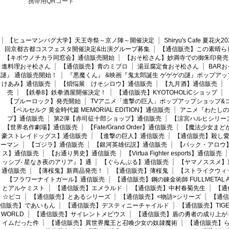
携帯用QRコード
【ヒューマンバグ大学】天王寺祭～京ノ陣～開催決定
Shiryu's Cafe 夏花
回京都古都コスフェスタ開催決定&出演グループ募集
【通信販売】この素晴ら
【キボウノチカラ同窓会】通信販売開始
【おそ松さん】妙満寺での御朱印発売
進料理おそ松さん
【通信販売】青のミブロ
湯豆腐定食おそ松さん
BAR
謎』 通信販売開始！
『悪魔くん』 &映画『鬼太郎誕生 ゲゲゲの謎』ポップアッ
けあみ】通信販売
【煩悩展 けそシロウ】通信販売
【九月酒】通信販売
売
【鉄拳8】鉄拳酒屋開催決定！
【通信販売】KYOTOHOLiCショップ
【ブルーロック】発売開始
TVアニメ「進撃の巨人」ポップアップショップ&
【ベルセルク 黄金時代篇 MEMORIAL EDITION】通信販売
アニメ『わたしの
プ】通信販売
第2弾【赤司征十郎ショップ】通信販売
【涼宮ハルヒシリー
【世界名作劇場】通信販売
【Fate/Grand Order】通信販売
【魔法少女まど
豪ストレイドッグス】通信販売
【進撃の巨人】通信販売
【通信販売】殺し
ーマン
【ゴジラ】通信販売
【銀河英雄伝説】通信販売
【バック・アロウ
ス】通信販売
【お通り男史】通信販売
【Virtua Fighter esports】通信販売
ッシブ- 星なき夜のアリア』】通
【ぐらんぶる】通信販売
【ヤマノススメ】
通信販売
【薄桜鬼】新商品発売！
【通信販売】薄桜鬼
【ストライクウィ
【フラワーナイトガール】通信販売
【通信販売】鋼の錬金術師 FULLMETAL AL
とアルケミスト
【通信販売】エメラルド
【通信販売】中村春菊先生
【通
☆ピコ
【通信販売】とあるシリーズ
【通信販売】<物語>シリーズ
【通信
信販売】であいもん
【通信販売】デスティニーチャイルド
【通信販売】TIGER
WORLD
【通信販売】サイレントメビウス
【通信販売】盾の勇者の成り上が
イムだった件
【通信販売】異世界魔王と召喚少女の奴隷魔術
【通信販売】ら