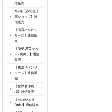
信販売
第2弾【赤司征十
郎ショップ】通
信販売
【涼宮ハルヒシ
リーズ】通信販
売
【NARUTO-ナル
ト- 疾風伝】通信
販売
【東京リベンジ
ャーズ】通信販
売
【世界名作劇
場】通信販売
【Fate/Grand
Order】通信販売