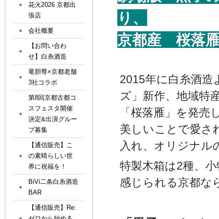
花火2026 京都出
り、
張店
会社概要
京都産 桜落
【お問い合わ
せ】白糸酒造
竜胆尊×京都老舗
2015年に白糸酒
3社コラボ
ズ」新作、地域特
第8回京都古都コ
スフェスタ開催
「桜落雁」を発売
決定&出演グルー
美しいことで愛さ
プ募集
入れ、オリジナル
【通信販売】こ
の素晴らしい世
特製木箱は2種、
界に祝福を！
感じられる京都な
BiVi二条白糸酒造
BAR
【通信販売】Re:
ゼロから始める