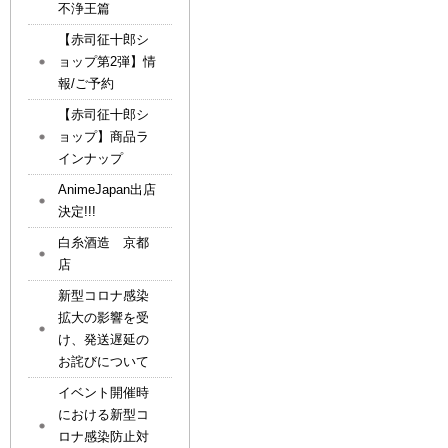
不浄王篇
【赤司征十郎シ
ョップ第2弾】情
報/ご予約
【赤司征十郎シ
ョップ】商品ラ
インナップ
AnimeJapan出店
決定!!!
白糸酒造 京都
店
新型コロナ感染
拡大の影響を受
け、発送遅延の
お詫びについて
イベント開催時
における新型コ
ロナ感染防止対