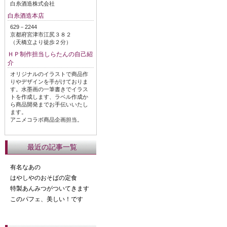
白糸酒造株式会社
白糸酒造本店
629－2244
京都府宮津市江尻３８２
（天橋立より徒歩２分）
ＨＰ制作担当しらたんの自己紹
介
オリジナルのイラストで商品作
りやデザインを手がけておりま
す。水墨画の一筆書きでイラス
トを作成します、ラベル作成か
ら商品開発までお手伝いいたし
ます。
アニメコラボ商品企画担当。
最近の記事一覧
有名なあの
はやしやのおそばの定食
特製あんみつがついてきます
このパフェ、美しい！です