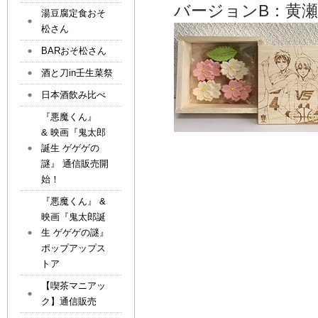
バージョンB：黄
湯豆腐定食おそ
松さん
BARおそ松さん
酒と刀in壬生菜祭
日本酒飲み比べ
『悪魔くん』
& 映画『鬼太郎
誕生 ゲゲゲの
謎』 通信販売開
始！
『悪魔くん』 &
映画『鬼太郎誕
生 ゲゲゲの謎』
ポップアップス
トア
【喫茶マニアッ
ク】通信販売