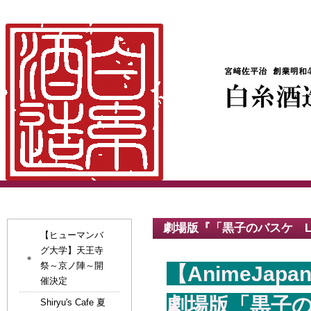
劇場版『「黒子のバスケ L
【ヒューマンバ
グ大学】天王寺
祭～京ノ陣～開
【AnimeJa
催決定
劇場版「黒子の
Shiryu's Cafe 夏