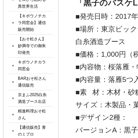
「黒子のバスケL
異世界生活
■発売日時：2017年
【キボウノチカ
ラ同窓会】通信
■場所：東京ビックサ
販売開始
【おそ松さん】
白糸酒造ブース
妙満寺での御朱
印発売
■価格：1,000円（
キボウノチカラ
■内容物：桜落雁
同窓会
■内容量：落雁5つ
BARおそ松さん
通信販売
■素 材：木材・砂
京まふ2025白糸
酒造ブース出店
サイズ：木製品・
精進料理おそ松
■デザイン2種：
さん
【通信販売】青
バージョンA：黒
のミブロ