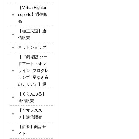
【Virtua Fighter
esports】通信販
売
【極主夫道】通
信販売
ネットショップ
【『劇場版 ソー
ドアート・オン
ライン -プログレ
ッシブ- 星なき夜
のアリア』】通
【ぐらんぶる】
通信販売
【ヤマノスス
メ】通信販売
【鉄拳】商品サ
イト