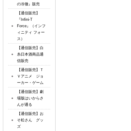
の冷徹』販売
【通信販売】
『Infini-T
Force』（インフ
ィニティ フォー
ス）
【通信販売】白
糸日本酒商品通
信販売
【通信販売】Ｔ
Ｖアニメ ジョ
ーカー・ゲーム
【通信販売】劇
場版はいからさ
んが通る
【通信販売】お
そ松さん グッ
ズ