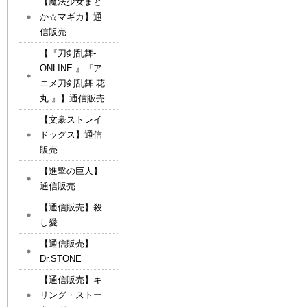
【魔法少女まど
か☆マギカ】通
信販売
【『刀剣乱舞-
ONLINE-』『ア
ニメ刀剣乱舞-花
丸-』】通信販売
【文豪ストレイ
ドッグス】通信
販売
【進撃の巨人】
通信販売
【通信販売】殺
し愛
【通信販売】
Dr.STONE
【通信販売】キ
リング・ストー