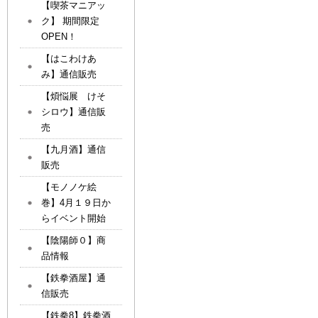
【喫茶マニアッ
ク】 期間限定
OPEN！
【はこわけあ
み】通信販売
【煩悩展 けそ
シロウ】通信販
売
【九月酒】通信
販売
【モノノケ絵
巻】4月１９日か
らイベント開始
【陰陽師０】商
品情報
【鉄拳酒屋】通
信販売
【鉄拳8】鉄拳酒