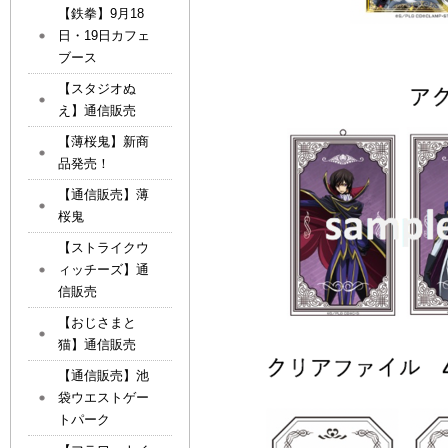
【鉄拳】9月18
日・19日カフェ
ブース
【スタジオぬ
え】通信販売
【薄桜鬼】新商
品発売！
【通信販売】薄
桜鬼
【ストライクウ
ィッチーズ】通
信販売
【おじさまと
猫】通信販売
【通信販売】池
袋ウエストゲー
トパーク