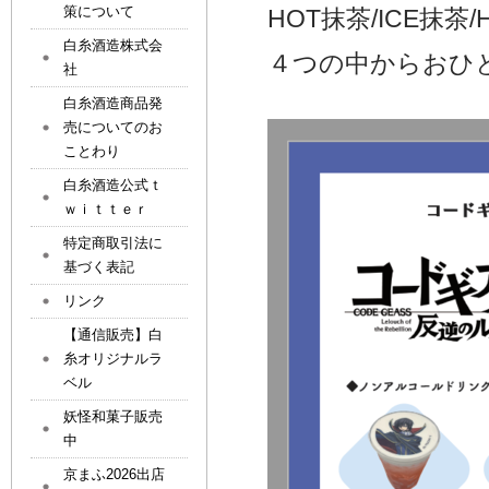
策について
HOT抹茶/ICE抹茶
白糸酒造株式会
４つの中からおひ
社
白糸酒造商品発
売についてのお
ことわり
白糸酒造公式ｔ
ｗｉｔｔｅｒ
特定商取引法に
基づく表記
リンク
【通信販売】白
糸オリジナルラ
ベル
妖怪和菓子販売
中
京まふ2026出店