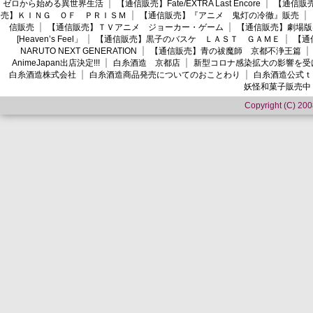
ゼロから始める異世界生活
【通信販売】Fate/EXTRA Last Encore
【通信販売】
売】ＫＩＮＧ ＯＦ ＰＲＩＳＭ
【通信販売】『アニメ 鬼灯の冷徹』販売
信販売
【通信販売】ＴＶアニメ ジョーカー・ゲーム
【通信販売】劇場版
[Heaven’s Feel」
【通信販売】黒子のバスケ ＬＡＳＴ ＧＡＭＥ
【通
NARUTO NEXT GENERATION
【通信販売】青の祓魔師 京都不浄王篇
AnimeJapan出店決定!!!
白糸酒造 京都店
新型コロナ感染拡大の影響を受
白糸酒造株式会社
白糸酒造商品発売についてのおことわり
白糸酒造公式ｔ
妖怪和菓子販売中
Copyright (C) 2008