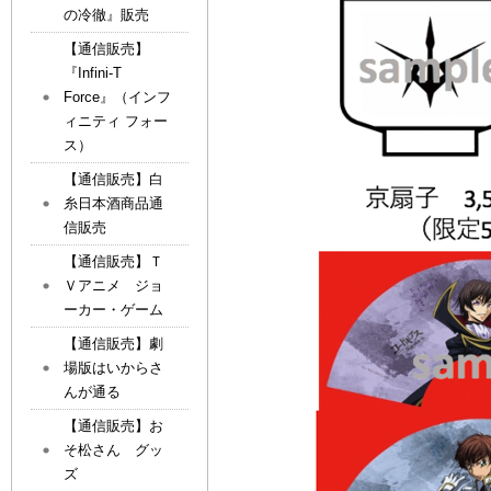
の冷徹』販売
【通信販売】
『Infini-T
Force』（インフ
ィニティ フォー
ス）
【通信販売】白
糸日本酒商品通
信販売
【通信販売】Ｔ
Ｖアニメ ジョ
ーカー・ゲーム
【通信販売】劇
場版はいからさ
んが通る
【通信販売】お
そ松さん グッ
ズ