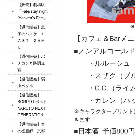
【販売】劇場版
「Fate/stay night
[Heaven’s Feel」
【通信販売】黒
子のバスケ Ｌ
【カフェ＆Barメ
ＡＳＴ ＧＡＭ
Ｅ
■ノンアルコールド
【通信販売】バ
・ルルーシュ（
チカン奇跡調査
官
・スザク（ブル
【通信販売】弱
虫ペダル
・C.C.（ライ
【通信販売】
・カレン（パッ
BORUTO-ボルト-
NARUTO NEXT
※キャラクタープリント
GENERATION
きます。
【通信販売】青
■日本酒 予価800円
の祓魔師 京都