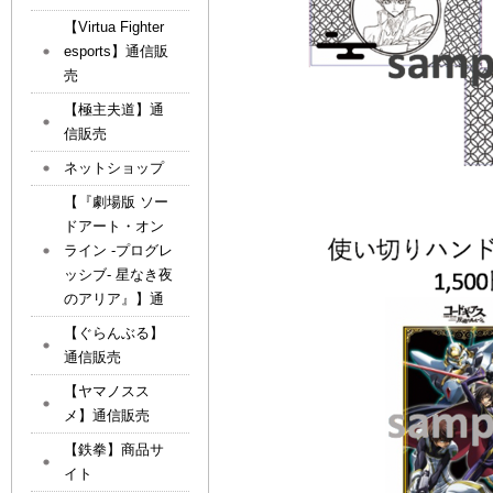
【Virtua Fighter
esports】通信販
売
【極主夫道】通
信販売
ネットショップ
【『劇場版 ソー
ドアート・オン
ライン -プログレ
ッシブ- 星なき夜
のアリア』】通
【ぐらんぶる】
通信販売
【ヤマノスス
メ】通信販売
【鉄拳】商品サ
イト