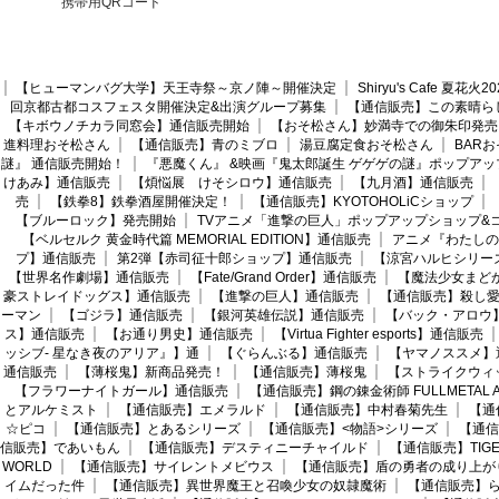
携帯用QRコード
【ヒューマンバグ大学】天王寺祭～京ノ陣～開催決定
Shiryu's Cafe 夏花
回京都古都コスフェスタ開催決定&出演グループ募集
【通信販売】この素晴ら
【キボウノチカラ同窓会】通信販売開始
【おそ松さん】妙満寺での御朱印発売
進料理おそ松さん
【通信販売】青のミブロ
湯豆腐定食おそ松さん
BAR
謎』 通信販売開始！
『悪魔くん』 &映画『鬼太郎誕生 ゲゲゲの謎』ポップアッ
けあみ】通信販売
【煩悩展 けそシロウ】通信販売
【九月酒】通信販売
売
【鉄拳8】鉄拳酒屋開催決定！
【通信販売】KYOTOHOLiCショップ
【ブルーロック】発売開始
TVアニメ「進撃の巨人」ポップアップショップ&
【ベルセルク 黄金時代篇 MEMORIAL EDITION】通信販売
アニメ『わたしの
プ】通信販売
第2弾【赤司征十郎ショップ】通信販売
【涼宮ハルヒシリー
【世界名作劇場】通信販売
【Fate/Grand Order】通信販売
【魔法少女まど
豪ストレイドッグス】通信販売
【進撃の巨人】通信販売
【通信販売】殺し
ーマン
【ゴジラ】通信販売
【銀河英雄伝説】通信販売
【バック・アロウ
ス】通信販売
【お通り男史】通信販売
【Virtua Fighter esports】通信販売
ッシブ- 星なき夜のアリア』】通
【ぐらんぶる】通信販売
【ヤマノススメ】
通信販売
【薄桜鬼】新商品発売！
【通信販売】薄桜鬼
【ストライクウィ
【フラワーナイトガール】通信販売
【通信販売】鋼の錬金術師 FULLMETAL AL
とアルケミスト
【通信販売】エメラルド
【通信販売】中村春菊先生
【通
☆ピコ
【通信販売】とあるシリーズ
【通信販売】<物語>シリーズ
【通信
信販売】であいもん
【通信販売】デスティニーチャイルド
【通信販売】TIGER
WORLD
【通信販売】サイレントメビウス
【通信販売】盾の勇者の成り上が
イムだった件
【通信販売】異世界魔王と召喚少女の奴隷魔術
【通信販売】ら