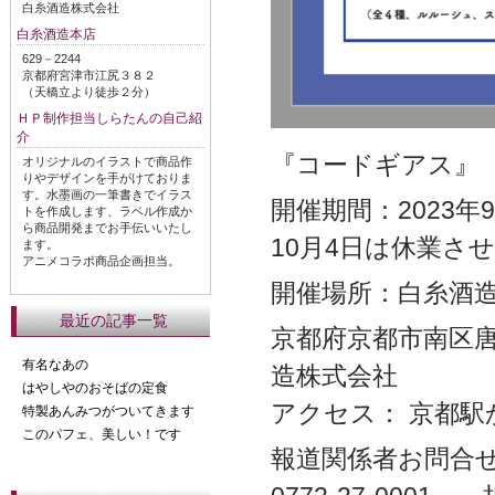
白糸酒造株式会社
白糸酒造本店
629－2244
京都府宮津市江尻３８２
（天橋立より徒歩２分）
ＨＰ制作担当しらたんの自己紹
介
『コードギアス』
オリジナルのイラストで商品作
りやデザインを手がけておりま
す。水墨画の一筆書きでイラス
開催期間：2023年
トを作成します、ラベル作成か
ら商品開発までお手伝いいたし
10月4日は休業さ
ます。
アニメコラボ商品企画担当。
開催場所：白糸酒
最近の記事一覧
京都府京都市南区唐
有名なあの
造株式会社
はやしやのおそばの定食
アクセス： 京都駅
特製あんみつがついてきます
このパフェ、美しい！です
報道関係者お問合