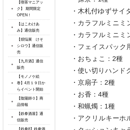
【喫茶マニアッ
ク】 期間限定
・木札付ゆずサイ
OPEN！
・カラフルミニミ
【はこわけあ
み】通信販売
・カラフルミニミ
【煩悩展 けそ
・フェイスパック
シロウ】通信販
売
・おちょこ：2種
【九月酒】通信
販売
・使い切りハンド
【モノノケ絵
・京扇子：2種
巻】4月１９日か
らイベント開始
・お香：4種
【陰陽師０】商
品情報
・和蝋燭：1種
【鉄拳酒屋】通
・アクリルキーホ
信販売
【鉄拳8】鉄拳酒