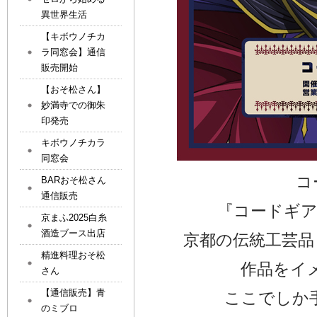
異世界生活
【キボウノチカ
ラ同窓会】通信
販売開始
【おそ松さん】
妙満寺での御朱
印発売
キボウノチカラ
同窓会
コ
BARおそ松さん
通信販売
『コードギア
京まふ2025白糸
酒造ブース出店
京都の伝統工芸品
精進料理おそ松
作品をイ
さん
【通信販売】青
ここでしか
のミブロ