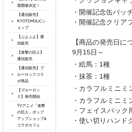
・クッションキャ
屋開催決定！
・開催記念缶バッチ
【通信販売】
・開催記念クリア
KYOTOHOLiCシ
ョップ
【ぷよぷよ】通
【商品の発売日に
信販売
9月15日～
【進撃の巨人】
通信販売
・絵馬：1種
【通信販売】ブ
ルーロックコラ
・抹茶：1種
ボ商品
・カラフルミニミ
【ブルーロッ
ク】発売開始
・カラフルミニミ
TVアニメ「進撃
・フェイスパック
の巨人」ポップ
アップショップ&
・使い切りハンド
コラボカフェ