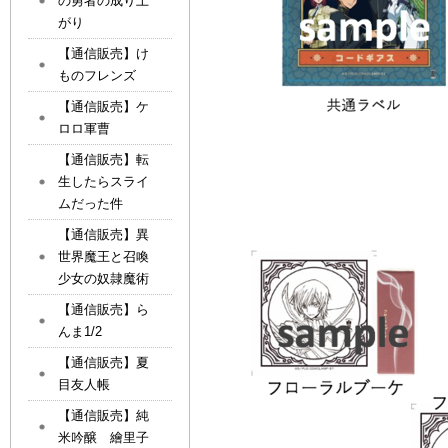
の勇者の成り上
がり
【通信販売】け
ものフレンズ
【通信販売】ケ
ロロ軍曹
【通信販売】転
生したらスライ
ムだった件
【通信販売】異
世界魔王と召喚
少女の奴隷魔術
【通信販売】ら
んま1/2
【通信販売】夏
目友人帳
【通信販売】純
米吟醸 繪里子