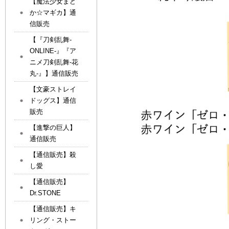
【魔法少女まど
か☆マギカ】通
信販売
【『刀剣乱舞-
ONLINE-』『ア
ニメ刀剣乱舞-花
丸-』】通信販売
【文豪ストレイ
ドッグス】通信
販売
【進撃の巨人】
通信販売
【通信販売】殺
し愛
【通信販売】
Dr.STONE
【通信販売】キ
リング・ストー