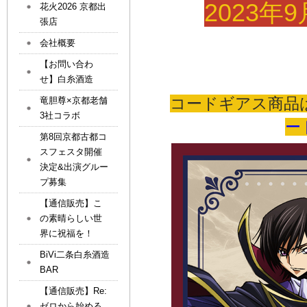
2023年
花火2026 京都出
張店
会社概要
【お問い合わ
せ】白糸酒造
コードギアス商品
竜胆尊×京都老舗
3社コラボ
ード
第8回京都古都コ
スフェスタ開催
決定&出演グルー
プ募集
【通信販売】こ
の素晴らしい世
界に祝福を！
BiVi二条白糸酒造
BAR
【通信販売】Re:
ゼロから始める