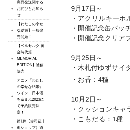
商品発送関する
9月17日～
お詫びとお知ら
せ
・アクリルキーホ
【わたしの幸せ
・開催記念缶バッチ
な結婚】一般発
・開催記念クリア
売開始！
【ベルセルク 黄
金時代篇
9月25日～
MEMORIAL
EDITION】通信
・木札付ゆずサイ
販売
・お香：4種
アニメ『わたし
の幸せな結婚』
ワイン、日本酒
10月2日～
を京まふ2023に
て予約販売決
・クッションキャ
定！
・こもだる：1種
第1弾【赤司征十
郎ショップ】通