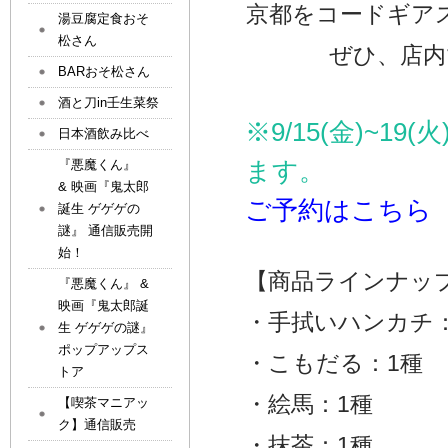
京都をコードギア
湯豆腐定食おそ
松さん
ぜひ、店内
BARおそ松さん
酒と刀in壬生菜祭
※9/15(金)~
日本酒飲み比べ
ます。
『悪魔くん』
& 映画『鬼太郎
ご予約はこちら
誕生 ゲゲゲの
謎』 通信販売開
始！
【商品ラインナッ
『悪魔くん』 &
映画『鬼太郎誕
・手拭いハンカチ：
生 ゲゲゲの謎』
ポップアップス
・こもだる：1種
トア
・絵馬：1種
【喫茶マニアッ
ク】通信販売
・抹茶：1種