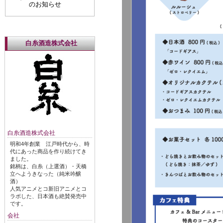
のお知らせ
白糸酒造株式会社
白糸酒造株式会社
明和4年創業 江戸時代から、時
代にあった商品を作り続けてき
ました。
銘柄は、白糸（上選酒）・天橋
立へようきなった（純米吟醸
酒）
人気アニメとコ新旧アニメとコ
ラボした、日本酒も絶賛発売中
です。
会社