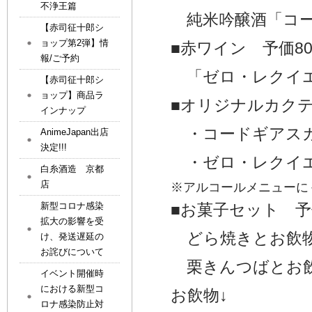
不浄王篇
純米吟醸酒「コ
【赤司征十郎シ
ョップ第2弾】情
■赤ワイン 予価80
報/ご予約
「ゼロ・レクイ
【赤司征十郎シ
ョップ】商品ラ
■オリジナルカクテ
インナップ
・コードギアス
AnimeJapan出店
決定!!!
・ゼロ・レクイ
白糸酒造 京都
店
※アルコールメニューに
新型コロナ感染
■お菓子セット 予価
拡大の影響を受
どら焼きとお飲
け、発送遅延の
お詫びについて
栗きんつばとお
イベント開催時
における新型コ
お飲物↓
ロナ感染防止対