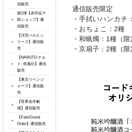
信販売
通信販売限定
第2弾【赤司征十
・手拭いハンカチ：
郎ショップ】通
信販売
・おちょこ：2種
【涼宮ハルヒシ
・和蝋燭：1種（限
リーズ】通信販
・京扇子：2種（限
売
【NARUTO-ナル
ト- 疾風伝】通信
販売
【東京リベンジ
ャーズ】通信販
売
【世界名作劇
場】通信販売
【Fate/Grand
Order】通信販売