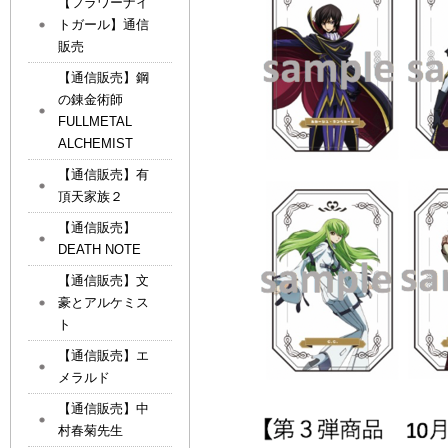
【フラワーナイ
トガール】通信
販売
【通信販売】鋼
の錬金術師
FULLMETAL
ALCHEMIST
【通信販売】有
頂天家族２
【通信販売】
DEATH NOTE
【通信販売】文
豪とアルケミス
ト
【通信販売】エ
メラルド
【通信販売】中
村春菊先生