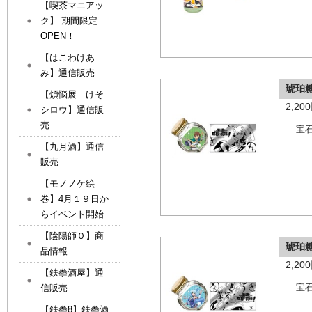
【喫茶マニアッ
ク】 期間限定
OPEN！
【はこわけあ
み】通信販売
琥珀
【煩悩展 けそ
2,2
シロウ】通信販
売
宝
【九月酒】通信
販売
【モノノケ絵
巻】4月１９日か
らイベント開始
【陰陽師０】商
琥珀
品情報
2,2
【鉄拳酒屋】通
信販売
宝
【鉄拳8】鉄拳酒