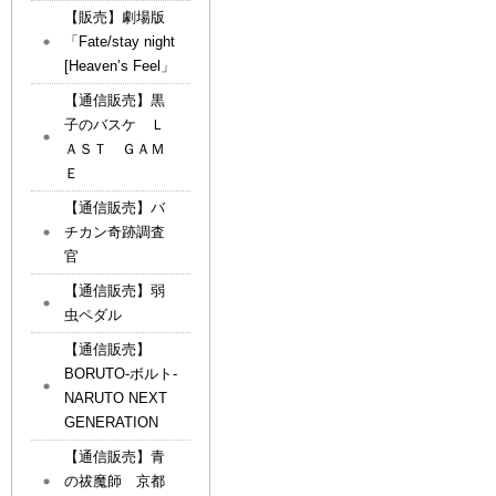
【販売】劇場版
「Fate/stay night
[Heaven’s Feel」
【通信販売】黒
子のバスケ Ｌ
ＡＳＴ ＧＡＭ
Ｅ
【通信販売】バ
チカン奇跡調査
官
【通信販売】弱
虫ペダル
【通信販売】
BORUTO-ボルト-
NARUTO NEXT
GENERATION
【通信販売】青
の祓魔師 京都