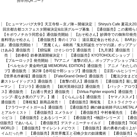
携帯用QRコード
【ヒューマンバグ大学】天王寺祭～京ノ陣～開催決定
Shiryu's Cafe 夏花
回京都古都コスフェスタ開催決定&出演グループ募集
【通信販売】この素晴ら
【キボウノチカラ同窓会】通信販売開始
【おそ松さん】妙満寺での御朱印発売
進料理おそ松さん
【通信販売】青のミブロ
湯豆腐定食おそ松さん
BAR
謎』 通信販売開始！
『悪魔くん』 &映画『鬼太郎誕生 ゲゲゲの謎』ポップアッ
けあみ】通信販売
【煩悩展 けそシロウ】通信販売
【九月酒】通信販売
売
【鉄拳8】鉄拳酒屋開催決定！
【通信販売】KYOTOHOLiCショップ
【ブルーロック】発売開始
TVアニメ「進撃の巨人」ポップアップショップ&
【ベルセルク 黄金時代篇 MEMORIAL EDITION】通信販売
アニメ『わたしの
プ】通信販売
第2弾【赤司征十郎ショップ】通信販売
【涼宮ハルヒシリー
【世界名作劇場】通信販売
【Fate/Grand Order】通信販売
【魔法少女まど
豪ストレイドッグス】通信販売
【進撃の巨人】通信販売
【通信販売】殺し
ーマン
【ゴジラ】通信販売
【銀河英雄伝説】通信販売
【バック・アロウ
ス】通信販売
【お通り男史】通信販売
【Virtua Fighter esports】通信販売
ッシブ- 星なき夜のアリア』】通
【ぐらんぶる】通信販売
【ヤマノススメ】
通信販売
【薄桜鬼】新商品発売！
【通信販売】薄桜鬼
【ストライクウィ
【フラワーナイトガール】通信販売
【通信販売】鋼の錬金術師 FULLMETAL AL
とアルケミスト
【通信販売】エメラルド
【通信販売】中村春菊先生
【通
☆ピコ
【通信販売】とあるシリーズ
【通信販売】<物語>シリーズ
【通信
信販売】であいもん
【通信販売】デスティニーチャイルド
【通信販売】TIGER
WORLD
【通信販売】サイレントメビウス
【通信販売】盾の勇者の成り上が
イムだった件
【通信販売】異世界魔王と召喚少女の奴隷魔術
【通信販売】ら