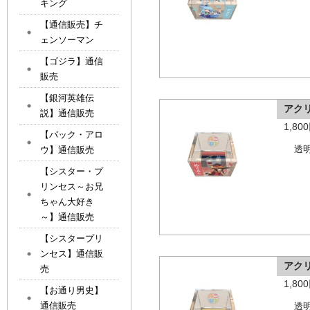
キング
【通信販売】チ
ェンソーマン
【ゴジラ】通信
販売
【銀河英雄伝
アク
説】通信販売
1,8
【バック・アロ
ウ】通信販売
透
【シスター・プ
リンセス～お兄
ちゃん大好き
～】通信販売
【シスタープリ
ンセス】通信販
アク
売
1,8
【お通り男史】
通信販売
透