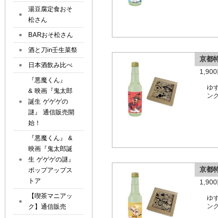
湯豆腐定食おそ
松さん
BARおそ松さん
酒と刀in壬生菜祭
京都
日本酒飲み比べ
1,9
『悪魔くん』
ゆ
& 映画『鬼太郎
ン
誕生 ゲゲゲの
謎』 通信販売開
始！
『悪魔くん』 &
映画『鬼太郎誕
生 ゲゲゲの謎』
京都
ポップアップス
トア
1,9
【喫茶マニアッ
ゆ
ク】通信販売
ン