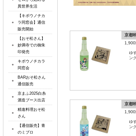
異世界生活
【キボウノチカ
ラ同窓会】通信
販売開始
京都
【おそ松さん】
1,9
妙満寺での御朱
印発売
ゆ
ン
キボウノチカラ
同窓会
BARおそ松さん
通信販売
京まふ2025白糸
酒造ブース出店
京都
精進料理おそ松
1,9
さん
ゆ
【通信販売】青
ン
のミブロ