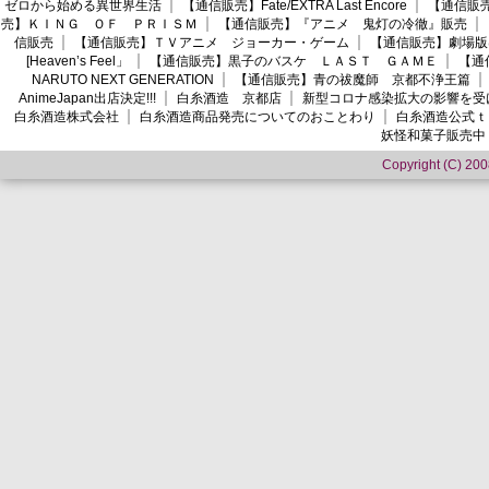
ゼロから始める異世界生活
【通信販売】Fate/EXTRA Last Encore
【通信販売】
売】ＫＩＮＧ ＯＦ ＰＲＩＳＭ
【通信販売】『アニメ 鬼灯の冷徹』販売
信販売
【通信販売】ＴＶアニメ ジョーカー・ゲーム
【通信販売】劇場版
[Heaven’s Feel」
【通信販売】黒子のバスケ ＬＡＳＴ ＧＡＭＥ
【通
NARUTO NEXT GENERATION
【通信販売】青の祓魔師 京都不浄王篇
AnimeJapan出店決定!!!
白糸酒造 京都店
新型コロナ感染拡大の影響を受
白糸酒造株式会社
白糸酒造商品発売についてのおことわり
白糸酒造公式ｔ
妖怪和菓子販売中
Copyright (C) 2008