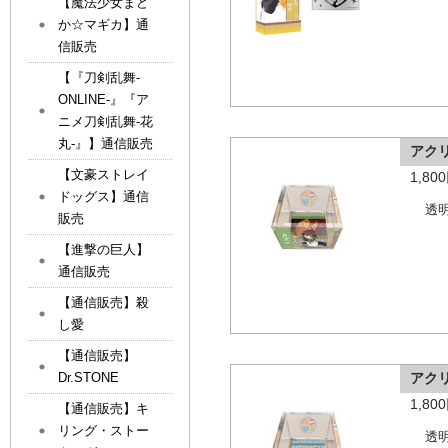
【魔法少女まど
か☆マギカ】通
信販売
【『刀剣乱舞-
ONLINE-』『ア
ニメ刀剣乱舞-花
丸-』】通信販売
アク
【文豪ストレイ
1,8
ドッグス】通信
透
販売
【進撃の巨人】
通信販売
【通信販売】殺
し愛
【通信販売】
Dr.STONE
アク
1,8
【通信販売】キ
リング・ストー
透