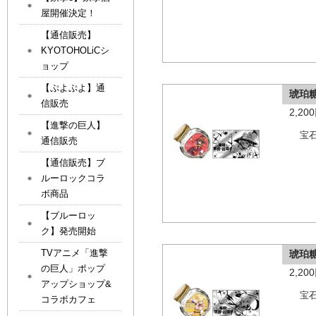
屋開催決定！
【通信販売】
KYOTOHOLiCシ
ョップ
【ぷよぷよ】通
琥珀
信販売
2,2
【進撃の巨人】
宝
通信販売
【通信販売】ブ
ルーロックコラ
ボ商品
【ブルーロッ
ク】発売開始
TVアニメ「進撃
琥珀
の巨人」ポップ
2,2
アップショップ&
宝
コラボカフェ