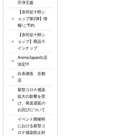
不浄王篇
【赤司征十郎シ
ョップ第2弾】情
報/ご予約
【赤司征十郎シ
ョップ】商品ラ
インナップ
AnimeJapan出店
決定!!!
白糸酒造 京都
店
新型コロナ感染
拡大の影響を受
け、発送遅延の
お詫びについて
イベント開催時
における新型コ
ロナ感染防止対