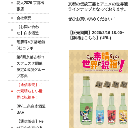
花火2026 京都出
京都の伝統工芸とアニメの世界
張店
ラインナップとなっております
会社概要
ぜひお買い求めください！
【お問い合わ
【販売期間】2026/2/16 18:00~
せ】白糸酒造
【詳細はこちら】(URL)
竜胆尊×京都老舗
3社コラボ
第8回京都古都コ
スフェスタ開催
決定&出演グルー
プ募集
【通信販売】こ
の素晴らしい世
界に祝福を！
BiVi二条白糸酒造
BAR
【通信販売】Re:
ゼロから始める