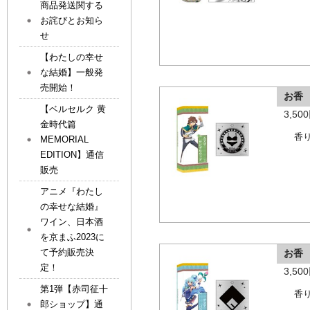
商品発送関する
お詫びとお知ら
せ
【わたしの幸せ
な結婚】一般発
売開始！
お香
【ベルセルク 黄
3,5
金時代篇
香
MEMORIAL
EDITION】通信
販売
アニメ『わたし
の幸せな結婚』
ワイン、日本酒
を京まふ2023に
て予約販売決
お香
定！
3,5
第1弾【赤司征十
香
郎ショップ】通