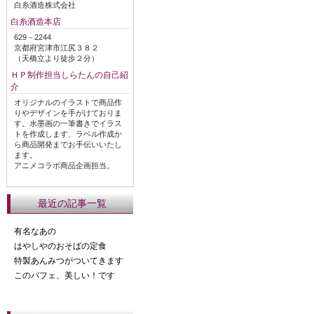
白糸酒造株式会社
白糸酒造本店
629－2244
京都府宮津市江尻３８２
（天橋立より徒歩２分）
ＨＰ制作担当しらたんの自己紹
介
オリジナルのイラストで商品作
りやデザインを手がけておりま
す。水墨画の一筆書きでイラス
トを作成します、ラベル作成か
ら商品開発までお手伝いいたし
ます。
アニメコラボ商品企画担当。
最近の記事一覧
有名なあの
はやしやのおそばの定食
特製あんみつがついてきます
このパフェ、美しい！です