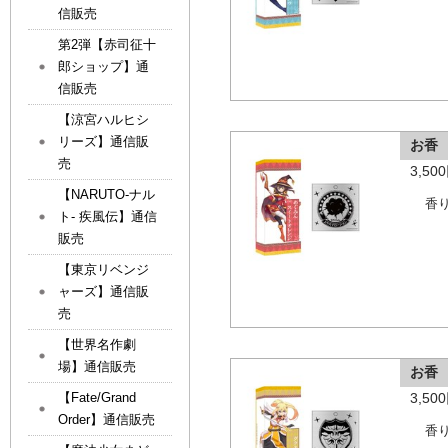
信販売
第2弾【赤司征十
郎ショップ】通
信販売
【涼宮ハルヒシ
リーズ】通信販
お香
売
3,5
【NARUTO-ナル
香
ト- 疾風伝】通信
販売
【東京リベンジ
ャーズ】通信販
売
【世界名作劇
場】通信販売
お香
【Fate/Grand
3,5
Order】通信販売
香