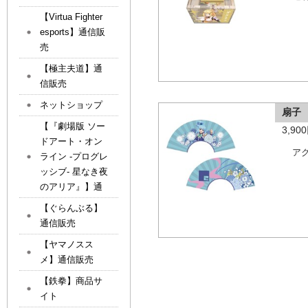
【Virtua Fighter
esports】通信販
売
【極主夫道】通
信販売
ネットショップ
扇子
【『劇場版 ソー
3,9
ドアート・オン
ア
ライン -プログレ
ッシブ- 星なき夜
のアリア』】通
【ぐらんぶる】
通信販売
【ヤマノスス
メ】通信販売
【鉄拳】商品サ
イト