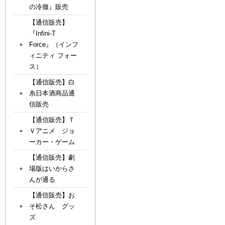
の冷徹』販売
【通信販売】
『Infini-T
Force』（インフ
ィニティ フォー
ス）
【通信販売】白
糸日本酒商品通
信販売
【通信販売】Ｔ
Ｖアニメ ジョ
ーカー・ゲーム
【通信販売】劇
場版はいからさ
んが通る
【通信販売】お
そ松さん グッ
ズ