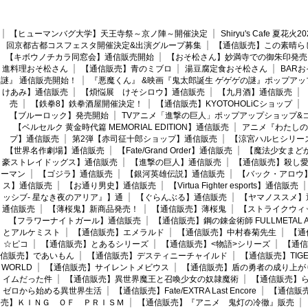
【ヒューマンバグ大学】天王寺祭～京ノ陣～開催決定
Shiryu's Cafe 夏花
回京都古都コスフェスタ開催決定&出演グループ募集
【通信販売】この素晴ら
【キボウノチカラ同窓会】通信販売開始
【おそ松さん】妙満寺での御朱印発売
進料理おそ松さん
【通信販売】青のミブロ
湯豆腐定食おそ松さん
BAR
謎』 通信販売開始！
『悪魔くん』 &映画『鬼太郎誕生 ゲゲゲの謎』ポップアッ
けあみ】通信販売
【煩悩展 けそシロウ】通信販売
【九月酒】通信販売
売
【鉄拳8】鉄拳酒屋開催決定！
【通信販売】KYOTOHOLiCショップ
【ブルーロック】発売開始
TVアニメ「進撃の巨人」ポップアップショップ&
【ベルセルク 黄金時代篇 MEMORIAL EDITION】通信販売
アニメ『わたしの
プ】通信販売
第2弾【赤司征十郎ショップ】通信販売
【涼宮ハルヒシリー
【世界名作劇場】通信販売
【Fate/Grand Order】通信販売
【魔法少女まど
豪ストレイドッグス】通信販売
【進撃の巨人】通信販売
【通信販売】殺し
ーマン
【ゴジラ】通信販売
【銀河英雄伝説】通信販売
【バック・アロウ
ス】通信販売
【お通り男史】通信販売
【Virtua Fighter esports】通信販売
ッシブ- 星なき夜のアリア』】通
【ぐらんぶる】通信販売
【ヤマノススメ】
通信販売
【薄桜鬼】新商品発売！
【通信販売】薄桜鬼
【ストライクウィ
【フラワーナイトガール】通信販売
【通信販売】鋼の錬金術師 FULLMETAL AL
とアルケミスト
【通信販売】エメラルド
【通信販売】中村春菊先生
【通
☆ピコ
【通信販売】とあるシリーズ
【通信販売】<物語>シリーズ
【通信
信販売】であいもん
【通信販売】デスティニーチャイルド
【通信販売】TIGER
WORLD
【通信販売】サイレントメビウス
【通信販売】盾の勇者の成り上が
イムだった件
【通信販売】異世界魔王と召喚少女の奴隷魔術
【通信販売】ら
ゼロから始める異世界生活
【通信販売】Fate/EXTRA Last Encore
【通信販売】
売】ＫＩＮＧ ＯＦ ＰＲＩＳＭ
【通信販売】『アニメ 鬼灯の冷徹』販売