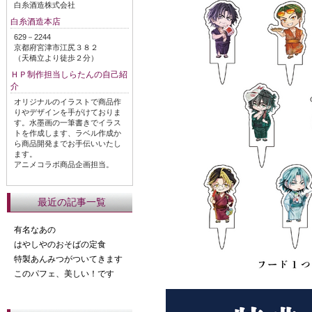
白糸酒造株式会社
白糸酒造本店
629－2244
京都府宮津市江尻３８２
（天橋立より徒歩２分）
ＨＰ制作担当しらたんの自己紹
介
オリジナルのイラストで商品作
りやデザインを手がけておりま
す。水墨画の一筆書きでイラス
トを作成します、ラベル作成か
ら商品開発までお手伝いいたし
ます。
アニメコラボ商品企画担当。
最近の記事一覧
有名なあの
はやしやのおそばの定食
特製あんみつがついてきます
このパフェ、美しい！です