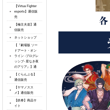
【Virtua Fighter
esports】通信販
売
【極主夫道】通
信販売
ネットショップ
【『劇場版 ソー
ドアート・オン
ライン -プログレ
ッシブ- 星なき夜
のアリア』】通
【ぐらんぶる】
通信販売
【ヤマノスス
メ】通信販売
【鉄拳】商品サ
イト