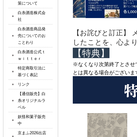
策について
白糸酒造株式会
社
白糸酒造商品発
【お詫びと訂正】 
売についてのお
したことを、心よ
ことわり
【特典】
白糸酒造公式ｔ
ｗｉｔｔｅｒ
※なくなり次第終了とさせ
特定商取引法に
とは異なる場合がございま
基づく表記
リンク
【通信販売】白
糸オリジナルラ
ベル
妖怪和菓子販売
中
京まふ2026出店