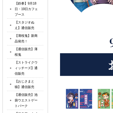
【鉄拳】9月18
日・19日カフェ
ブース
【スタジオぬ
え】通信販売
【薄桜鬼】新商
品発売！
【通信販売】薄
桜鬼
【ストライクウ
ィッチーズ】通
信販売
【おじさまと
猫】通信販売
【通信販売】池
袋ウエストゲー
トパーク