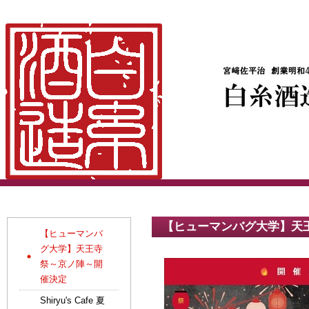
【ヒューマンバグ大学】天
【ヒューマンバ
グ大学】天王寺
祭～京ノ陣～開
催決定
Shiryu's Cafe 夏