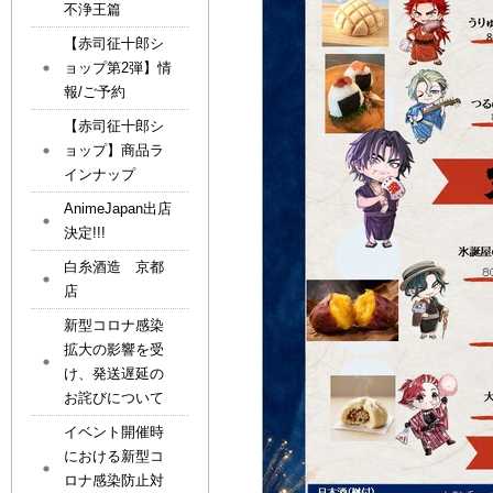
不浄王篇
【赤司征十郎シ
ョップ第2弾】情
報/ご予約
【赤司征十郎シ
ョップ】商品ラ
インナップ
AnimeJapan出店
決定!!!
白糸酒造 京都
店
新型コロナ感染
拡大の影響を受
け、発送遅延の
お詫びについて
イベント開催時
における新型コ
ロナ感染防止対