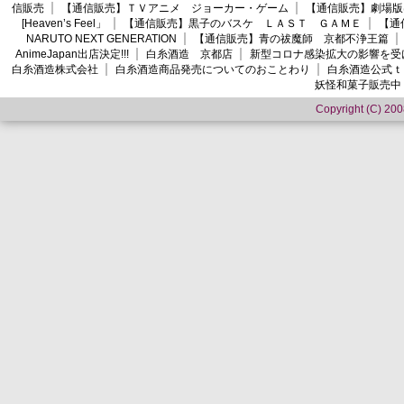
信販売
【通信販売】ＴＶアニメ ジョーカー・ゲーム
【通信販売】劇場版
[Heaven’s Feel」
【通信販売】黒子のバスケ ＬＡＳＴ ＧＡＭＥ
【通
NARUTO NEXT GENERATION
【通信販売】青の祓魔師 京都不浄王篇
AnimeJapan出店決定!!!
白糸酒造 京都店
新型コロナ感染拡大の影響を受
白糸酒造株式会社
白糸酒造商品発売についてのおことわり
白糸酒造公式ｔ
妖怪和菓子販売中
Copyright (C) 2008