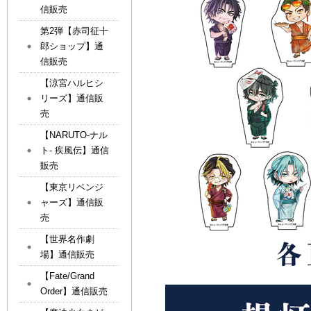
信販売
第2弾【赤司征十
郎ショップ】通
信販売
【涼宮ハルヒシ
リーズ】通信販
売
【NARUTO-ナル
ト- 疾風伝】通信
販売
【東京リベンジ
ャーズ】通信販
売
【世界名作劇
場】通信販売
【Fate/Grand
Order】通信販売