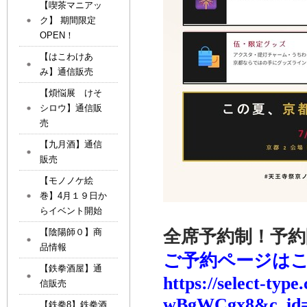
【喫茶マニアッ
ク】 期間限定
OPEN！
【はこわけあ
み】通信販売
【煩悩展 けそ
シロウ】通信販
売
【九月酒】通信
販売
【モノノケ絵
巻】4月１９日か
らイベント開始
全席予約制！予約開
【陰陽師０】商
品情報
ご予約ページは
【鉄拳酒屋】通
https://select-type
信販売
wBgWCgx8&c_id=
【鉄拳8】鉄拳酒