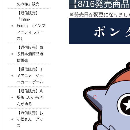
【
8/16発売商
の冷徹』販売
【通信販売】
※発売日が変更になりまし
『Infini-T
Force』（インフ
ィニティ フォー
ス）
【通信販売】白
糸日本酒商品通
信販売
【通信販売】Ｔ
Ｖアニメ ジョ
ーカー・ゲーム
【通信販売】劇
場版はいからさ
んが通る
【通信販売】お
そ松さん グッ
ズ