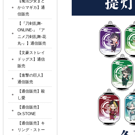
【魔法少女まど
か☆マギカ】通
信販売
【『刀剣乱舞-
ONLINE-』『ア
ニメ刀剣乱舞-花
丸-』】通信販売
【文豪ストレイ
ドッグス】通信
販売
【進撃の巨人】
通信販売
【通信販売】殺
し愛
【通信販売】
Dr.STONE
【通信販売】キ
リング・ストー