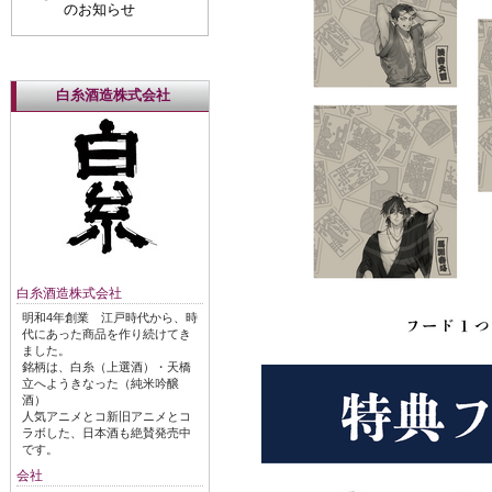
のお知らせ
白糸酒造株式会社
白糸酒造株式会社
明和4年創業 江戸時代から、時
代にあった商品を作り続けてき
ました。
銘柄は、白糸（上選酒）・天橋
立へようきなった（純米吟醸
酒）
人気アニメとコ新旧アニメとコ
ラボした、日本酒も絶賛発売中
です。
会社