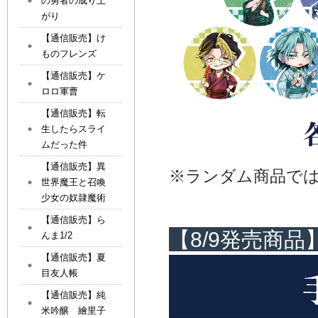
の勇者の成り上
がり
【通信販売】け
ものフレンズ
【通信販売】ケ
ロロ軍曹
【通信販売】転
生したらスライ
ムだった件
【通信販売】異
※ランダム商品で
世界魔王と召喚
少女の奴隷魔術
【通信販売】ら
【8/9発売商品
んま1/2
【通信販売】夏
目友人帳
【通信販売】純
米吟醸 繪里子