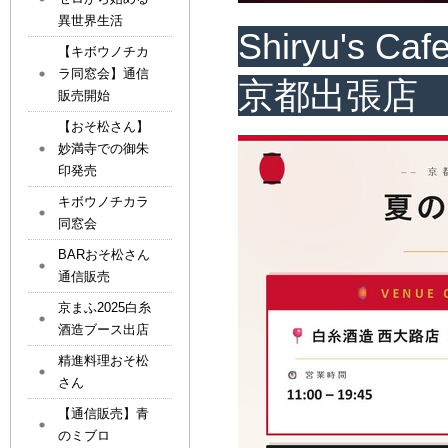
異世界生活
Shiryu's 
【キボウノチカ
ラ同窓会】通信
京都出張店
販売開始
【おそ松さん】
妙満寺での御朱
印発売
キボウノチカラ
同窓会
BARおそ松さん
通信販売
京まふ2025白糸
酒造ブース出店
精進料理おそ松
さん
【通信販売】青
のミブロ