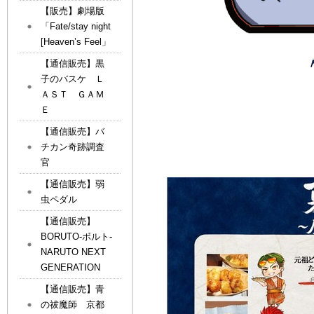
【販売】劇場版
「Fate/stay night
[Heaven’s Feel」
【通信販売】黒
子のバスケ Ｌ
ＡＳＴ ＧＡＭ
Ｅ
【通信販売】バ
チカン奇跡調査
官
【通信販売】弱
虫ペダル
【通信販売】
BORUTO-ボルト-
NARUTO NEXT
GENERATION
【通信販売】青
の祓魔師 京都