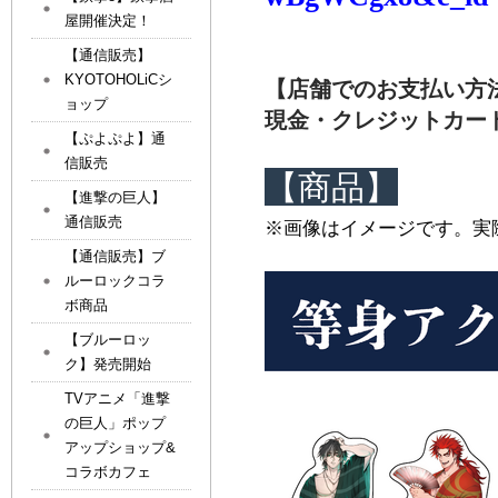
屋開催決定！
【通信販売】
KYOTOHOLiCシ
【店舗でのお支払い方
ョップ
現金・クレジットカー
【ぷよぷよ】通
信販売
【商品】
【進撃の巨人】
通信販売
※画像はイメージです。実
【通信販売】ブ
ルーロックコラ
ボ商品
【ブルーロッ
ク】発売開始
TVアニメ「進撃
の巨人」ポップ
アップショップ&
コラボカフェ