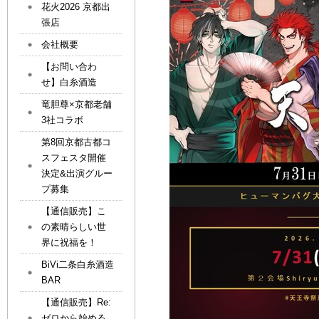
花火2026 京都出
張店
会社概要
【お問い合わ
せ】白糸酒造
竜胆尊×京都老舗
3社コラボ
第8回京都古都コ
スフェスタ開催
決定&出演グルー
プ募集
【通信販売】こ
の素晴らしい世
界に祝福を！
BiVi二条白糸酒造
BAR
【通信販売】Re:
ゼロから始める