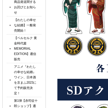
商品発送関する
お詫びとお知ら
せ
【わたしの幸せ
な結婚】一般発
売開始！
【ベルセルク 黄
金時代篇
MEMORIAL
EDITION】通信
販売
アニメ『わたし
の幸せな結婚』
ワイン、日本酒
を京まふ2023に
て予約販売決
定！
第1弾【赤司征十
郎ショップ】通