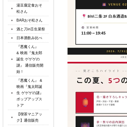
湯豆腐定食おそ
松さん
BARおそ松さん
酒と刀in壬生菜祭
日本酒飲み比べ
『悪魔くん』
& 映画『鬼太郎
誕生 ゲゲゲの
謎』 通信販売開
始！
『悪魔くん』 &
映画『鬼太郎誕
生 ゲゲゲの謎』
ポップアップス
トア
【喫茶マニアッ
ク】通信販売